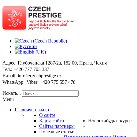
Адрес
: Глубочепска 1287/2a, 152 00, Прага, Чехия
Тел
.: +420 777 703 337
E-mail
: info@czechprestige.cz
WhatsApp | Viber
: +420 775 557 478
Искать...
Menu
Главная
в начало
О сайте
Карта сайта
Новости
будь в курсе
Сайты-партнеры
Полезные статьи