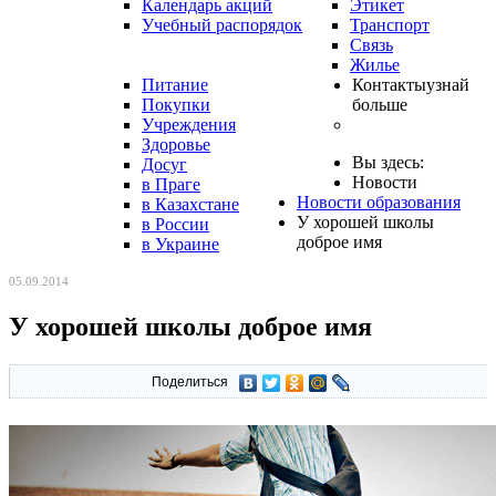
Календарь акций
Этикет
Учебный распорядок
Транспорт
Связь
Жилье
Питание
Контакты
узнай
Покупки
больше
Учреждения
Здоровье
Вы здесь:
Досуг
Новости
в Праге
Новости образования
в Казахстане
У хорошей школы
в России
доброе имя
в Украине
05.09.2014
У хорошей школы доброе имя
Поделиться