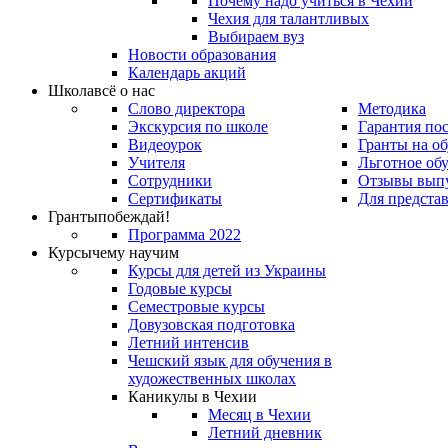
Почему надо учиться в Чехии
Чехия для талантливых
Выбираем вуз
Новости образования
Календарь акций
Школа
всё о нас
Слово директора
Методика
Экскурсия по школе
Гарантия по
Видеоурок
Гранты на о
Учителя
Льготное об
Сотрудники
Отзывы вып
Сертификаты
Для предста
Гранты
побеждай!
Программа 2022
Курсы
чему научим
Курсы для детей из Украины
Годовые курсы
Семестровые курсы
Довузовская подготовка
Летний интенсив
Чешский язык для обучения в
художественных школах
Каникулы в Чехии
Месяц в Чехии
Летний дневник