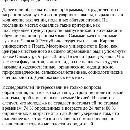
Далее шли образовательные программы, сотрудничество с
заграничными вузами и популярность школы, выраженная в
количестве заявлений, поданных абитуриентами. На
последних местах оказались такие критерии, как
последующее трудоустройство выпускников и возможность
обучение на иностранном языке. Самыми качественными
вузами в Чешской Республике
студенты назвали
Карлов
университет в Праге
,
Масариков университет в Брно
, как
центры качественного высшего образования были упомянуты
также Оломоуц, Острава, Злин, Плзень и Градец Кралов. Что
касается факультетов, явного лидера не нашлось – студенты
называли художественные, юридические, медицинские,
природоведческие, сельскохозяйственные, социологические
специальности. Дело оказалось не в них.
Исследователей интересовали не только вопросы
образования, но и качества жизни, устройство политической
системы, проблемы, испытываемые Чехией. Из ответов
следует, что молодёжь не страдает ностальгией по старым
временам: 74 % опрошенных в возрасте до 24 лет и 80 %
опрошенных в возрасте от 25 до 30 лет уверены в том, что
нынешнее качество жизни и уровень её много лучше по
сравнению с годами молодости их родителей.