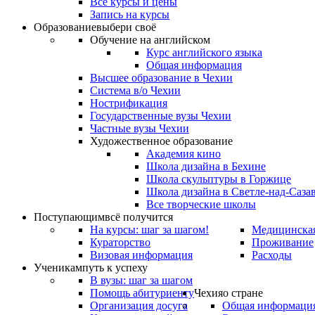
Все курсы и цены
Запись на курсы
Образование
выбери своё
Обучение на английском
Курс английского языка
Общая информация
Высшее образование в Чехии
Система в/о Чехии
Нострификация
Государственные вузы Чехии
Частные вузы Чехии
Художественное образование
Академия кино
Школа дизайна в Бехине
Школа скульптуры в Горжице
Школа дизайна в Светле-над-Саза
Все творческие школы
Поступающим
всё получится
На курсы: шаг за шагом!
Медицинская
Кураторство
Проживание
Визовая информация
Расходы
Ученикам
путь к успеху
В вузы: шаг за шагом
Помощь абитуриенту
Чехия
о стране
Организация досуга
Общая информаци