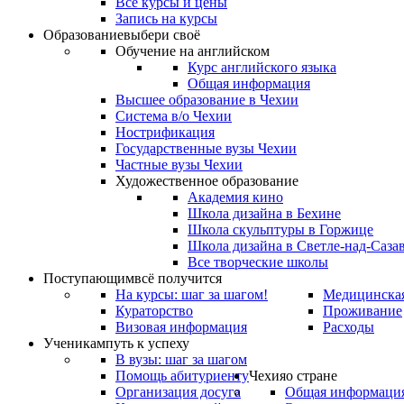
Все курсы и цены
Запись на курсы
Образование
выбери своё
Обучение на английском
Курс английского языка
Общая информация
Высшее образование в Чехии
Система в/о Чехии
Нострификация
Государственные вузы Чехии
Частные вузы Чехии
Художественное образование
Академия кино
Школа дизайна в Бехине
Школа скульптуры в Горжице
Школа дизайна в Светле-над-Саза
Все творческие школы
Поступающим
всё получится
На курсы: шаг за шагом!
Медицинская
Кураторство
Проживание
Визовая информация
Расходы
Ученикам
путь к успеху
В вузы: шаг за шагом
Помощь абитуриенту
Чехия
о стране
Организация досуга
Общая информаци