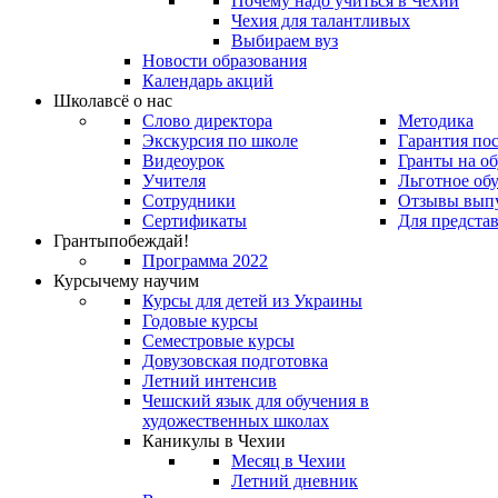
Почему надо учиться в Чехии
Чехия для талантливых
Выбираем вуз
Новости образования
Календарь акций
Школа
всё о нас
Слово директора
Методика
Экскурсия по школе
Гарантия по
Видеоурок
Гранты на о
Учителя
Льготное об
Сотрудники
Отзывы вып
Сертификаты
Для предста
Гранты
побеждай!
Программа 2022
Курсы
чему научим
Курсы для детей из Украины
Годовые курсы
Семестровые курсы
Довузовская подготовка
Летний интенсив
Чешский язык для обучения в
художественных школах
Каникулы в Чехии
Месяц в Чехии
Летний дневник