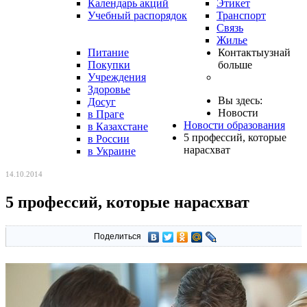
Календарь акций
Этикет
Учебный распорядок
Транспорт
Связь
Жилье
Питание
Контакты
узнай
Покупки
больше
Учреждения
Здоровье
Вы здесь:
Досуг
Новости
в Праге
Новости образования
в Казахстане
5 профессий, которые
в России
нарасхват
в Украине
14.10.2014
5 профессий, которые нарасхват
Поделиться