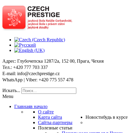
Адрес
: Глубочепска 1287/2a, 152 00, Прага, Чехия
Тел
.: +420 777 703 337
E-mail
: info@czechprestige.cz
WhatsApp | Viber
: +420 775 557 478
Искать...
Menu
Главная
в начало
О сайте
Карта сайта
Новости
будь в курсе
Сайты-партнеры
Полезные статьи