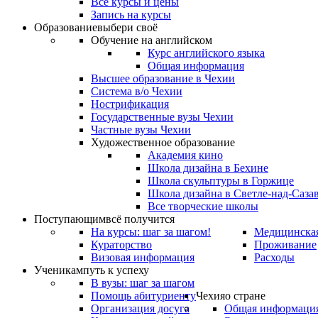
Все курсы и цены
Запись на курсы
Образование
выбери своё
Обучение на английском
Курс английского языка
Общая информация
Высшее образование в Чехии
Система в/о Чехии
Нострификация
Государственные вузы Чехии
Частные вузы Чехии
Художественное образование
Академия кино
Школа дизайна в Бехине
Школа скульптуры в Горжице
Школа дизайна в Светле-над-Саза
Все творческие школы
Поступающим
всё получится
На курсы: шаг за шагом!
Медицинская
Кураторство
Проживание
Визовая информация
Расходы
Ученикам
путь к успеху
В вузы: шаг за шагом
Помощь абитуриенту
Чехия
о стране
Организация досуга
Общая информаци