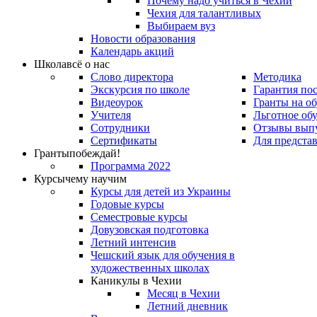
Почему надо учиться в Чехии
Чехия для талантливых
Выбираем вуз
Новости образования
Календарь акций
Школа
всё о нас
Слово директора
Методика
Экскурсия по школе
Гарантия по
Видеоурок
Гранты на о
Учителя
Льготное об
Сотрудники
Отзывы вып
Сертификаты
Для предста
Гранты
побеждай!
Программа 2022
Курсы
чему научим
Курсы для детей из Украины
Годовые курсы
Семестровые курсы
Довузовская подготовка
Летний интенсив
Чешский язык для обучения в
художественных школах
Каникулы в Чехии
Месяц в Чехии
Летний дневник