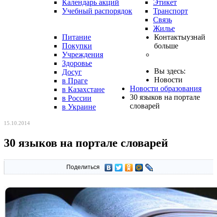
Календарь акций
Этикет
Учебный распорядок
Транспорт
Связь
Жилье
Питание
Контакты
узнай
Покупки
больше
Учреждения
Здоровье
Вы здесь:
Досуг
Новости
в Праге
Новости образования
в Казахстане
30 языков на портале
в России
словарей
в Украине
15.10.2014
30 языков на портале словарей
Поделиться