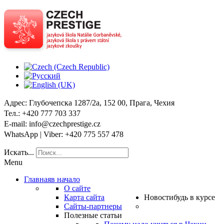
Адрес
: Глубочепска 1287/2a, 152 00, Прага, Чехия
Тел
.: +420 777 703 337
E-mail
: info@czechprestige.cz
WhatsApp | Viber
: +420 775 557 478
Искать...
Menu
Главная
в начало
О сайте
Карта сайта
Новости
будь в курсе
Сайты-партнеры
Полезные статьи