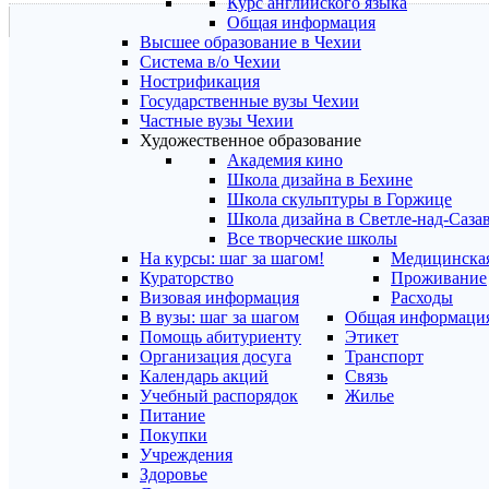
Курс английского языка
Общая информация
Высшее образование в Чехии
Система в/о Чехии
Нострификация
Государственные вузы Чехии
Частные вузы Чехии
Художественное образование
Академия кино
Школа дизайна в Бехине
Школа скульптуры в Горжице
Школа дизайна в Светле-над-Саза
Все творческие школы
На курсы: шаг за шагом!
Медицинская
Кураторство
Проживание
Визовая информация
Расходы
В вузы: шаг за шагом
Общая информаци
Помощь абитуриенту
Этикет
Организация досуга
Транспорт
Календарь акций
Связь
Учебный распорядок
Жилье
Питание
Покупки
Учреждения
Здоровье