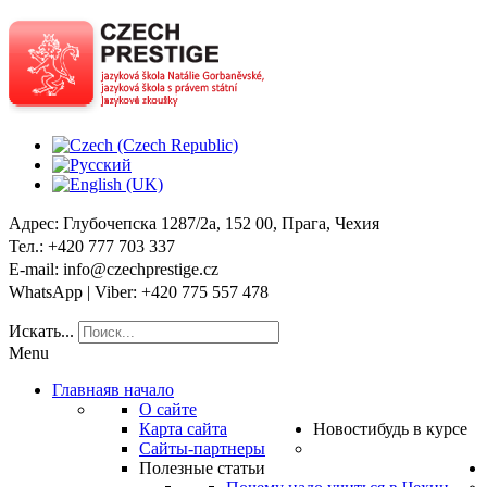
Адрес
: Глубочепска 1287/2a, 152 00, Прага, Чехия
Тел
.: +420 777 703 337
E-mail
: info@czechprestige.cz
WhatsApp | Viber
: +420 775 557 478
Искать...
Menu
Главная
в начало
О сайте
Карта сайта
Новости
будь в курсе
Сайты-партнеры
Полезные статьи