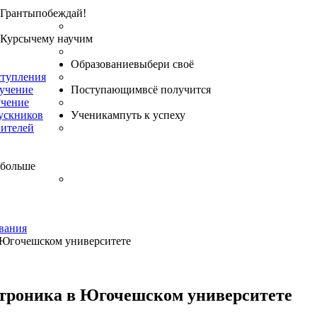
Гранты
побеждай!
Курсы
чему научим
Образование
выбери своё
ступления
бучение
Поступающим
всё получится
учение
ускников
Ученикам
путь к успеху
вителей
 больше
вания
 Югочешском университете
троника в Югочешском университете