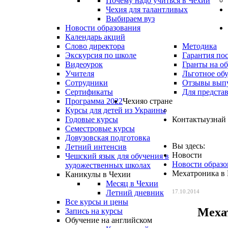
Почему надо учиться в Чехии
Чехия для талантливых
Выбираем вуз
Новости образования
Календарь акций
Слово директора
Методика
Экскурсия по школе
Гарантия по
Видеоурок
Гранты на о
Учителя
Льготное об
Сотрудники
Отзывы вып
Сертификаты
Для предста
Программа 2022
Чехия
о стране
Курсы для детей из Украины
Годовые курсы
Контакты
узнай
Семестровые курсы
Довузовская подготовка
Вы здесь:
Летний интенсив
Новости
Чешский язык для обучения в
Новости образо
художественных школах
Мехатроника в
Каникулы в Чехии
Месяц в Чехии
Летний дневник
17.10.2014
Все курсы и цены
Меха
Запись на курсы
Обучение на английском