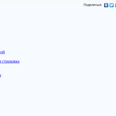
Поделиться
вой
 страховка
я