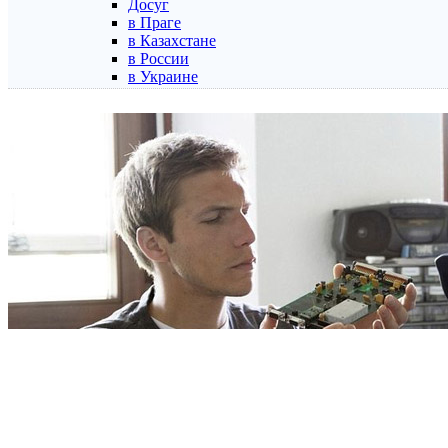
Досуг
в Праге
в Казахстане
в России
в Украине