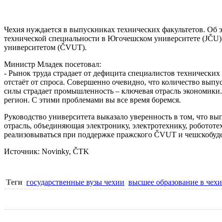
Чехия нуждается в выпускниках технических факультетов. Об 
технической специальности в
Югочешском университете
(JČU)
университетом (ČVUT).
Министр Младек посетовал:
- Рынок труда страдает от дефицита специалистов технически
отстаёт от спроса. Совершенно очевидно, что количество выпус
силы страдает промышленность – ключевая отрасль экономики.
регион. С этими проблемами вы все время боремся.
Руководство университета выказало уверенность в том, что в
отрасль, объединяющая электронику, электротехнику, робототе
реализовываться при поддержке пражского ČVUT и чешскобуде
Источник: Novinky, ČTK
Теги
государственные вузы чехии
высшее образование в чех