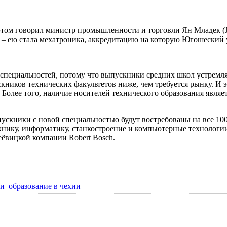
этом говорил министр промышленности и торговли Ян Младек (J
 – ею стала мехатроника, аккредитацию на которую Югошеский 
х специальностей, потому что выпускники средних школ устрем
кников технических факультетов ниже, чем требуется рынку. И э
 Более того, наличие носителей технического образования явля
ыпускники с новой специальностью будут востребованы на все 
хнику, информатику, станкостроение и компьютерные технологии
ёвицкой компании Robert Bosch.
ии
образование в чехии