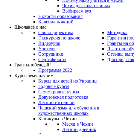
Почему надо учиться в Чехии
Чехия для талантливых
Выбираем вуз
Новости образования
Календарь акций
Школа
всё о нас
Слово директора
Методика
Экскурсия по школе
Гарантия по
Видеоурок
Гранты на о
Учителя
Льготное об
Сотрудники
Отзывы вып
Сертификаты
Для предста
Гранты
побеждай!
Программа 2022
Курсы
чему научим
Курсы для детей из Украины
Годовые курсы
Семестровые курсы
Довузовская подготовка
Летний интенсив
Чешский язык для обучения в
художественных школах
Каникулы в Чехии
Месяц в Чехии
Летний дневник