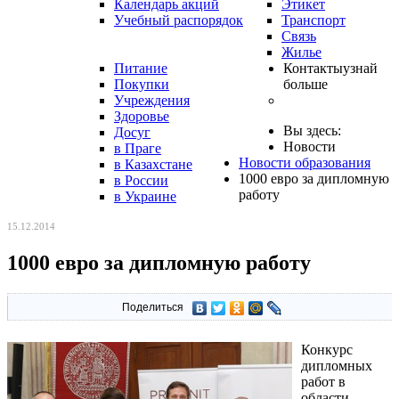
Календарь акций
Этикет
Учебный распорядок
Транспорт
Связь
Жилье
Питание
Контакты
узнай
Покупки
больше
Учреждения
Здоровье
Вы здесь:
Досуг
Новости
в Праге
Новости образования
в Казахстане
1000 евро за дипломную
в России
работу
в Украине
15.12.2014
1000 евро за дипломную работу
Поделиться
Конкурс
дипломных
работ в
области