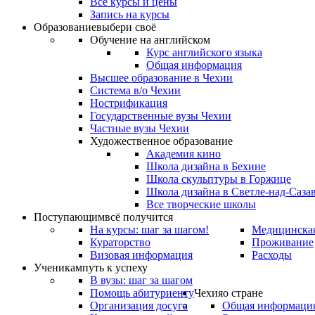
Все курсы и цены
Запись на курсы
Образование
выбери своё
Обучение на английском
Курс английского языка
Общая информация
Высшее образование в Чехии
Система в/о Чехии
Нострификация
Государственные вузы Чехии
Частные вузы Чехии
Художественное образование
Академия кино
Школа дизайна в Бехине
Школа скульптуры в Горжице
Школа дизайна в Светле-над-Саза
Все творческие школы
Поступающим
всё получится
На курсы: шаг за шагом!
Медицинская
Кураторство
Проживание
Визовая информация
Расходы
Ученикам
путь к успеху
В вузы: шаг за шагом
Помощь абитуриенту
Чехия
о стране
Организация досуга
Общая информаци