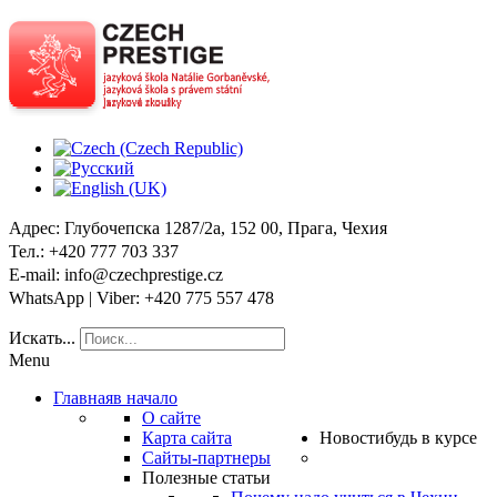
Адрес
: Глубочепска 1287/2a, 152 00, Прага, Чехия
Тел
.: +420 777 703 337
E-mail
: info@czechprestige.cz
WhatsApp | Viber
: +420 775 557 478
Искать...
Menu
Главная
в начало
О сайте
Карта сайта
Новости
будь в курсе
Сайты-партнеры
Полезные статьи