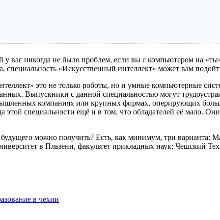
й у вас никогда не было проблем, если вы с компьютером на «ты»
, специальность «Искусственный интеллект» может вам подойти
теллект» это не только роботы, но и умные компьютерные сист
данных. Выпускники с данной специальностью могут трудоустра
мышленных компаниях или крупных фирмах, оперирующих больш
а этой специальности ещё и в том, что обладателей её мало. О
 будущего можно получить? Есть, как минимум, три варианта: М
иверситет в Пльзени, факультет прикладных наук; Чешский Тех
азование в чехии