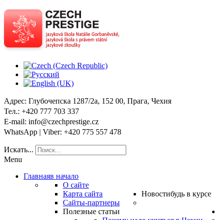
Адрес
: Глубочепска 1287/2a, 152 00, Прага, Чехия
Тел
.: +420 777 703 337
E-mail
: info@czechprestige.cz
WhatsApp | Viber
: +420 775 557 478
Искать...
Menu
Главная
в начало
О сайте
Карта сайта
Новости
будь в курсе
Сайты-партнеры
Полезные статьи