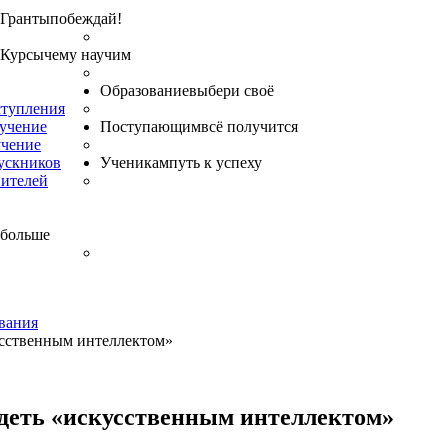
Гранты
побеждай!
Курсы
чему научим
Образование
выбери своё
ступления
бучение
Поступающим
всё получится
учение
ускников
Ученикам
путь к успеху
вителей
 больше
вания
усственным интеллектом»
деть «искусственным интеллектом»