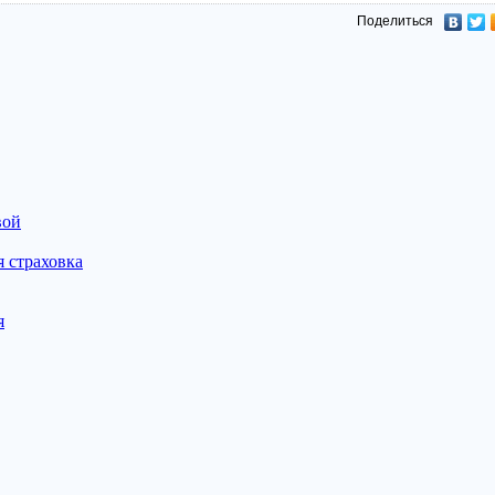
Поделиться
вой
 страховка
я