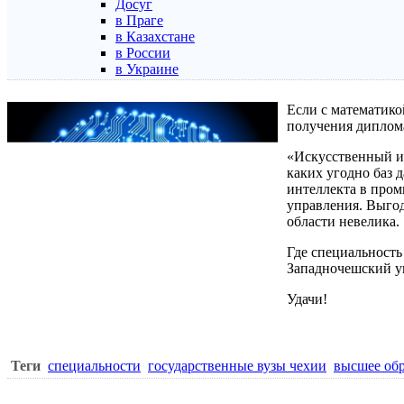
Досуг
в Праге
в Казахстане
в России
в Украине
Если с математико
получения диплома
«Искусственный ин
каких угодно баз 
интеллекта в про
управления. Выгод
области невелика.
Где специальность
Западночешский ун
Удачи!
Теги
специальности
государственные вузы чехии
высшее обр