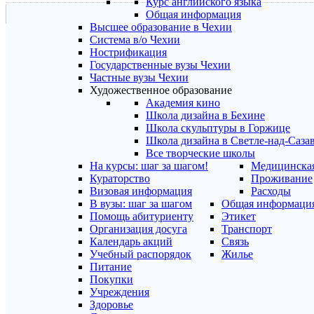
Курс английского языка
Общая информация
Высшее образование в Чехии
Система в/о Чехии
Нострификация
Государственные вузы Чехии
Частные вузы Чехии
Художественное образование
Академия кино
Школа дизайна в Бехине
Школа скульптуры в Горжице
Школа дизайна в Светле-над-Саза
Все творческие школы
На курсы: шаг за шагом!
Медицинская
Кураторство
Проживание
Визовая информация
Расходы
В вузы: шаг за шагом
Общая информаци
Помощь абитуриенту
Этикет
Организация досуга
Транспорт
Календарь акций
Связь
Учебный распорядок
Жилье
Питание
Покупки
Учреждения
Здоровье