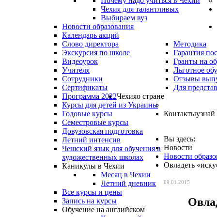
Почему надо учиться в Чехии
Чехия для талантливых
Выбираем вуз
Новости образования
Календарь акций
Слово директора
Методика
Экскурсия по школе
Гарантия по
Видеоурок
Гранты на о
Учителя
Льготное об
Сотрудники
Отзывы вып
Сертификаты
Для предста
Программа 2022
Чехия
о стране
Курсы для детей из Украины
Годовые курсы
Контакты
узнай
Семестровые курсы
Довузовская подготовка
Вы здесь:
Летний интенсив
Новости
Чешский язык для обучения в
Новости образо
художественных школах
Овладеть «иск
Каникулы в Чехии
Месяц в Чехии
Летний дневник
09.01.2015
Все курсы и цены
Овла
Запись на курсы
Обучение на английском