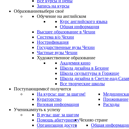
Все курсы и цены
Запись на курсы
Образование
выбери своё
Обучение на английском
Курс английского языка
Общая информация
Высшее образование в Чехии
Система в/о Чехии
Нострификация
Государственные вузы Чехии
Частные вузы Чехии
Художественное образование
Академия кино
Школа дизайна в Бехине
Школа скульптуры в Горжице
Школа дизайна в Светле-над-Саза
Все творческие школы
Поступающим
всё получится
На курсы: шаг за шагом!
Медицинская
Кураторство
Проживание
Визовая информация
Расходы
Ученикам
путь к успеху
В вузы: шаг за шагом
Помощь абитуриенту
Чехия
о стране
Организация досуга
Общая информаци