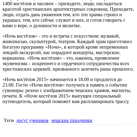
1400 костёлов и часовен – приходите, люди, насладиться
красотой христианских архитектурных сокровищ. Приходите,
люди, отдать дань уважения тем, кто эти храмы строил и
украшал, тем, кто сейчас служит в них, и готов говорить с
вами о вере, о духовности и молитве.
«Ночь костёлов» - это и встреча с искусством: музыкой,
живописью, скульптурой, театром. Каждый храм приготовил
богатую программу «Ночи», в которой кроме непременных
лекций-экскурсий, вас порадуют концерты, мастерские,
воркшопы. «Ночь костёлов» - это, наконец, проявление
экуменизма – искреннего и сердечного сотрудничества всех
христианских церквей, призванного залечить раны прошлого.
«Ночь костёлов 2015» начинается в 18.00 и продлится до
23.00. Гости «Ночи костёлов» получать в память о событии
сувениры: pexeso с изображением чешских храмов, магниты,
печати. К «Ночи костёлов 2015» выпущен специальный
путеводитель, который поможет вам распланировать трассу.
Теги
досуг учеников
чешские праздники