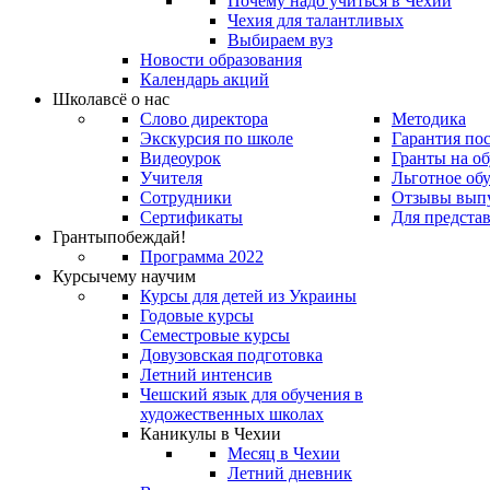
Почему надо учиться в Чехии
Чехия для талантливых
Выбираем вуз
Новости образования
Календарь акций
Школа
всё о нас
Слово директора
Методика
Экскурсия по школе
Гарантия по
Видеоурок
Гранты на о
Учителя
Льготное об
Сотрудники
Отзывы вып
Сертификаты
Для предста
Гранты
побеждай!
Программа 2022
Курсы
чему научим
Курсы для детей из Украины
Годовые курсы
Семестровые курсы
Довузовская подготовка
Летний интенсив
Чешский язык для обучения в
художественных школах
Каникулы в Чехии
Месяц в Чехии
Летний дневник