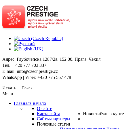
Адрес
: Глубочепска 1287/2a, 152 00, Прага, Чехия
Тел
.: +420 777 703 337
E-mail
: info@czechprestige.cz
WhatsApp | Viber
: +420 775 557 478
Искать...
Menu
Главная
в начало
О сайте
Карта сайта
Новости
будь в курсе
Сайты-партнеры
Полезные статьи