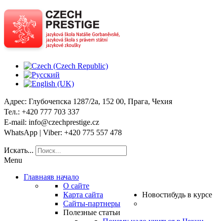
Адрес
: Глубочепска 1287/2a, 152 00, Прага, Чехия
Тел
.: +420 777 703 337
E-mail
: info@czechprestige.cz
WhatsApp | Viber
: +420 775 557 478
Искать...
Menu
Главная
в начало
О сайте
Карта сайта
Новости
будь в курсе
Сайты-партнеры
Полезные статьи