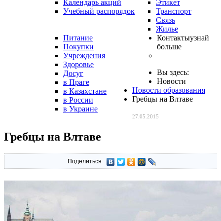
Календарь акций
Этикет
Учебный распорядок
Транспорт
Связь
Жилье
Питание
Контакты
узнай
Покупки
больше
Учреждения
Здоровье
Вы здесь:
Досуг
Новости
в Праге
Новости образования
в Казахстане
Гребцы на Влтаве
в России
в Украине
27.05.2015
Гребцы на Влтаве
Поделиться