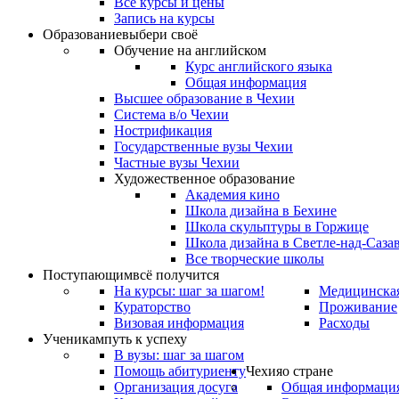
Все курсы и цены
Запись на курсы
Образование
выбери своё
Обучение на английском
Курс английского языка
Общая информация
Высшее образование в Чехии
Система в/о Чехии
Нострификация
Государственные вузы Чехии
Частные вузы Чехии
Художественное образование
Академия кино
Школа дизайна в Бехине
Школа скульптуры в Горжице
Школа дизайна в Светле-над-Саза
Все творческие школы
Поступающим
всё получится
На курсы: шаг за шагом!
Медицинская
Кураторство
Проживание
Визовая информация
Расходы
Ученикам
путь к успеху
В вузы: шаг за шагом
Помощь абитуриенту
Чехия
о стране
Организация досуга
Общая информаци