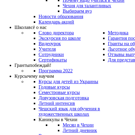
Почему надо учиться в Чехии
Чехия для талантливых
Выбираем вуз
Новости образования
Календарь акций
Школа
всё о нас
Слово директора
Методика
Экскурсия по школе
Гарантия по
Видеоурок
Гранты на о
Учителя
Льготное об
Сотрудники
Отзывы вып
Сертификаты
Для предста
Гранты
побеждай!
Программа 2022
Курсы
чему научим
Курсы для детей из Украины
Годовые курсы
Семестровые курсы
Довузовская подготовка
Летний интенсив
Чешский язык для обучения в
художественных школах
Каникулы в Чехии
Месяц в Чехии
Летний дневник