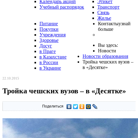
Календарь акций
Этикет
Учебный распорядок
Транспорт
Связь
Жилье
Питание
Контакты
узнай
Покупки
больше
Учреждения
Здоровье
Вы здесь:
Досуг
Новости
в Праге
Новости образования
в Казахстане
Тройка чешских вузов –
в России
в «Десятке»
в Украине
22.10.2015
Тройка чешских вузов – в «Десятке»
Поделиться