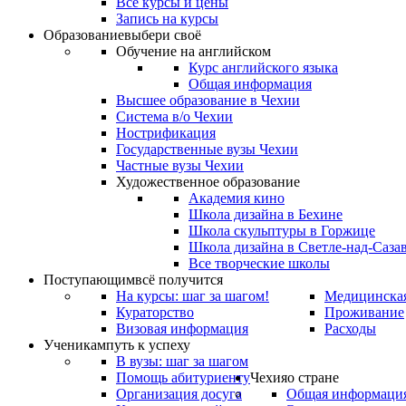
Все курсы и цены
Запись на курсы
Образование
выбери своё
Обучение на английском
Курс английского языка
Общая информация
Высшее образование в Чехии
Система в/о Чехии
Нострификация
Государственные вузы Чехии
Частные вузы Чехии
Художественное образование
Академия кино
Школа дизайна в Бехине
Школа скульптуры в Горжице
Школа дизайна в Светле-над-Саза
Все творческие школы
Поступающим
всё получится
На курсы: шаг за шагом!
Медицинская
Кураторство
Проживание
Визовая информация
Расходы
Ученикам
путь к успеху
В вузы: шаг за шагом
Помощь абитуриенту
Чехия
о стране
Организация досуга
Общая информаци