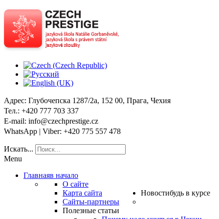
Адрес
: Глубочепска 1287/2a, 152 00, Прага, Чехия
Тел
.: +420 777 703 337
E-mail
: info@czechprestige.cz
WhatsApp | Viber
: +420 775 557 478
Искать...
Menu
Главная
в начало
О сайте
Карта сайта
Новости
будь в курсе
Сайты-партнеры
Полезные статьи