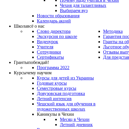
Почему надо учиться в Чехии
Чехия для талантливых
Выбираем вуз
Новости образования
Календарь акций
Школа
всё о нас
Слово директора
Методика
Экскурсия по школе
Гарантия по
Видеоурок
Гранты на о
Учителя
Льготное об
Сотрудники
Отзывы вып
Сертификаты
Для предста
Гранты
побеждай!
Программа 2022
Курсы
чему научим
Курсы для детей из Украины
Годовые курсы
Семестровые курсы
Довузовская подготовка
Летний интенсив
Чешский язык для обучения в
художественных школах
Каникулы в Чехии
Месяц в Чехии
Летний дневник