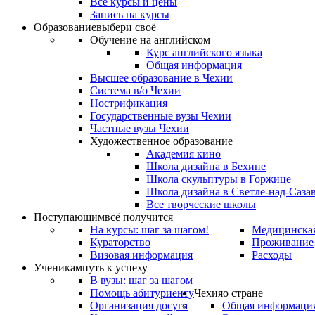
Все курсы и цены
Запись на курсы
Образование
выбери своё
Обучение на английском
Курс английского языка
Общая информация
Высшее образование в Чехии
Система в/о Чехии
Нострификация
Государственные вузы Чехии
Частные вузы Чехии
Художественное образование
Академия кино
Школа дизайна в Бехине
Школа скульптуры в Горжице
Школа дизайна в Светле-над-Саза
Все творческие школы
Поступающим
всё получится
На курсы: шаг за шагом!
Медицинская
Кураторство
Проживание
Визовая информация
Расходы
Ученикам
путь к успеху
В вузы: шаг за шагом
Помощь абитуриенту
Чехия
о стране
Организация досуга
Общая информаци