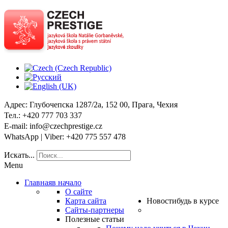
Адрес
: Глубочепска 1287/2a, 152 00, Прага, Чехия
Тел
.: +420 777 703 337
E-mail
: info@czechprestige.cz
WhatsApp | Viber
: +420 775 557 478
Искать...
Menu
Главная
в начало
О сайте
Карта сайта
Новости
будь в курсе
Сайты-партнеры
Полезные статьи