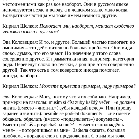
местоимениями как раз всё наоборот. Они в русском языке
используются везде и всюду, а в чешском языке мало когда.
Возвратные частицы мы тоже имеем немного другие.
Кирилл Щелков
:
Помогает или, наоборот, мешает сходство
чешского языка с русским?
Эва Коловецкая
: И то, и другое. Большей частью помогает, но
омонимия – это действительно большая проблема. Они видят
слово, думаю, что его знают. Но значение у этого слова
совершенно другое. И грамматика иная, например, категория
рода. Переведут слово по-русски, а род при этом совершенно
другой. Так что есть в том коварство: иногда помогает,
иногда, наоборот.
Кирилл Щелков
:
Можете привести примеры, пару примеров?
Эва Коловецкая
: Могу, потому что я их собираю. Например,
примеры на глаголы: musím si číst zuby každý večer - «я должен
читать (вместо «чистить») зубы каждый вечер». Или (прошу
заранее извинить): nesmíte se podělat dokumenty – «не смеете
обкакать, обделать (вместо «подделывать») документы».
Вместо počkáš - pospichaš na mně? – «вместо «подождёшь
меня» - «поторопишься на мне». Забыла сказать, большая
проблема - порядок слов в предложении. С этим мы тоже