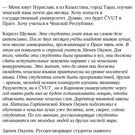
— Меня зовут Нурислам, я из Казахстана, город Тараз, изучаю
чешский язык почти два месяца. Хочу попасть в
государственный университет. Думаю, это будет ČVUT в
Праге. Хочу учиться в Чешской Республике.
Кирилл Щелков
:
Эти студенты учат язык на самом деле
интенсивно. После двух месяцев учёбы владеют языком лучше,
чем многие иммигранты, проживающие в Праге пять лет. В
этом им помогает и строгий учитель Зденек Окунек. Для
того, чтобы эти студенты были приняты в вуз, они должны
сдать вступительные экзамены наравне с их чешскими
конкурентами. Это значит, что до июня они должны
овладеть чешским языком практически на уровне носителей
языка. Одна студентка хочет быть программисткой, другая
– врачом, молодой человек планирует изучать экономику.
Разумеется, ни в ČVUT , ни в Карловом университете через
год никто ради них не будет останавливать лекцию, чтобы
объяснить значение чешских слов. Директор языковой школы
им. Натальи Горбаневской Зденек Окунек подготовил к
обучению в чешских вузах уже десятки, нет, скорее, сотни
студентов. По его мнению, русскоговорящие студенты
отличаются от молодых людей из других частей мира
.
Зденек Окунек
: Русскоговорящие студенты намного