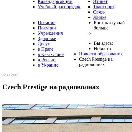
Календарь акций
Этикет
Учебный распорядок
Транспорт
Связь
Жилье
Питание
Контакты
узнай
Покупки
больше
Учреждения
Здоровье
Вы здесь:
Досуг
Новости
в Праге
Новости образования
в Казахстане
Czech Prestige на
в России
радиоволнах
в Украине
12.11.2015
Czech Prestige на радиоволнах