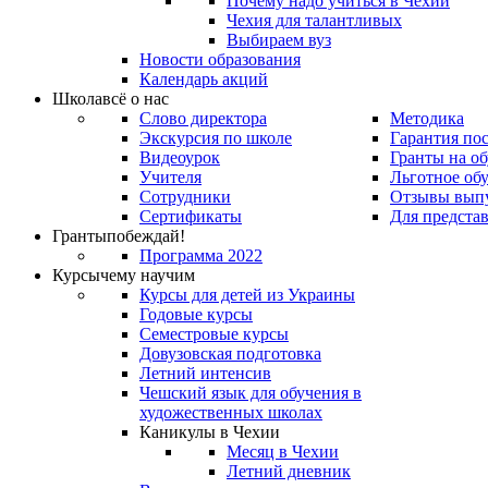
Почему надо учиться в Чехии
Чехия для талантливых
Выбираем вуз
Новости образования
Календарь акций
Школа
всё о нас
Слово директора
Методика
Экскурсия по школе
Гарантия по
Видеоурок
Гранты на о
Учителя
Льготное об
Сотрудники
Отзывы вып
Сертификаты
Для предста
Гранты
побеждай!
Программа 2022
Курсы
чему научим
Курсы для детей из Украины
Годовые курсы
Семестровые курсы
Довузовская подготовка
Летний интенсив
Чешский язык для обучения в
художественных школах
Каникулы в Чехии
Месяц в Чехии
Летний дневник