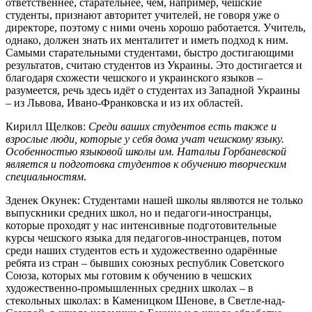
ответственнее, старательнее, чем, например, чешские
студенты, признают авторитет учителей, не говоря уже о
директоре, поэтому с ними очень хорошо работается. Учитель,
однако, должен знать их менталитет и иметь подход к ним.
Самыми старательными студентами, быстро достигающими
результатов, считаю студентов из Украины. Это достигается и
благодаря схожести чешского и украинского языков –
разумеется, речь здесь идёт о студентах из Западной Украины
– из Львова, Ивано-Франковска и из их областей.
Кирилл Щелков
:
Среди ваших студентов есть также и
взрослые люди, которые у себя дома учат чешскому языку.
Особенностью языковой школы им. Натальи Горбаневской
является и подготовка студентов к обучению творческим
специальностям
.
Зденек Окунек
: Студентами нашей школы являются не только
выпускники средних школ, но и педагоги-иностранцы,
которые проходят у нас интенсивные подготовительные
курсы чешского языка для педагогов-иностранцев, потом
среди наших студентов есть и художественно одарённые
ребята из стран – бывших союзных республик Советского
Союза, которых мы готовим к обучению в чешских
художественно-промышленных средних школах – в
стекольных школах: в Каменицком Шенове, в Светле-над-