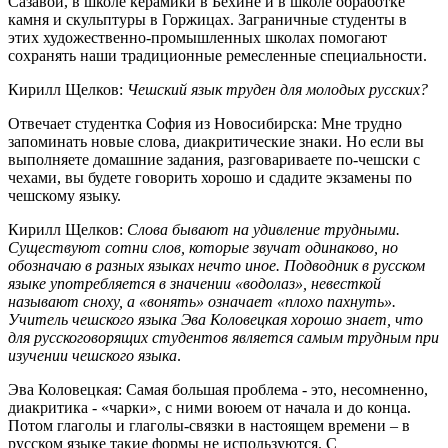
Сазавой, в школе керамики в Бехине и в школе обработке
камня и скульптуры в Горжицах. Заграничные студенты в
этих художественно-промышленных школах помогают
сохранять наши традиционные ремесленные специальности.
Кирилл Щелков
:
Чешский язык труден для молодых русских?
Отвечает студентка София из Новосибирска
: Мне трудно
запоминать новые слова, диакритические знаки. Но если вы
выполняете домашние задания, разговариваете по-чешски с
чехами, вы будете говорить хорошо и сдадите экзамены по
чешскому языку.
Кирилл Щелков
:
Слова бывают на удивление трудными.
Существуют сотни слов, которые звучат одинаково, но
обозначаю в разных языках нечто иное. Подводник в русском
языке употребляется в значении «водолаз», невесткой
называют сноху, а «вонять» означает «плохо пахнуть».
Учитель чешского языка Эва Коловецкая хорошо знает, что
для русскоговорящих студентов является самым трудным при
изучении чешского языка
.
Эва Коловецкая
: Самая большая проблема - это, несомненно,
диакритика - «чарки», с ними воюем от начала и до конца.
Потом глаголы и глаголы-связки в настоящем времени – в
русском языке такие формы не используются. С