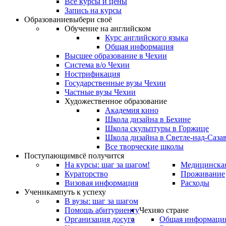
Все курсы и цены
Запись на курсы
Образование
выбери своё
Обучение на английском
Курс английского языка
Общая информация
Высшее образование в Чехии
Система в/о Чехии
Нострификация
Государственные вузы Чехии
Частные вузы Чехии
Художественное образование
Академия кино
Школа дизайна в Бехине
Школа скульптуры в Горжице
Школа дизайна в Светле-над-Саза
Все творческие школы
Поступающим
всё получится
На курсы: шаг за шагом!
Медицинская
Кураторство
Проживание
Визовая информация
Расходы
Ученикам
путь к успеху
В вузы: шаг за шагом
Помощь абитуриенту
Чехия
о стране
Организация досуга
Общая информаци