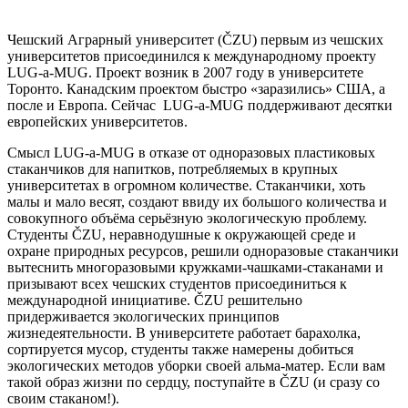
Чешский Аграрный университет
(
ČZU
) первым из чешских
университетов присоединился к международному проекту
LUG-a-MUG. Проект возник в 2007 году в университете
Торонто. Канадским проектом быстро «заразились» США, а
после и Европа. Сейчас LUG-a-MUG поддерживают десятки
европейских университетов.
Смысл
LUG-a-MUG
в отказе от одноразовых пластиковых
стаканчиков для напитков, потребляемых в крупных
университетах в огромном количестве. Стаканчики, хоть
малы и мало весят, создают ввиду их большого количества и
совокупного объёма серьёзную экологическую проблему.
Студенты ČZU, неравнодушные к окружающей среде и
охране природных ресурсов, решили одноразовые стаканчики
вытеснить многоразовыми кружками-чашками-стаканами и
призывают всех чешских студентов присоединиться к
международной инициативе. ČZU решительно
придерживается экологических принципов
жизнедеятельности. В университете работает барахолка,
сортируется мусор, студенты также намерены добиться
экологических методов уборки своей альма-матер. Если вам
такой образ жизни по сердцу, поступайте в ČZU (и сразу со
своим стаканом!).