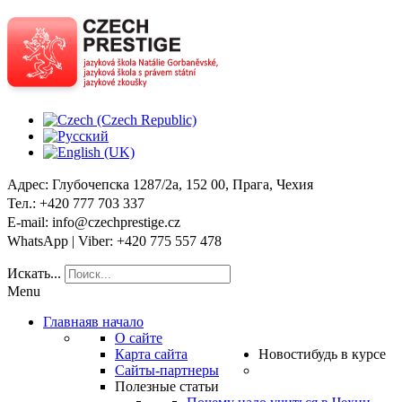
Адрес
: Глубочепска 1287/2a, 152 00, Прага, Чехия
Тел
.: +420 777 703 337
E-mail
: info@czechprestige.cz
WhatsApp | Viber
: +420 775 557 478
Искать...
Menu
Главная
в начало
О сайте
Карта сайта
Новости
будь в курсе
Сайты-партнеры
Полезные статьи