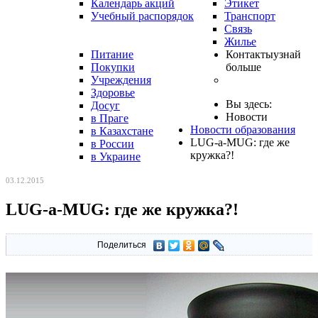
Календарь акций
Этикет
Учебный распорядок
Транспорт
Связь
Жилье
Питание
Контакты
узнай
Покупки
больше
Учреждения
Здоровье
Вы здесь:
Досуг
Новости
в Праге
Новости образования
в Казахстане
LUG-a-MUG: где же
в России
кружка?!
в Украине
03.12.2015
LUG-a-MUG: где же кружка?!
Поделиться