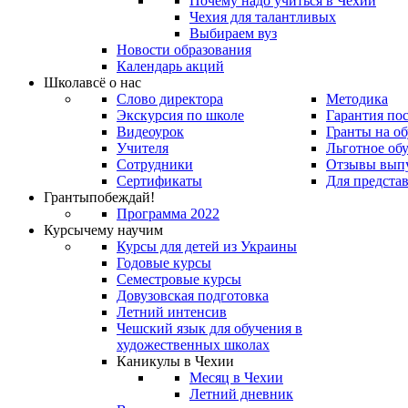
Почему надо учиться в Чехии
Чехия для талантливых
Выбираем вуз
Новости образования
Календарь акций
Школа
всё о нас
Слово директора
Методика
Экскурсия по школе
Гарантия по
Видеоурок
Гранты на о
Учителя
Льготное об
Сотрудники
Отзывы вып
Сертификаты
Для предста
Гранты
побеждай!
Программа 2022
Курсы
чему научим
Курсы для детей из Украины
Годовые курсы
Семестровые курсы
Довузовская подготовка
Летний интенсив
Чешский язык для обучения в
художественных школах
Каникулы в Чехии
Месяц в Чехии
Летний дневник