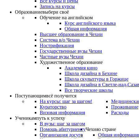
Все курсы и цены
Запись на курсы
Образование
выбери своё
Обучение на английском
Курс английского языка
Общая информация
Высшее образование в Чехии
Система в/о Чехии
Нострификация
Государственные вузы Чехии
Частные вузы Чехии
Художественное образование
Академия кино
Школа дизайна в Бехине
Школа скульптуры в Горжице
Школа дизайна в Светле-над-Саза
Все творческие школы
Поступающим
всё получится
На курсы: шаг за шагом!
Медицинская
Кураторство
Проживание
Визовая информация
Расходы
Ученикам
путь к успеху
В вузы: шаг за шагом
Помощь абитуриенту
Чехия
о стране
Организация досуга
Общая информаци