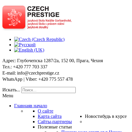
Адрес
: Глубочепска 1287/2a, 152 00, Прага, Чехия
Тел
.: +420 777 703 337
E-mail
: info@czechprestige.cz
WhatsApp | Viber
: +420 775 557 478
Искать...
Menu
Главная
в начало
О сайте
Карта сайта
Новости
будь в курсе
Сайты-партнеры
Полезные статьи