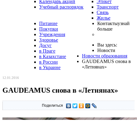
Календарь акций
Этикет
Учебный распорядок
Транспорт
Связь
Жилье
Питание
Контакты
узнай
Покупки
больше
Учреждения
Здоровье
Вы здесь:
Досуг
Новости
в Праге
Новости образования
в Казахстане
GAUDEAMUS снова в
в России
«Летнянах»
в Украине
12.01.2016
GAUDEAMUS снова в «Летнянах»
Поделиться