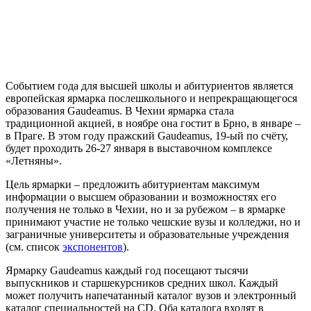
Событием года для высшей школы и абитуриентов является
европейская ярмарка послешкольного и непрекращающегося
образования Gaudeamus. В Чехии ярмарка стала
традиционной акцией, в ноябре она гостит в Брно, в январе –
в Праге. В этом году пражский Gaudeamus, 19-ый по счёту,
будет проходить 26-27 января в выставочном комплексе
«Летняны».
Цель ярмарки – предложить абитуриентам максимум
информации о высшем образовании и возможностях его
получения не только в Чехии, но и за рубежом – в ярмарке
принимают участие не только чешские вузы и колледжи, но и
заграничные университеты и образовательные учреждения
(см. список
экспонентов
).
Ярмарку Gaudeamus каждый год посещают тысячи
выпускников и старшекурсников средних школ. Каждый
может получить напечатанный каталог вузов и электронный
каталог специальностей на CD. Оба каталога входят в