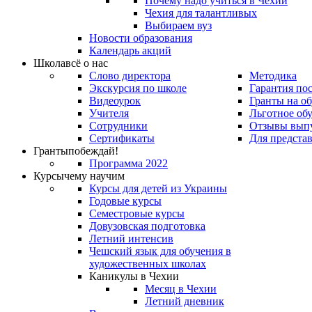
Почему надо учиться в Чехии
Чехия для талантливых
Выбираем вуз
Новости образования
Календарь акций
Школа
всё о нас
Слово директора
Методика
Экскурсия по школе
Гарантия по
Видеоурок
Гранты на о
Учителя
Льготное об
Сотрудники
Отзывы вып
Сертификаты
Для предста
Гранты
побеждай!
Программа 2022
Курсы
чему научим
Курсы для детей из Украины
Годовые курсы
Семестровые курсы
Довузовская подготовка
Летний интенсив
Чешский язык для обучения в
художественных школах
Каникулы в Чехии
Месяц в Чехии
Летний дневник