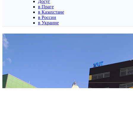
Досуг
в Праге
в Казахстане
в России
в Украине