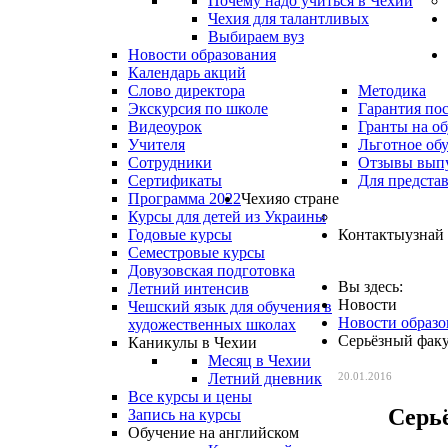
Почему надо учиться в Чехии
Чехия для талантливых
Выбираем вуз
Новости образования
Календарь акций
Слово директора
Методика
Экскурсия по школе
Гарантия по
Видеоурок
Гранты на о
Учителя
Льготное об
Сотрудники
Отзывы вып
Сертификаты
Для предста
Программа 2022
Чехия
о стране
Курсы для детей из Украины
Годовые курсы
Контакты
узнай
Семестровые курсы
Довузовская подготовка
Вы здесь:
Летний интенсив
Новости
Чешский язык для обучения в
Новости образо
художественных школах
Серьёзный факу
Каникулы в Чехии
Месяц в Чехии
Летний дневник
20.01.2016
Все курсы и цены
Серь
Запись на курсы
Обучение на английском