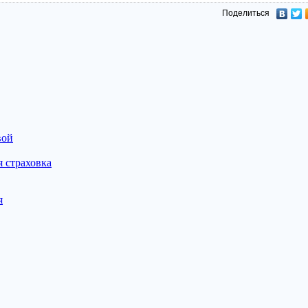
Поделиться
вой
 страховка
я