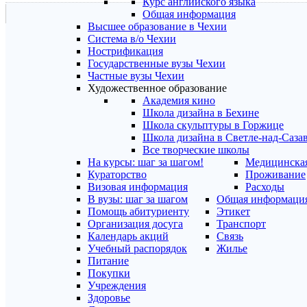
Курс английского языка
Общая информация
Высшее образование в Чехии
Система в/о Чехии
Нострификация
Государственные вузы Чехии
Частные вузы Чехии
Художественное образование
Академия кино
Школа дизайна в Бехине
Школа скульптуры в Горжице
Школа дизайна в Светле-над-Саза
Все творческие школы
На курсы: шаг за шагом!
Медицинская
Кураторство
Проживание
Визовая информация
Расходы
В вузы: шаг за шагом
Общая информаци
Помощь абитуриенту
Этикет
Организация досуга
Транспорт
Календарь акций
Связь
Учебный распорядок
Жилье
Питание
Покупки
Учреждения
Здоровье