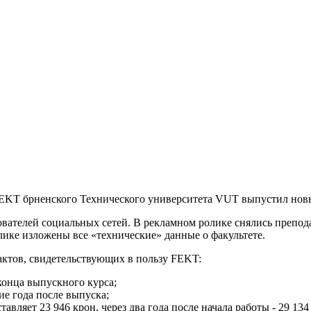
EKT брненского
Технического университета VUT
выпустил нов
вателей социальных сетей. В рекламном ролике снялись препода
лике изложены все «технические» данные о факультете.
фактов, свидетельствующих в пользу FEKT
:
онца выпускного курса;
ие года после выпуска;
авляет 23 946 крон, через два года после начала работы - 29 134