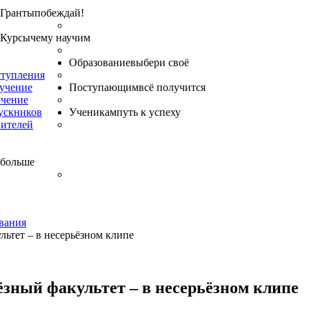
Гранты
побеждай!
Курсы
чему научим
Образование
выбери своё
ступления
бучение
Поступающим
всё получится
учение
ускников
Ученикам
путь к успеху
вителей
 больше
вания
льтет – в несерьёзном клипе
ёзный факультет – в несерьёзном клипе