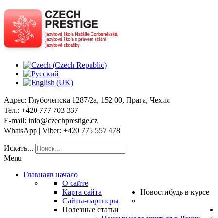
Адрес
: Глубочепска 1287/2a, 152 00, Прага, Чехия
Тел
.: +420 777 703 337
E-mail
: info@czechprestige.cz
WhatsApp | Viber
: +420 775 557 478
Искать...
Menu
Главная
в начало
О сайте
Карта сайта
Новости
будь в курсе
Сайты-партнеры
Полезные статьи