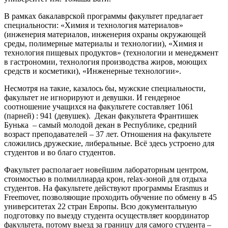
В рамках бакалаврской программы факультет предлагает
специальности: «Химия и технология материалов»
(инженерия материалов, инженерия охраны окружающей
среды, полимерные материалы и технологии), «Химия и
технология пищевых продуктов» (технологии и менеджмент
в гастрономии, технология производства жиров, моющих
средств и косметики), «Инженерные технологии».
Несмотря на такие, казалось бы, мужские специальности,
факультет не игнорируют и девушки. И гендерное
соотношение учащихся на факультете составляет 1061
(парней) : 941 (девушек). Декан факультета Франтишек
Бунька – самый молодой декан в Республике, средний
возраст преподавателей – 37 лет. Отношения на факультете
сложились дружеские, либеральные. Всё здесь устроено для
студентов и во благо студентов.
Факультет располагает новейшим лабораторным центром,
стоимостью в полмиллиарда крон, relaх-зоной для отдыха
студентов. На факультете действуют программы Erasmus и
Freemover, позволяющие проходить обучение по обмену в 45
университетах 22 стран Европы. Всю документальную
подготовку по выезду студента осуществляет координатор
факультета, потому выезд за границу для самого студента –