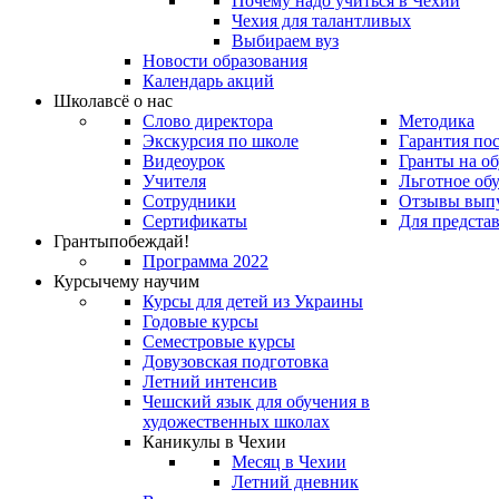
Почему надо учиться в Чехии
Чехия для талантливых
Выбираем вуз
Новости образования
Календарь акций
Школа
всё о нас
Слово директора
Методика
Экскурсия по школе
Гарантия по
Видеоурок
Гранты на о
Учителя
Льготное об
Сотрудники
Отзывы вып
Сертификаты
Для предста
Гранты
побеждай!
Программа 2022
Курсы
чему научим
Курсы для детей из Украины
Годовые курсы
Семестровые курсы
Довузовская подготовка
Летний интенсив
Чешский язык для обучения в
художественных школах
Каникулы в Чехии
Месяц в Чехии
Летний дневник