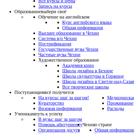
Все курсы и цены
Запись на курсы
Образование
выбери своё
Обучение на английском
Курс английского языка
Общая информация
Высшее образование в Чехии
Система в/о Чехии
Нострификация
Государственные вузы Чехии
Частные вузы Чехии
Художественное образование
Академия кино
Школа дизайна в Бехине
Школа скульптуры в Горжице
Школа дизайна в Светле-над-Саза
Все творческие школы
Поступающим
всё получится
На курсы: шаг за шагом!
Медицинская
Кураторство
Проживание
Визовая информация
Расходы
Ученикам
путь к успеху
В вузы: шаг за шагом
Помощь абитуриенту
Чехия
о стране
Организация досуга
Общая информаци