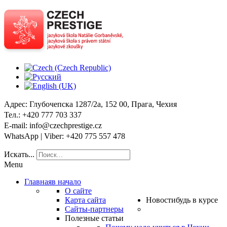
Адрес
: Глубочепска 1287/2a, 152 00, Прага, Чехия
Тел
.: +420 777 703 337
E-mail
: info@czechprestige.cz
WhatsApp | Viber
: +420 775 557 478
Искать...
Menu
Главная
в начало
О сайте
Карта сайта
Новости
будь в курсе
Сайты-партнеры
Полезные статьи