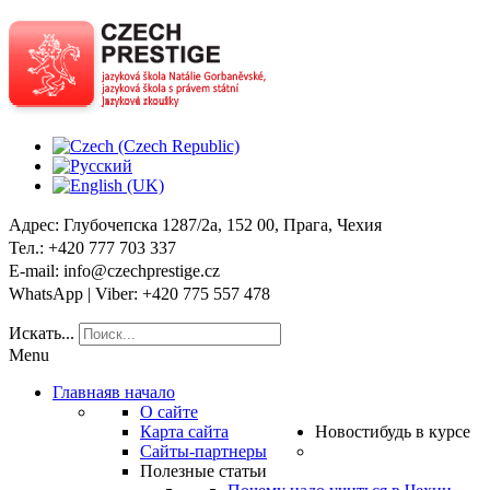
Адрес
: Глубочепска 1287/2a, 152 00, Прага, Чехия
Тел
.: +420 777 703 337
E-mail
: info@czechprestige.cz
WhatsApp | Viber
: +420 775 557 478
Искать...
Menu
Главная
в начало
О сайте
Карта сайта
Новости
будь в курсе
Сайты-партнеры
Полезные статьи