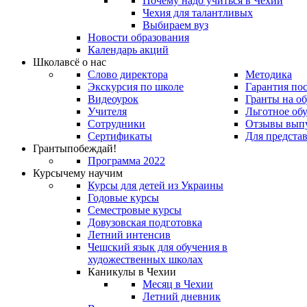
Почему надо учиться в Чехии
Чехия для талантливых
Выбираем вуз
Новости образования
Календарь акций
Школа
всё о нас
Слово директора
Методика
Экскурсия по школе
Гарантия по
Видеоурок
Гранты на о
Учителя
Льготное об
Сотрудники
Отзывы вып
Сертификаты
Для предста
Гранты
побеждай!
Программа 2022
Курсы
чему научим
Курсы для детей из Украины
Годовые курсы
Семестровые курсы
Довузовская подготовка
Летний интенсив
Чешский язык для обучения в
художественных школах
Каникулы в Чехии
Месяц в Чехии
Летний дневник