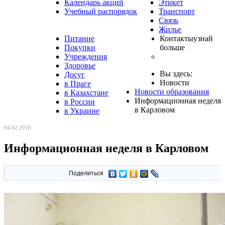
Календарь акций
Этикет
Учебный распорядок
Транспорт
Связь
Жилье
Питание
Контакты
узнай
Покупки
больше
Учреждения
Здоровье
Вы здесь:
Досуг
Новости
в Праге
Новости образования
в Казахстане
Информационная неделя
в России
в Карловом
в Украине
04.02.2016
Информационная неделя в Карловом
Поделиться