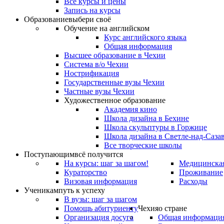
Все курсы и цены
Запись на курсы
Образование
выбери своё
Обучение на английском
Курс английского языка
Общая информация
Высшее образование в Чехии
Система в/о Чехии
Нострификация
Государственные вузы Чехии
Частные вузы Чехии
Художественное образование
Академия кино
Школа дизайна в Бехине
Школа скульптуры в Горжице
Школа дизайна в Светле-над-Саза
Все творческие школы
Поступающим
всё получится
На курсы: шаг за шагом!
Медицинская
Кураторство
Проживание
Визовая информация
Расходы
Ученикам
путь к успеху
В вузы: шаг за шагом
Помощь абитуриенту
Чехия
о стране
Организация досуга
Общая информаци