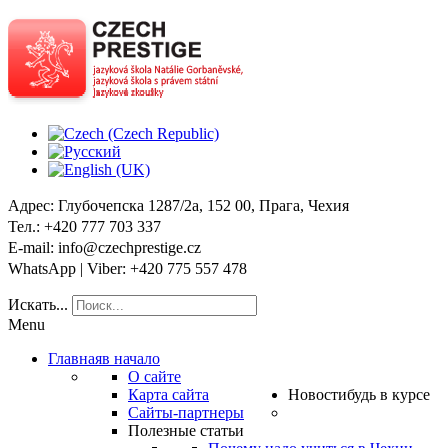
Адрес
: Глубочепска 1287/2a, 152 00, Прага, Чехия
Тел
.: +420 777 703 337
E-mail
: info@czechprestige.cz
WhatsApp | Viber
: +420 775 557 478
Искать...
Menu
Главная
в начало
О сайте
Карта сайта
Новости
будь в курсе
Сайты-партнеры
Полезные статьи