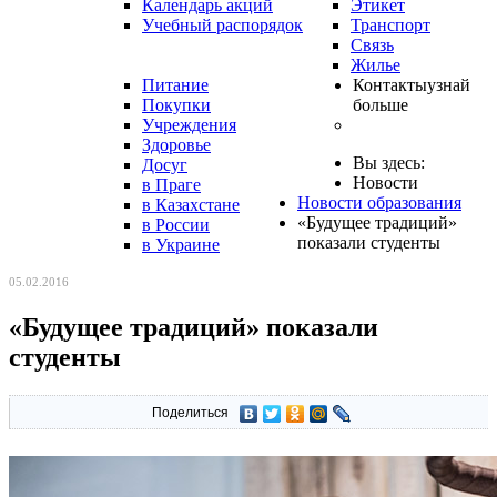
Календарь акций
Этикет
Учебный распорядок
Транспорт
Связь
Жилье
Питание
Контакты
узнай
Покупки
больше
Учреждения
Здоровье
Вы здесь:
Досуг
Новости
в Праге
Новости образования
в Казахстане
«Будущее традиций»
в России
показали студенты
в Украине
05.02.2016
«Будущее традиций» показали
студенты
Поделиться