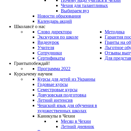
Почему надо учиться в Чехии
Чехия для талантливых
Выбираем вуз
Новости образования
Календарь акций
Школа
всё о нас
Слово директора
Методика
Экскурсия по школе
Гарантия по
Видеоурок
Гранты на о
Учителя
Льготное об
Сотрудники
Отзывы вып
Сертификаты
Для предста
Гранты
побеждай!
Программа 2022
Курсы
чему научим
Курсы для детей из Украины
Годовые курсы
Семестровые курсы
Довузовская подготовка
Летний интенсив
Чешский язык для обучения в
художественных школах
Каникулы в Чехии
Месяц в Чехии
Летний дневник