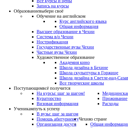
Все курсы и цены
Запись на курсы
Образование
выбери своё
Обучение на английском
Курс английского языка
Общая информация
Высшее образование в Чехии
Система в/о Чехии
Нострификация
Государственные вузы Чехии
Частные вузы Чехии
Художественное образование
Академия кино
Школа дизайна в Бехине
Школа скульптуры в Горжице
Школа дизайна в Светле-над-Саза
Все творческие школы
Поступающим
всё получится
На курсы: шаг за шагом!
Медицинская
Кураторство
Проживание
Визовая информация
Расходы
Ученикам
путь к успеху
В вузы: шаг за шагом
Помощь абитуриенту
Чехия
о стране
Организация досуга
Общая информаци