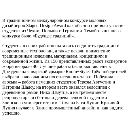
В традиционном международном конкурсе молодых
дизайнеров Staged Design Award как обычно приняли участие
студенты из Чехии, Польши и Германии. Темой нынешнего
конкурса было «Будущее традиций».
Студенты в своих работах пытались соединить традиции и
современные технологии, а также искали применение
традиционным изделиям, материалам, концепциям в
современной жизни. Из 150 представленных работ экспертное
жюри выбрало 40. Лучшие работы были выставлены в
Дрездене на январской ярмарке Room+Style. Трёх победителей
выбрали голосованием посетители выставки. Победила
авоська – работа немецких студенток Терезы Августин и
Катрины Шадоу, на втором весте оказался велосипед с
деревянной рамой Нико Шмутца, а на третьем месте –
репродукторы из бетона и дерева чешской студентки
Злинского университета им. Томаша Бати Луции Крживой.
Луция изучает в Злине промышленный дизайн и, как видите,
успешно.