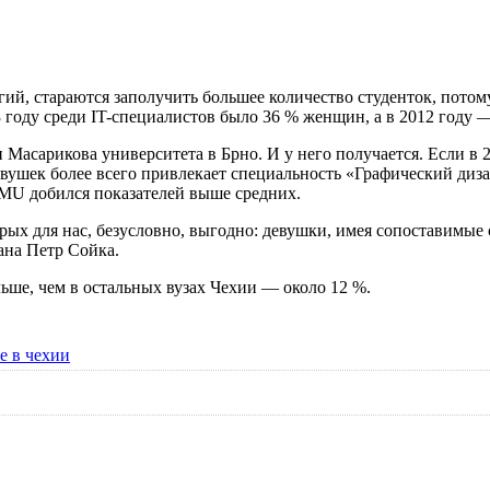
гий
, стараются заполучить большее количество студенток, пото
 году среди IT-специалистов было 36 % женщин, а в 2012 году 
и Масарикова университета
в Брно. И у него получается. Если в
Девушек более всего привлекает специальность «Графический диз
MU добился показателей выше средних.
рых для нас, безусловно, выгодно: девушки, имея сопоставимые
ана Петр Сойка.
ьше, чем в остальных
вузах Чехии
— около 12 %.
е в чехии