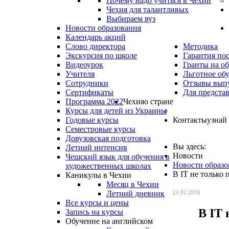
Почему надо учиться в Чехии
Чехия для талантливых
Выбираем вуз
Новости образования
Календарь акций
Слово директора
Методика
Экскурсия по школе
Гарантия по
Видеоурок
Гранты на о
Учителя
Льготное об
Сотрудники
Отзывы вып
Сертификаты
Для предста
Программа 2022
Чехия
о стране
Курсы для детей из Украины
Годовые курсы
Контакты
узнай
Семестровые курсы
Довузовская подготовка
Вы здесь:
Летний интенсив
Новости
Чешский язык для обучения в
Новости образо
художественных школах
В IT не только 
Каникулы в Чехии
Месяц в Чехии
Летний дневник
24.02.2016
Все курсы и цены
В IT 
Запись на курсы
Обучение на английском