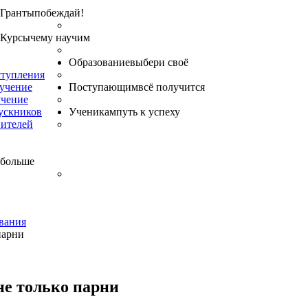
Гранты
побеждай!
Курсы
чему научим
Образование
выбери своё
ступления
бучение
Поступающим
всё получится
учение
ускников
Ученикам
путь к успеху
вителей
 больше
вания
парни
не только парни