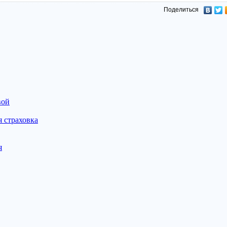
Поделиться
вой
 страховка
я