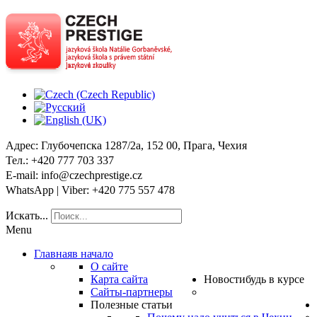
Адрес
: Глубочепска 1287/2a, 152 00, Прага, Чехия
Тел
.: +420 777 703 337
E-mail
: info@czechprestige.cz
WhatsApp | Viber
: +420 775 557 478
Искать...
Menu
Главная
в начало
О сайте
Карта сайта
Новости
будь в курсе
Сайты-партнеры
Полезные статьи