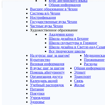
Курс английского языка
Общая информация
Высшее образование в Чехии
Система в/о Чехии
Нострификация
Государственные вузы Чехии
Частные вузы Чехии
Художественное образование
Академия кино
Школа дизайна в Бехине
Школа скульптуры в Горжице
Школа дизайна в Светле-над-Саза
Все творческие школы
На курсы: шаг за шагом!
Медицинская
Кураторство
Проживание
Визовая информация
Расходы
В вузы: шаг за шагом
Общая информаци
Помощь абитуриенту
Этикет
Организация досуга
Транспорт
Календарь акций
Связь
Учебный распорядок
Жилье
Питание
Покупки
Учреждения
Здоровье