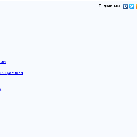
Поделиться
вой
 страховка
я