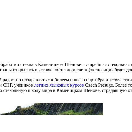
работки стекла в Каменицком Шенове – старейшая стекольная ш
раны открылась выставка «Стекло и свет» (экспозиция будет дос
й радостно поздравлять с юбилеем нашего партнёра и «соучастн
ан СНГ, учеников
летних языковых курсов
Czech Prestige. Более 
ую стекольную школу мира в Каменицком Шенове, страдавшую от 