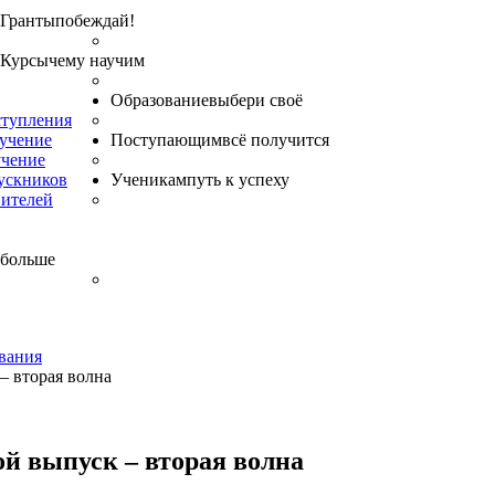
Гранты
побеждай!
Курсы
чему научим
Образование
выбери своё
ступления
бучение
Поступающим
всё получится
учение
ускников
Ученикам
путь к успеху
вителей
 больше
вания
– вторая волна
й выпуск – вторая волна