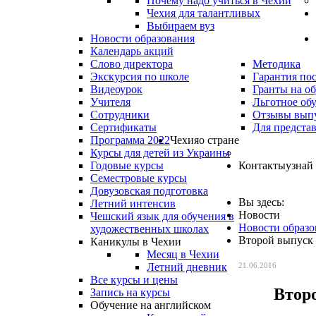
Почему надо учиться в Чехии
Чехия для талантливых
Выбираем вуз
Новости образования
Календарь акций
Слово директора
Методика
Экскурсия по школе
Гарантия по
Видеоурок
Гранты на о
Учителя
Льготное об
Сотрудники
Отзывы вып
Сертификаты
Для предста
Программа 2022
Чехия
о стране
Курсы для детей из Украины
Годовые курсы
Контакты
узнай
Семестровые курсы
Довузовская подготовка
Вы здесь:
Летний интенсив
Новости
Чешский язык для обучения в
Новости образо
художественных школах
Второй выпуск 
Каникулы в Чехии
Месяц в Чехии
Летний дневник
21.06.2016
Все курсы и цены
Второ
Запись на курсы
Обучение на английском