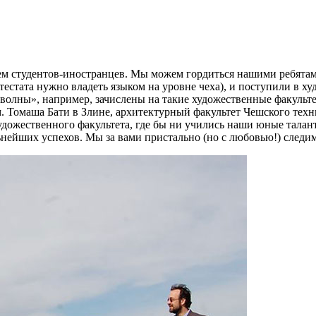
ем студентов-иностранцев. Мы можем гордиться нашими ребятами
тестата нужно владеть языком на уровне чеха), и поступили в х
олны», например, зачислены на такие художественные факульте
. Томаша Бати в Злине, архитектурный факультет Чешского техн
 художественного факультета, где бы ни учились наши юные та
льнейших успехов. Мы за вами пристально (но с любовью!) следим