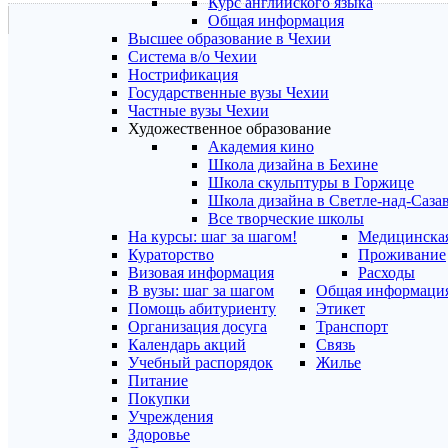
Курс английского языка
Общая информация
Высшее образование в Чехии
Система в/о Чехии
Нострификация
Государственные вузы Чехии
Частные вузы Чехии
Художественное образование
Академия кино
Школа дизайна в Бехине
Школа скульптуры в Горжице
Школа дизайна в Светле-над-Саза
Все творческие школы
На курсы: шаг за шагом!
Медицинская
Кураторство
Проживание
Визовая информация
Расходы
В вузы: шаг за шагом
Общая информаци
Помощь абитуриенту
Этикет
Организация досуга
Транспорт
Календарь акций
Связь
Учебный распорядок
Жилье
Питание
Покупки
Учреждения
Здоровье