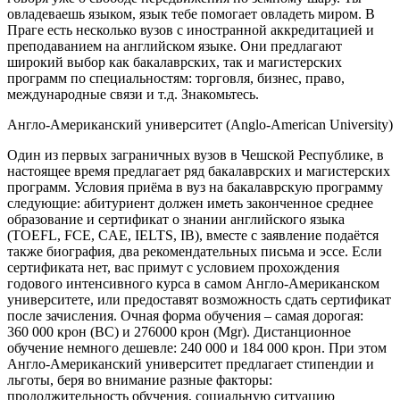
овладеваешь языком, язык тебе помогает овладеть миром. В
Праге есть несколько вузов с иностранной аккредитацией и
преподаванием на английском языке. Они предлагают
широкий выбор как бакалаврских, так и магистерских
программ по специальностям: торговля, бизнес, право,
международные связи и т.д. Знакомьтесь.
Англо-Американский университет (Anglo-American University
)
Один из первых заграничных вузов в Чешской Республике, в
настоящее время предлагает ряд бакалаврских и магистерских
программ. Условия приёма в вуз на бакалаврскую программу
следующие: абитуриент должен иметь законченное среднее
образование и сертификат о знании английского языка
(TOEFL, FCE, CAE, IELTS, IB)
, вместе с заявление подаётся
также биография, два рекомендательных письма и эссе. Если
сертификата нет, вас примут с условием прохождения
годового интенсивного курса в самом Англо-Американском
университете, или предоставят возможность сдать сертификат
после зачисления. Очная форма обучения – самая дорогая:
360 000 крон (
BC
) и 276
000 крон (
Mgr
). Дистанционное
обучение немного дешевле: 240 000 и 184 000 крон. При этом
Англо-Американский университет предлагает стипендии и
льготы, беря во внимание разные факторы:
продолжительность обучения, социальную ситуацию