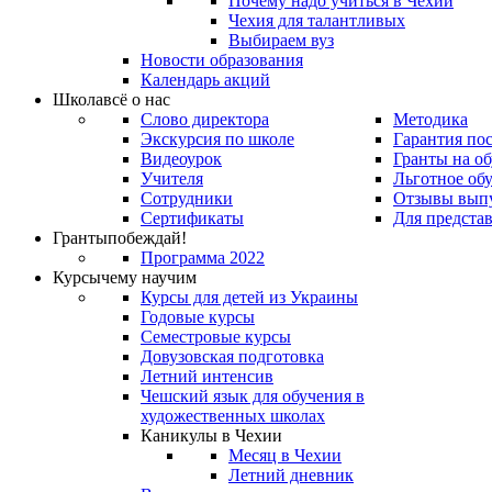
Почему надо учиться в Чехии
Чехия для талантливых
Выбираем вуз
Новости образования
Календарь акций
Школа
всё о нас
Слово директора
Методика
Экскурсия по школе
Гарантия по
Видеоурок
Гранты на о
Учителя
Льготное об
Сотрудники
Отзывы вып
Сертификаты
Для предста
Гранты
побеждай!
Программа 2022
Курсы
чему научим
Курсы для детей из Украины
Годовые курсы
Семестровые курсы
Довузовская подготовка
Летний интенсив
Чешский язык для обучения в
художественных школах
Каникулы в Чехии
Месяц в Чехии
Летний дневник