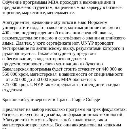
Обучение программам
MBA
проходит в выходные дни и
предназначено студентам, нацеленным на карьеру в бизнесе:
торговле, маркетинге, менеджменте.
Абитуриенты, желающие обучаться в Нью-Йоркском
университете подают заявление, мотивационное письмо из
400 слов, подтверждение об окончании средней школы,
рекомендательное письмо и сертификат о знании английского
языка. Для тех, у кого сертификата нет,
UNYP
проводит
тестирование по английскому языку, результатами которого и
руководствуется. Также абитуриенту предстоит
собеседование, в ходе которого он должен
продемонстрировать свою мотивацию к обучению.
Бакалаврская программа будет стоить студенту от 440 000 до
550 000 крон, магистерская, в зависимости от специальности
– от 220 000 до 350 000 крон.
MBA
обойдётся в
325 000
крон
. UNYP
также предлагает стипендии и скидки
студентам.
Британский университет в Праге - Prague College
П
редлагает на выбор несколько программ на трёх факультетах:
бизнеса, искусства и дизайна, информационных технологий.
Абитуриенты могут выбрать как бакалаврские, так и
магистерские программы. Все они аккредитованы чешским