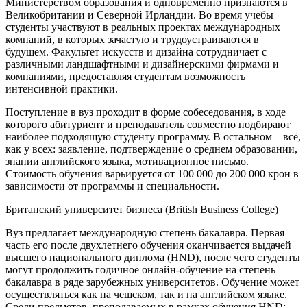
Министерством образования и одновременно признаются в
Великобритании и Северной Ирландии. Во время учебы
студенты участвуют в реальных проектах международных
компаний, в которых зачастую и трудоустраиваются в
будущем. Факультет искусств и дизайна сотрудничает с
различными ландшафтными и дизайнерскими фирмами и
компаниями, предоставляя студентам возможность
интенсивной практики.
Поступление в вуз проходит в форме собеседования, в ходе
которого абитуриент и преподаватель совместно подбирают
наиболее подходящую студенту программу. В остальном – всё,
как у всех: заявление, подтверждение о среднем образовании,
знании английского языка, мотивационное письмо.
Стоимость обучения варьируется от 100 000 до 200 000 крон в
зависимости от программы и специальности.
Британский университет бизнеса (British Business College)
Вуз предлагает международную степень бакалавра. Первая
часть его после двухлетнего обучения оканчивается выдачей
высшего национального диплома (HND), после чего студенты
могут продолжить годичное онлайн-обучение на степень
бакалавра в ряде зарубежных университетов. Обучение может
осуществляться как на чешском, так и на английском языке.
Среди предметов, преподаваемых в рамках обучения HND: