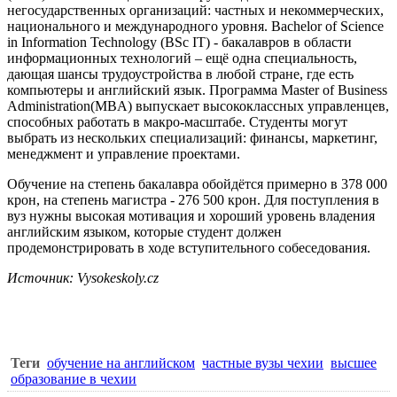
негосударственных организаций: частных и некоммерческих,
национального и международного уровня.
Bachelor of Science
in Information Technology (BSc IT
) - бакалавров в области
информационных технологий – ещё одна специальность,
дающая шансы трудоустройства в любой стране, где есть
компьютеры и английский язык. Программа
Master of Business
Administration(MB
А) выпускает высококлассных управленцев,
способных работать в макро-масштабе. Студенты могут
выбрать из нескольких специализаций: финансы, маркетинг,
менеджмент и управление проектами.
Обучение на степень бакалавра обойдётся примерно в 378 000
крон, на степень магистра -
276 500
крон. Для поступления в
вуз нужны высокая мотивация и хороший уровень владения
английским языком, которые студент должен
продемонстрировать в ходе вступительного собеседования.
Источник:
Vysokeskoly.cz
Теги
обучение на английском
частные вузы чехии
высшее
образование в чехии