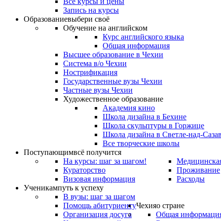
Все курсы и цены
Запись на курсы
Образование
выбери своё
Обучение на английском
Курс английского языка
Общая информация
Высшее образование в Чехии
Система в/о Чехии
Нострификация
Государственные вузы Чехии
Частные вузы Чехии
Художественное образование
Академия кино
Школа дизайна в Бехине
Школа скульптуры в Горжице
Школа дизайна в Светле-над-Саза
Все творческие школы
Поступающим
всё получится
На курсы: шаг за шагом!
Медицинская
Кураторство
Проживание
Визовая информация
Расходы
Ученикам
путь к успеху
В вузы: шаг за шагом
Помощь абитуриенту
Чехия
о стране
Организация досуга
Общая информаци