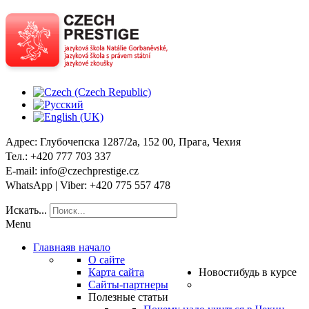
Адрес
: Глубочепска 1287/2a, 152 00, Прага, Чехия
Тел
.: +420 777 703 337
E-mail
: info@czechprestige.cz
WhatsApp | Viber
: +420 775 557 478
Искать...
Menu
Главная
в начало
О сайте
Карта сайта
Новости
будь в курсе
Сайты-партнеры
Полезные статьи