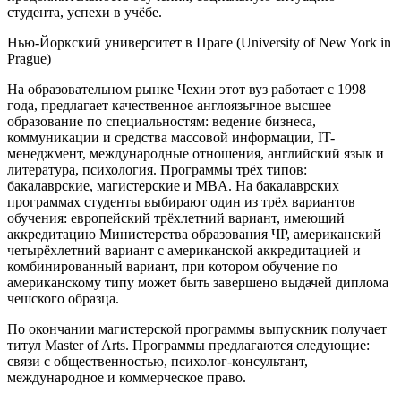
студента, успехи в учёбе.
Нью
-
Йоркский
университет
в
Праге
(
University of New York in
Prague
)
На образовательном рынке
Чехии
этот вуз работает с 1998
года
, предлагает качественное
англоязычное высшее
образование по специальностям:
ведение бизнеса
,
коммуникаци
и и средства массовой информации
, IT
-
менеджмент,
международны
е
отношени
я
,
английский язык и
литератур
а,
психологи
я
. Программы трёх типов:
бакалаврские, магистерские и MBA. На бакалаврских
программах студенты выбирают один из трёх вариантов
обучения:
европейский трёхлетний вариант, имеющий
аккредитацию Министерства образования ЧР, американский
четырёхлетний вариант с американской аккредитацией и
комбинированный вариант, при котором обучение по
американскому типу может быть завершено выдачей диплома
чешского образца.
По окончании магистерской программы выпускник получает
титул
Master of Arts. Программы предлагаются следующие:
связи с общественностью, психолог-консультант,
международное и коммерческое право
.