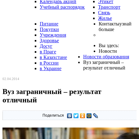
Календарь акций
Этикет
Учебный распорядок
Транспорт
Связь
Жилье
Питание
Контакты
узнай
Покупки
больше
Учреждения
Здоровье
Вы здесь:
Досуг
Новости
в Праге
Новости образования
в Казахстане
Вуз заграничный –
в России
результат отличный
в Украине
02.04.2014
Вуз заграничный – результат
отличный
Поделиться