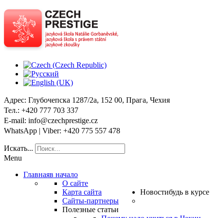
Адрес
: Глубочепска 1287/2a, 152 00, Прага, Чехия
Тел
.: +420 777 703 337
E-mail
: info@czechprestige.cz
WhatsApp | Viber
: +420 775 557 478
Искать...
Menu
Главная
в начало
О сайте
Карта сайта
Новости
будь в курсе
Сайты-партнеры
Полезные статьи