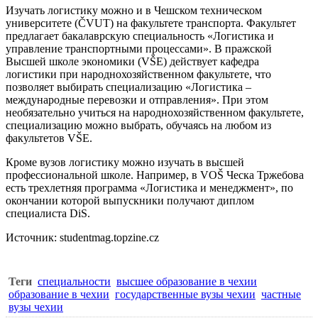
Изучать логистику можно и в
Чешском техническом
университете (ČVUT)
на факультете транспорта. Факультет
предлагает бакалаврскую специальность «Логистика и
управление транспортными процессами». В пражской
Высшей школе экономики (VŠE)
действует кафедра
логистики при народнохозяйственном факультете, что
позволяет выбирать специализацию «Логистика –
международные перевозки и отправления». При этом
необязательно учиться на народнохозяйственном факультете,
специализацию можно выбрать, обучаясь на любом из
факультетов VŠE.
Кроме вузов логистику можно изучать в высшей
профессиональной школе. Например, в VOŠ Ческа Тржебова
есть трехлетняя программа «Логистика и менеджмент», по
окончании которой выпускники получают диплом
специалиста DiS.
Источник: studentmag.topzine.cz
Теги
специальности
высшее образование в чехии
образование в чехии
государственные вузы чехии
частные
вузы чехии