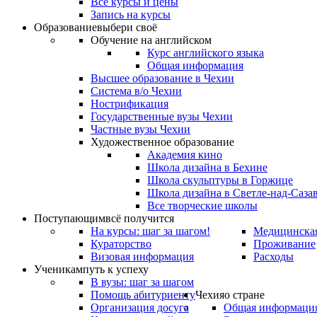
Все курсы и цены
Запись на курсы
Образование
выбери своё
Обучение на английском
Курс английского языка
Общая информация
Высшее образование в Чехии
Система в/о Чехии
Нострификация
Государственные вузы Чехии
Частные вузы Чехии
Художественное образование
Академия кино
Школа дизайна в Бехине
Школа скульптуры в Горжице
Школа дизайна в Светле-над-Саза
Все творческие школы
Поступающим
всё получится
На курсы: шаг за шагом!
Медицинская
Кураторство
Проживание
Визовая информация
Расходы
Ученикам
путь к успеху
В вузы: шаг за шагом
Помощь абитуриенту
Чехия
о стране
Организация досуга
Общая информаци