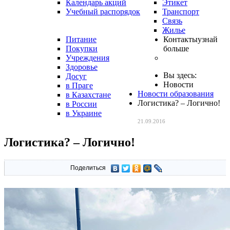
Календарь акций
Этикет
Учебный распорядок
Транспорт
Связь
Жилье
Питание
Контакты
узнай
Покупки
больше
Учреждения
Здоровье
Вы здесь:
Досуг
Новости
в Праге
Новости образования
в Казахстане
Логистика? – Логично!
в России
в Украине
21.09.2016
Логистика? – Логично!
Поделиться