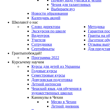
Почему надо учиться в Чехии
Чехия для талантливых
Выбираем вуз
Новости образования
Календарь акций
Школа
всё о нас
Слово директора
Методика
Экскурсия по школе
Гарантия по
Видеоурок
Гранты на о
Учителя
Льготное об
Сотрудники
Отзывы вып
Сертификаты
Для предста
Гранты
побеждай!
Программа 2022
Курсы
чему научим
Курсы для детей из Украины
Годовые курсы
Семестровые курсы
Довузовская подготовка
Летний интенсив
Чешский язык для обучения в
художественных школах
Каникулы в Чехии
Месяц в Чехии
Летний дневник