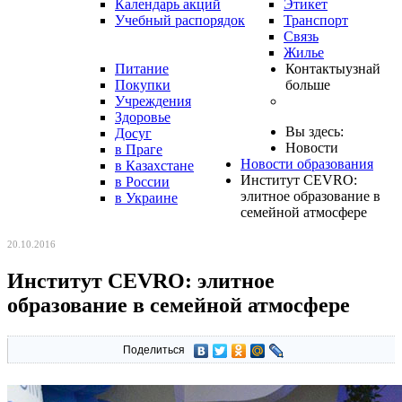
Календарь акций
Этикет
Учебный распорядок
Транспорт
Связь
Жилье
Питание
Контакты
узнай
Покупки
больше
Учреждения
Здоровье
Вы здесь:
Досуг
Новости
в Праге
Новости образования
в Казахстане
Институт CEVRO:
в России
элитное образование в
в Украине
семейной атмосфере
20.10.2016
Институт CEVRO: элитное
образование в семейной атмосфере
Поделиться