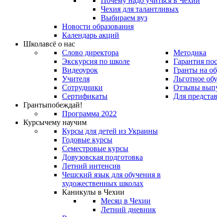
Почему надо учиться в Чехии
Чехия для талантливых
Выбираем вуз
Новости образования
Календарь акций
Школа
всё о нас
Слово директора
Методика
Экскурсия по школе
Гарантия по
Видеоурок
Гранты на о
Учителя
Льготное об
Сотрудники
Отзывы вып
Сертификаты
Для предста
Гранты
побеждай!
Программа 2022
Курсы
чему научим
Курсы для детей из Украины
Годовые курсы
Семестровые курсы
Довузовская подготовка
Летний интенсив
Чешский язык для обучения в
художественных школах
Каникулы в Чехии
Месяц в Чехии
Летний дневник