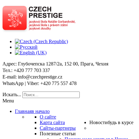
Адрес
: Глубочепска 1287/2a, 152 00, Прага, Чехия
Тел
.: +420 777 703 337
E-mail
: info@czechprestige.cz
WhatsApp | Viber
: +420 775 557 478
Искать...
Menu
Главная
в начало
О сайте
Карта сайта
Новости
будь в курсе
Сайты-партнеры
Полезные статьи