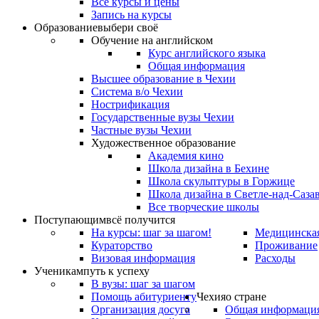
Все курсы и цены
Запись на курсы
Образование
выбери своё
Обучение на английском
Курс английского языка
Общая информация
Высшее образование в Чехии
Система в/о Чехии
Нострификация
Государственные вузы Чехии
Частные вузы Чехии
Художественное образование
Академия кино
Школа дизайна в Бехине
Школа скульптуры в Горжице
Школа дизайна в Светле-над-Саза
Все творческие школы
Поступающим
всё получится
На курсы: шаг за шагом!
Медицинская
Кураторство
Проживание
Визовая информация
Расходы
Ученикам
путь к успеху
В вузы: шаг за шагом
Помощь абитуриенту
Чехия
о стране
Организация досуга
Общая информаци