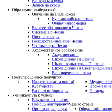
Все курсы и цены
Запись на курсы
Образование
выбери своё
Обучение на английском
Курс английского языка
Общая информация
Высшее образование в Чехии
Система в/о Чехии
Нострификация
Государственные вузы Чехии
Частные вузы Чехии
Художественное образование
Академия кино
Школа дизайна в Бехине
Школа скульптуры в Горжице
Школа дизайна в Светле-над-Саза
Все творческие школы
Поступающим
всё получится
На курсы: шаг за шагом!
Медицинская
Кураторство
Проживание
Визовая информация
Расходы
Ученикам
путь к успеху
В вузы: шаг за шагом
Помощь абитуриенту
Чехия
о стране
Организация досуга
Общая информаци