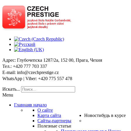
Адрес
: Глубочепска 1287/2a, 152 00, Прага, Чехия
Тел
.: +420 777 703 337
E-mail
: info@czechprestige.cz
WhatsApp | Viber
: +420 775 557 478
Искать...
Menu
Главная
в начало
О сайте
Карта сайта
Новости
будь в курсе
Сайты-партнеры
Полезные статьи