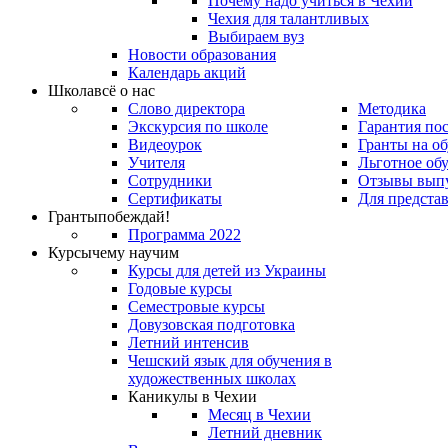
Почему надо учиться в Чехии
Чехия для талантливых
Выбираем вуз
Новости образования
Календарь акций
Школа
всё о нас
Слово директора
Методика
Экскурсия по школе
Гарантия по
Видеоурок
Гранты на о
Учителя
Льготное об
Сотрудники
Отзывы вып
Сертификаты
Для предста
Гранты
побеждай!
Программа 2022
Курсы
чему научим
Курсы для детей из Украины
Годовые курсы
Семестровые курсы
Довузовская подготовка
Летний интенсив
Чешский язык для обучения в
художественных школах
Каникулы в Чехии
Месяц в Чехии
Летний дневник