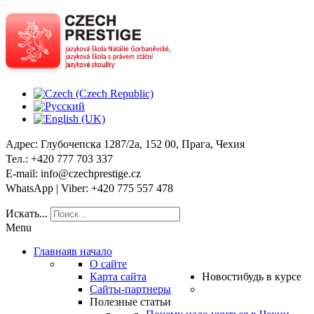
Адрес
: Глубочепска 1287/2a, 152 00, Прага, Чехия
Тел
.: +420 777 703 337
E-mail
: info@czechprestige.cz
WhatsApp | Viber
: +420 775 557 478
Искать...
Menu
Главная
в начало
О сайте
Карта сайта
Новости
будь в курсе
Сайты-партнеры
Полезные статьи