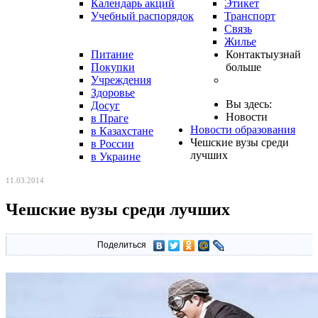
Календарь акций
Этикет
Учебный распорядок
Транспорт
Связь
Жилье
Питание
Контакты
узнай
Покупки
больше
Учреждения
Здоровье
Вы здесь:
Досуг
Новости
в Праге
Новости образования
в Казахстане
Чешские вузы среди
в России
лучших
в Украине
11.03.2014
Чешские вузы среди лучших
Поделиться