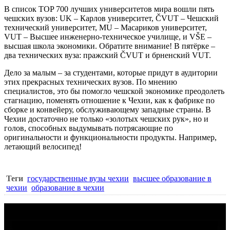
В список
TOP 700
лучших университетов мира вошли пять
чешских вузов
: UK
– Карлов университет
, ČVUT
– Чешский
технический университет
, MU
– Масариков университет
,
VUT
– Высшее инженерно-техническое училище, и
VŠE
–
высшая школа экономики
. Обратите внимание! В пятёрке –
два технических вуза:
пражский
ČVUT и
брненский
VUT
.
Дело за малым – за студентами, которые придут в аудитории
этих прекрасных технических вузов. По мнению
специалистов, это бы помогло чешской экономике преодолеть
стагнацию, поменять отношение к Чехии, как к фабрике по
сборке и конвейеру, обслуживающему западные страны. В
Чехии достаточно не только «золотых чешских рук», но и
голов, способных выдумывать потрясающие по
оригинальности и функциональности продукты. Например,
летающий велосипед!
Теги
государственные вузы чехии
высшее образование в
чехии
образование в чехии