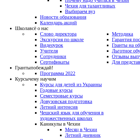
Почему надо учиться в Чехии
Чехия для талантливых
Выбираем вуз
Новости образования
Календарь акций
Школа
всё о нас
Слово директора
Методика
Экскурсия по школе
Гарантия по
Видеоурок
Гранты на о
Учителя
Льготное об
Сотрудники
Отзывы вып
Сертификаты
Для предста
Гранты
побеждай!
Программа 2022
Курсы
чему научим
Курсы для детей из Украины
Годовые курсы
Семестровые курсы
Довузовская подготовка
Летний интенсив
Чешский язык для обучения в
художественных школах
Каникулы в Чехии
Месяц в Чехии
Летний дневник