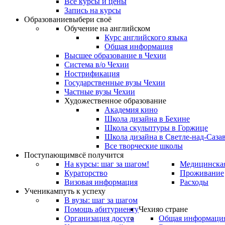
Все курсы и цены
Запись на курсы
Образование
выбери своё
Обучение на английском
Курс английского языка
Общая информация
Высшее образование в Чехии
Система в/о Чехии
Нострификация
Государственные вузы Чехии
Частные вузы Чехии
Художественное образование
Академия кино
Школа дизайна в Бехине
Школа скульптуры в Горжице
Школа дизайна в Светле-над-Саза
Все творческие школы
Поступающим
всё получится
На курсы: шаг за шагом!
Медицинская
Кураторство
Проживание
Визовая информация
Расходы
Ученикам
путь к успеху
В вузы: шаг за шагом
Помощь абитуриенту
Чехия
о стране
Организация досуга
Общая информаци