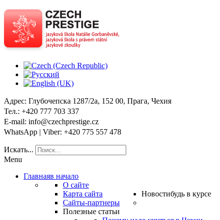
Адрес
: Глубочепска 1287/2a, 152 00, Прага, Чехия
Тел
.: +420 777 703 337
E-mail
: info@czechprestige.cz
WhatsApp | Viber
: +420 775 557 478
Искать...
Menu
Главная
в начало
О сайте
Карта сайта
Новости
будь в курсе
Сайты-партнеры
Полезные статьи