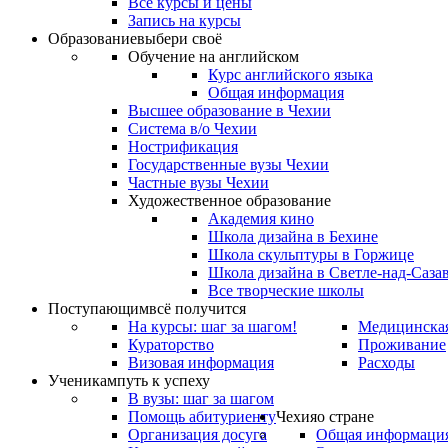
Все курсы и цены
Запись на курсы
Образование
выбери своё
Обучение на английском
Курс английского языка
Общая информация
Высшее образование в Чехии
Система в/о Чехии
Нострификация
Государственные вузы Чехии
Частные вузы Чехии
Художественное образование
Академия кино
Школа дизайна в Бехине
Школа скульптуры в Горжице
Школа дизайна в Светле-над-Саза
Все творческие школы
Поступающим
всё получится
На курсы: шаг за шагом!
Медицинская
Кураторство
Проживание
Визовая информация
Расходы
Ученикам
путь к успеху
В вузы: шаг за шагом
Помощь абитуриенту
Чехия
о стране
Организация досуга
Общая информаци