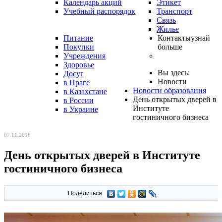
Календарь акций
Этикет
Учебный распорядок
Транспорт
Связь
Жилье
Питание
Контакты
узнай
Покупки
больше
Учреждения
Здоровье
Вы здесь:
Досуг
Новости
в Праге
Новости образования
в Казахстане
День открытых дверей в
в России
Институте
в Украине
гостиничного бизнеса
07.11.2016
День открытых дверей в Институте
гостиничного бизнеса
Поделиться