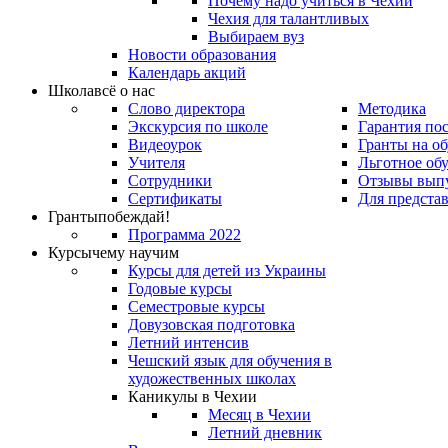
Почему надо учиться в Чехии
Чехия для талантливых
Выбираем вуз
Новости образования
Календарь акций
Школа
всё о нас
Слово директора
Методика
Экскурсия по школе
Гарантия по
Видеоурок
Гранты на о
Учителя
Льготное об
Сотрудники
Отзывы вып
Сертификаты
Для предста
Гранты
побеждай!
Программа 2022
Курсы
чему научим
Курсы для детей из Украины
Годовые курсы
Семестровые курсы
Довузовская подготовка
Летний интенсив
Чешский язык для обучения в
художественных школах
Каникулы в Чехии
Месяц в Чехии
Летний дневник