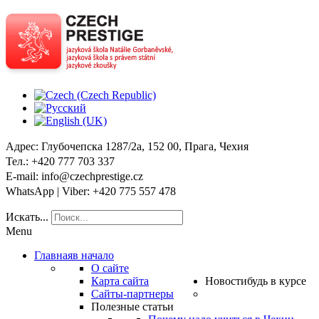
Адрес
: Глубочепска 1287/2a, 152 00, Прага, Чехия
Тел
.: +420 777 703 337
E-mail
: info@czechprestige.cz
WhatsApp | Viber
: +420 775 557 478
Искать...
Menu
Главная
в начало
О сайте
Карта сайта
Новости
будь в курсе
Сайты-партнеры
Полезные статьи