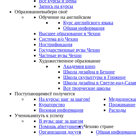
Все курсы и цены
Запись на курсы
Образование
выбери своё
Обучение на английском
Курс английского языка
Общая информация
Высшее образование в Чехии
Система в/о Чехии
Нострификация
Государственные вузы Чехии
Частные вузы Чехии
Художественное образование
Академия кино
Школа дизайна в Бехине
Школа скульптуры в Горжице
Школа дизайна в Светле-над-Саза
Все творческие школы
Поступающим
всё получится
На курсы: шаг за шагом!
Медицинская
Кураторство
Проживание
Визовая информация
Расходы
Ученикам
путь к успеху
В вузы: шаг за шагом
Помощь абитуриенту
Чехия
о стране
Организация досуга
Общая информаци