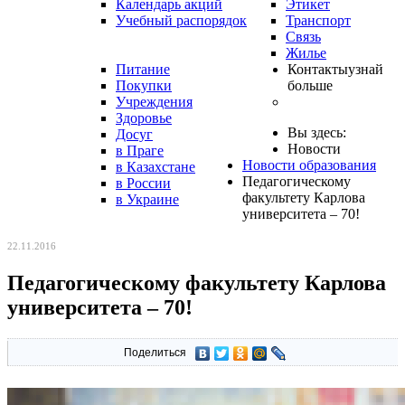
Календарь акций
Этикет
Учебный распорядок
Транспорт
Связь
Жилье
Питание
Контакты
узнай
Покупки
больше
Учреждения
Здоровье
Вы здесь:
Досуг
Новости
в Праге
Новости образования
в Казахстане
Педагогическому
в России
факультету Карлова
в Украине
университета – 70!
22.11.2016
Педагогическому факультету Карлова
университета – 70!
Поделиться