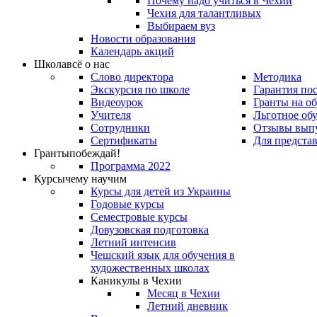
Почему надо учиться в Чехии
Чехия для талантливых
Выбираем вуз
Новости образования
Календарь акций
Школа
всё о нас
Слово директора
Методика
Экскурсия по школе
Гарантия по
Видеоурок
Гранты на о
Учителя
Льготное об
Сотрудники
Отзывы вып
Сертификаты
Для предста
Гранты
побеждай!
Программа 2022
Курсы
чему научим
Курсы для детей из Украины
Годовые курсы
Семестровые курсы
Довузовская подготовка
Летний интенсив
Чешский язык для обучения в
художественных школах
Каникулы в Чехии
Месяц в Чехии
Летний дневник