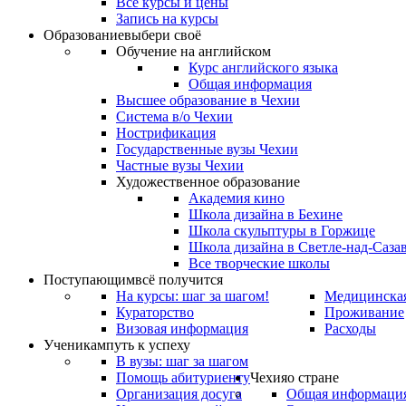
Все курсы и цены
Запись на курсы
Образование
выбери своё
Обучение на английском
Курс английского языка
Общая информация
Высшее образование в Чехии
Система в/о Чехии
Нострификация
Государственные вузы Чехии
Частные вузы Чехии
Художественное образование
Академия кино
Школа дизайна в Бехине
Школа скульптуры в Горжице
Школа дизайна в Светле-над-Саза
Все творческие школы
Поступающим
всё получится
На курсы: шаг за шагом!
Медицинская
Кураторство
Проживание
Визовая информация
Расходы
Ученикам
путь к успеху
В вузы: шаг за шагом
Помощь абитуриенту
Чехия
о стране
Организация досуга
Общая информаци