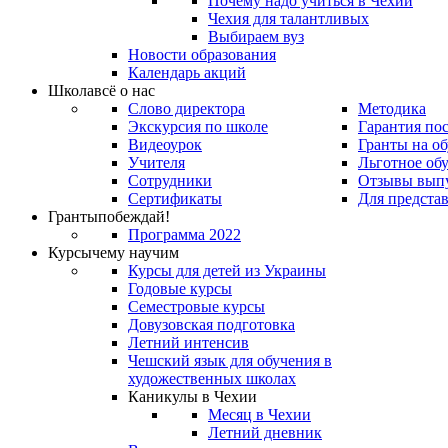
Почему надо учиться в Чехии
Чехия для талантливых
Выбираем вуз
Новости образования
Календарь акций
Школа
всё о нас
Слово директора
Методика
Экскурсия по школе
Гарантия по
Видеоурок
Гранты на о
Учителя
Льготное об
Сотрудники
Отзывы вып
Сертификаты
Для предста
Гранты
побеждай!
Программа 2022
Курсы
чему научим
Курсы для детей из Украины
Годовые курсы
Семестровые курсы
Довузовская подготовка
Летний интенсив
Чешский язык для обучения в
художественных школах
Каникулы в Чехии
Месяц в Чехии
Летний дневник