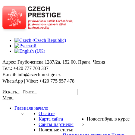
Адрес
: Глубочепска 1287/2a, 152 00, Прага, Чехия
Тел
.: +420 777 703 337
E-mail
: info@czechprestige.cz
WhatsApp | Viber
: +420 775 557 478
Искать...
Menu
Главная
в начало
О сайте
Карта сайта
Новости
будь в курсе
Сайты-партнеры
Полезные статьи