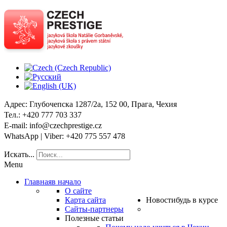
Адрес
: Глубочепска 1287/2a, 152 00, Прага, Чехия
Тел
.: +420 777 703 337
E-mail
: info@czechprestige.cz
WhatsApp | Viber
: +420 775 557 478
Искать...
Menu
Главная
в начало
О сайте
Карта сайта
Новости
будь в курсе
Сайты-партнеры
Полезные статьи