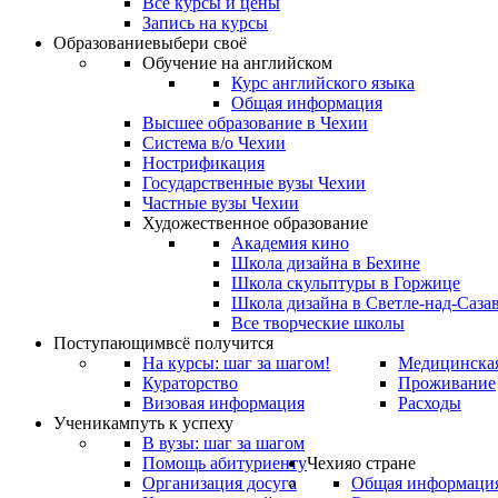
Все курсы и цены
Запись на курсы
Образование
выбери своё
Обучение на английском
Курс английского языка
Общая информация
Высшее образование в Чехии
Система в/о Чехии
Нострификация
Государственные вузы Чехии
Частные вузы Чехии
Художественное образование
Академия кино
Школа дизайна в Бехине
Школа скульптуры в Горжице
Школа дизайна в Светле-над-Саза
Все творческие школы
Поступающим
всё получится
На курсы: шаг за шагом!
Медицинская
Кураторство
Проживание
Визовая информация
Расходы
Ученикам
путь к успеху
В вузы: шаг за шагом
Помощь абитуриенту
Чехия
о стране
Организация досуга
Общая информаци