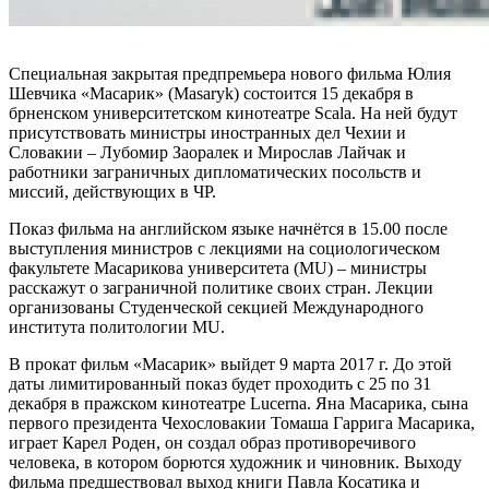
Специальная закрытая предпремьера нового фильма Юлия
Шевчика «Масарик» (Masaryk) состоится 15 декабря в
брненском университетском кинотеатре Scala. На ней будут
присутствовать министры иностранных дел Чехии и
Словакии – Лубомир Заоралек и Мирослав Лайчак и
работники заграничных дипломатических посольств и
миссий, действующих в ЧР.
Показ фильма на английском языке начнётся в 15.00 после
выступления министров с лекциями на социологическом
факультете Масарикова университета (MU) – министры
расскажут о заграничной политике своих стран. Лекции
организованы Студенческой секцией Международного
института политологии MU.
В прокат фильм «Масарик» выйдет 9 марта 2017 г. До этой
даты лимитированный показ будет проходить с 25 по 31
декабря в пражском кинотеатре Lucerna. Яна Масарика, сына
первого президента Чехословакии Томаша Гаррига Масарика,
играет Карел Роден, он создал образ противоречивого
человека, в котором борются художник и чиновник. Выходу
фильма предшествовал выход книги Павла Косатика и