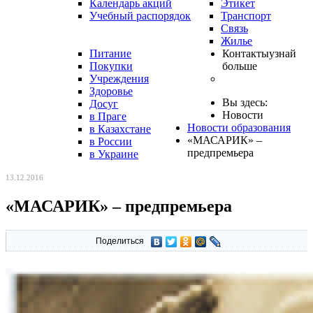
Календарь акций
Этикет
Учебный распорядок
Транспорт
Связь
Жилье
Питание
Контакты
узнай
Покупки
больше
Учреждения
Здоровье
Вы здесь:
Досуг
Новости
в Праге
Новости образования
в Казахстане
«МАСАРИК» –
в России
предпремьера
в Украине
13.12.2016
«МАСАРИК» – предпремьера
Поделиться