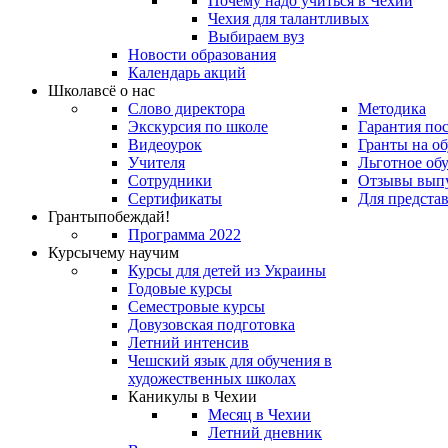
Почему надо учиться в Чехии
Чехия для талантливых
Выбираем вуз
Новости образования
Календарь акций
Школа
всё о нас
Слово директора
Методика
Экскурсия по школе
Гарантия по
Видеоурок
Гранты на о
Учителя
Льготное об
Сотрудники
Отзывы вып
Сертификаты
Для предста
Гранты
побеждай!
Программа 2022
Курсы
чему научим
Курсы для детей из Украины
Годовые курсы
Семестровые курсы
Довузовская подготовка
Летний интенсив
Чешский язык для обучения в
художественных школах
Каникулы в Чехии
Месяц в Чехии
Летний дневник