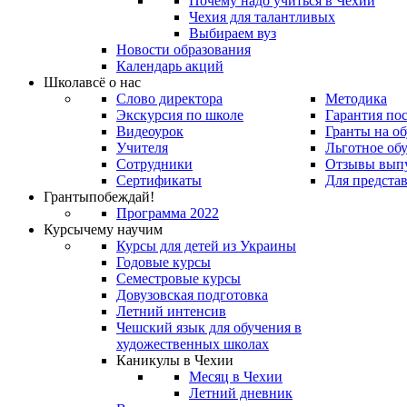
Почему надо учиться в Чехии
Чехия для талантливых
Выбираем вуз
Новости образования
Календарь акций
Школа
всё о нас
Слово директора
Методика
Экскурсия по школе
Гарантия по
Видеоурок
Гранты на о
Учителя
Льготное об
Сотрудники
Отзывы вып
Сертификаты
Для предста
Гранты
побеждай!
Программа 2022
Курсы
чему научим
Курсы для детей из Украины
Годовые курсы
Семестровые курсы
Довузовская подготовка
Летний интенсив
Чешский язык для обучения в
художественных школах
Каникулы в Чехии
Месяц в Чехии
Летний дневник