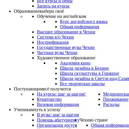
Все курсы и цены
Запись на курсы
Образование
выбери своё
Обучение на английском
Курс английского языка
Общая информация
Высшее образование в Чехии
Система в/о Чехии
Нострификация
Государственные вузы Чехии
Частные вузы Чехии
Художественное образование
Академия кино
Школа дизайна в Бехине
Школа скульптуры в Горжице
Школа дизайна в Светле-над-Саза
Все творческие школы
Поступающим
всё получится
На курсы: шаг за шагом!
Медицинская
Кураторство
Проживание
Визовая информация
Расходы
Ученикам
путь к успеху
В вузы: шаг за шагом
Помощь абитуриенту
Чехия
о стране
Организация досуга
Общая информаци