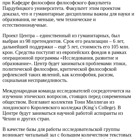
при Кафедре философии
философского факультета
Пардубицкого университета
. Факультет этим проектом
доказал, что и гуманитарные дисциплины важны для науки и
образования, не меньше, чем технические и
естественнонаучные.
Проект Центра – единственный из гуманитарных, был
выбран из 98 претендентов. Срок его реализации – 6 лет,
дальнейшей поддержки – ещё 5 лет, стоимость его 105 млн.
крон. Средства поступят из европейских фондов в рамках
операционной программы «Исследования, развитие и
образование». Центр будет заниматься проблемами этики,
политической философии, критической философской
рефлексией таких явлений, как ксенофобия, расизм,
социальная несправедливость.
Международная команда исследователей сосредоточится на
изучении этических вопросов, стоящих перед современным
обществом. Возглавит коллектив Тони Миллиган из
лондонского Королевского колледжа (King´s College). В
Центре будут заниматься научной работой аспиранты из
Чехии и других стран.
В качестве базы для работы исследовательской группы
возникает читальный зал с большим количеством текстовых