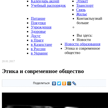
Календарь акций
Этикет
Учебный распорядок
Транспорт
Связь
Жилье
Питание
Контакты
узнай
Покупки
больше
Учреждения
Здоровье
Вы здесь:
Досуг
Новости
в Праге
Новости образования
в Казахстане
Этика и современное
в России
общество
в Украине
20.01.2017
Этика и современное общество
Поделиться