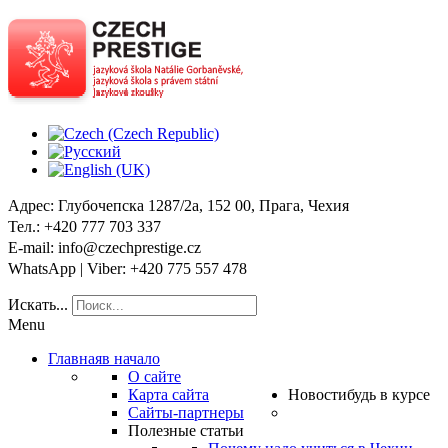
Адрес
: Глубочепска 1287/2a, 152 00, Прага, Чехия
Тел
.: +420 777 703 337
E-mail
: info@czechprestige.cz
WhatsApp | Viber
: +420 775 557 478
Искать...
Menu
Главная
в начало
О сайте
Карта сайта
Новости
будь в курсе
Сайты-партнеры
Полезные статьи