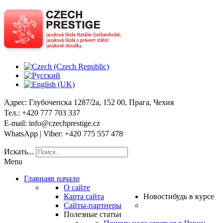
Адрес
: Глубочепска 1287/2a, 152 00, Прага, Чехия
Тел
.: +420 777 703 337
E-mail
: info@czechprestige.cz
WhatsApp | Viber
: +420 775 557 478
Искать...
Menu
Главная
в начало
О сайте
Карта сайта
Новости
будь в курсе
Сайты-партнеры
Полезные статьи