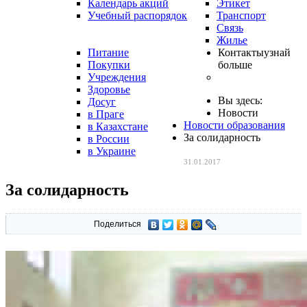
Календарь акций
Этикет
Учебный распорядок
Транспорт
Связь
Жилье
Питание
Контакты
узнай
Покупки
больше
Учреждения
Здоровье
Вы здесь:
Досуг
Новости
в Праге
Новости образования
в Казахстане
За солидарность
в России
в Украине
31.01.2017
За солидарность
Поделиться