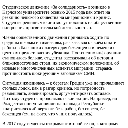
Студенческое движение «За солидарность» возникло в
Карловом университете
осенью 2015 года как ответ на
реакцию чешского общества на миграционный кризис.
Студенты решили, что они могут повлиять на общественные
настроения просветительской деятельностью.
Члены общественного движения принялись ходить по
средним школам и гимназиям, рассказывая о своём опыте
работы в балканских лагерях для беженцев и в немецких
центрах предоставления убежища. Постепенно информации
становилось больше, студенты рассказывали об истории
ближневосточных стран, их экономическом положении, об
исламе и многочисленных аспектах миграции, стараясь
противостоять шокирующим заголовкам СМИ.
Ситуация изменилась – к берегам Греции уже не причаливает
столько лодок, как в разгар кризиса, но потребность
размышлять, анализировать, аргументировать осталась.
Поэтому студенты продолжают свои акции. Например, на
Рождество они установили на площади Республики
«патриотический вертеп»: без арабов, без евреев, без
беженцев (см. на фото, что у них получилось).
В 2017 году студенты открывают второй сезон, к которому