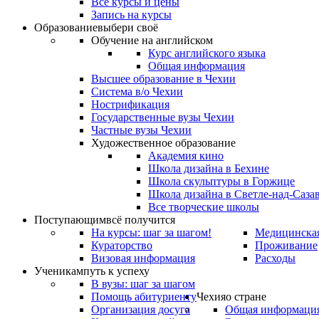
Все курсы и цены
Запись на курсы
Образование
выбери своё
Обучение на английском
Курс английского языка
Общая информация
Высшее образование в Чехии
Система в/о Чехии
Нострификация
Государственные вузы Чехии
Частные вузы Чехии
Художественное образование
Академия кино
Школа дизайна в Бехине
Школа скульптуры в Горжице
Школа дизайна в Светле-над-Саза
Все творческие школы
Поступающим
всё получится
На курсы: шаг за шагом!
Медицинская
Кураторство
Проживание
Визовая информация
Расходы
Ученикам
путь к успеху
В вузы: шаг за шагом
Помощь абитуриенту
Чехия
о стране
Организация досуга
Общая информаци