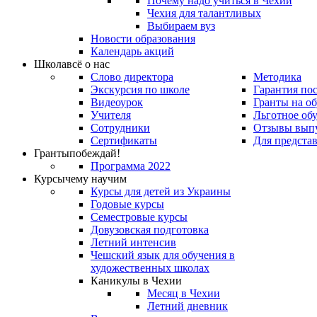
Почему надо учиться в Чехии
Чехия для талантливых
Выбираем вуз
Новости образования
Календарь акций
Школа
всё о нас
Слово директора
Методика
Экскурсия по школе
Гарантия по
Видеоурок
Гранты на о
Учителя
Льготное об
Сотрудники
Отзывы вып
Сертификаты
Для предста
Гранты
побеждай!
Программа 2022
Курсы
чему научим
Курсы для детей из Украины
Годовые курсы
Семестровые курсы
Довузовская подготовка
Летний интенсив
Чешский язык для обучения в
художественных школах
Каникулы в Чехии
Месяц в Чехии
Летний дневник