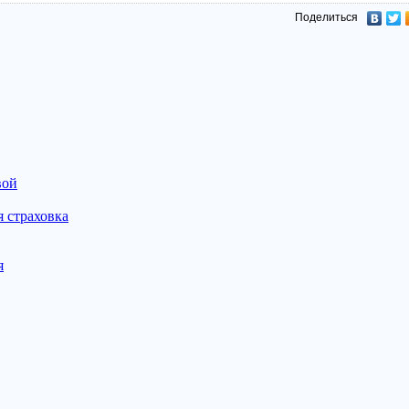
Поделиться
вой
 страховка
я