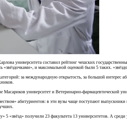
арлова университета составил рейтинг чешских государственных
ь «звёздочками», и максимальной оценкой были 5 таких. «звёздо
категорий: за международную открытость, за большой интерес а
кников.
ие Масариков университет и Ветеринарно-фармацевтический ун
чеством» абитуриентов: в эти вузы чаще поступают выпускники
лучших.
» 5 «звёзд» получили 23 факультета 13 университетов. А среди