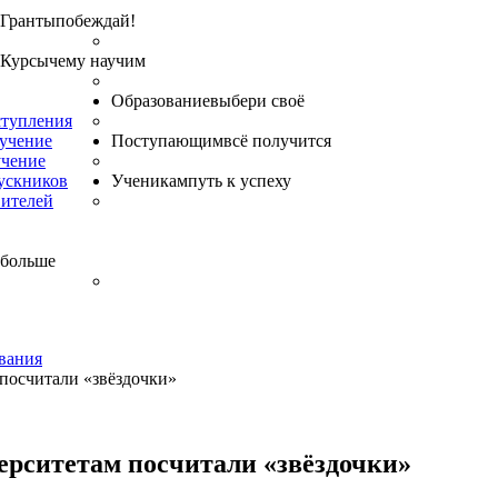
Гранты
побеждай!
Курсы
чему научим
Образование
выбери своё
ступления
бучение
Поступающим
всё получится
учение
ускников
Ученикам
путь к успеху
вителей
 больше
вания
посчитали «звёздочки»
ерситетам посчитали «звёздочки»