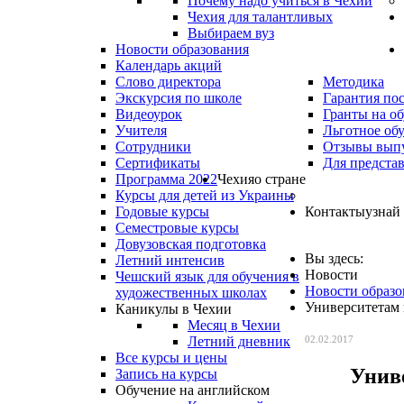
Почему надо учиться в Чехии
Чехия для талантливых
Выбираем вуз
Новости образования
Календарь акций
Слово директора
Методика
Экскурсия по школе
Гарантия по
Видеоурок
Гранты на о
Учителя
Льготное об
Сотрудники
Отзывы вып
Сертификаты
Для предста
Программа 2022
Чехия
о стране
Курсы для детей из Украины
Годовые курсы
Контакты
узнай
Семестровые курсы
Довузовская подготовка
Вы здесь:
Летний интенсив
Новости
Чешский язык для обучения в
Новости образо
художественных школах
Университетам 
Каникулы в Чехии
Месяц в Чехии
Летний дневник
02.02.2017
Все курсы и цены
Унив
Запись на курсы
Обучение на английском