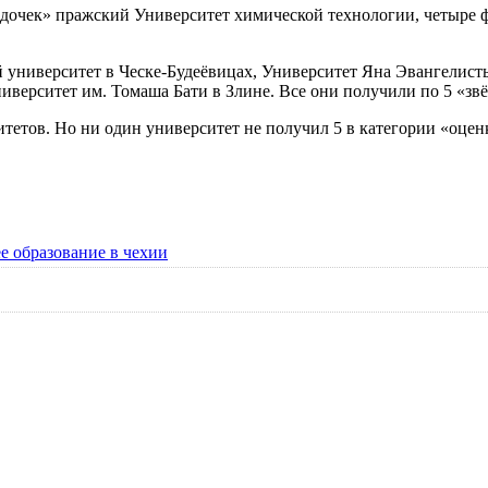
дочек» пражский Университет химической технологии, четыре фа
ниверситет в Ческе-Будеёвицах, Университет Яна Эвангелисты
иверситет им. Томаша Бати в Злине. Все они получили по 5 «звё
ситетов. Но ни один университет не получил 5 в категории «оц
е образование в чехии