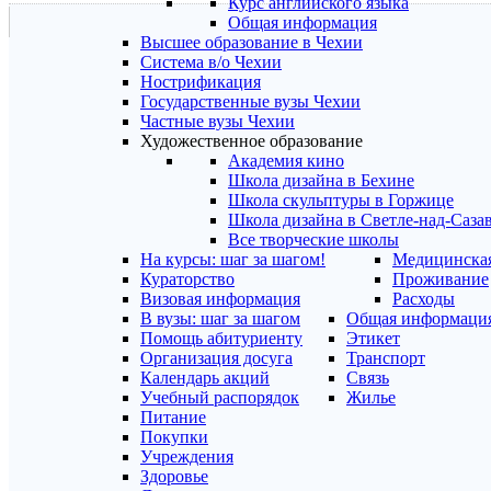
Курс английского языка
Общая информация
Высшее образование в Чехии
Система в/о Чехии
Нострификация
Государственные вузы Чехии
Частные вузы Чехии
Художественное образование
Академия кино
Школа дизайна в Бехине
Школа скульптуры в Горжице
Школа дизайна в Светле-над-Саза
Все творческие школы
На курсы: шаг за шагом!
Медицинская
Кураторство
Проживание
Визовая информация
Расходы
В вузы: шаг за шагом
Общая информаци
Помощь абитуриенту
Этикет
Организация досуга
Транспорт
Календарь акций
Связь
Учебный распорядок
Жилье
Питание
Покупки
Учреждения
Здоровье