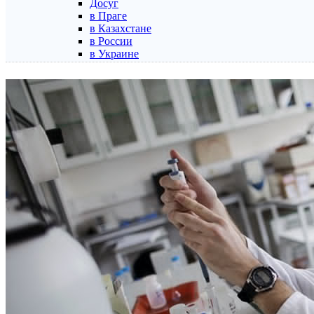
Досуг
в Праге
в Казахстане
в России
в Украине