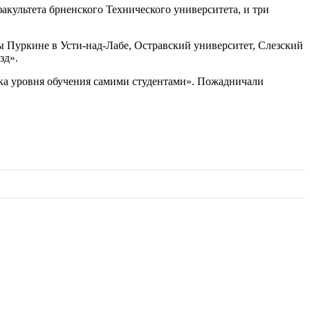
культета брненского Технического университета, и три
 Пуркине в Усти-над-Лабе, Остравский университет, Слезский
зд».
енка уровня обучения самими студентами». Пожадничали