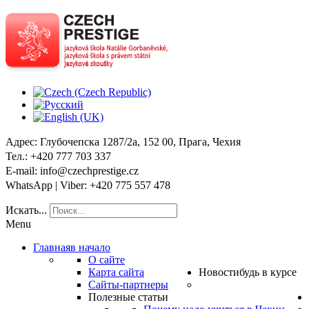
Адрес
: Глубочепска 1287/2a, 152 00, Прага, Чехия
Тел
.: +420 777 703 337
E-mail
: info@czechprestige.cz
WhatsApp | Viber
: +420 775 557 478
Искать...
Menu
Главная
в начало
О сайте
Карта сайта
Новости
будь в курсе
Сайты-партнеры
Полезные статьи