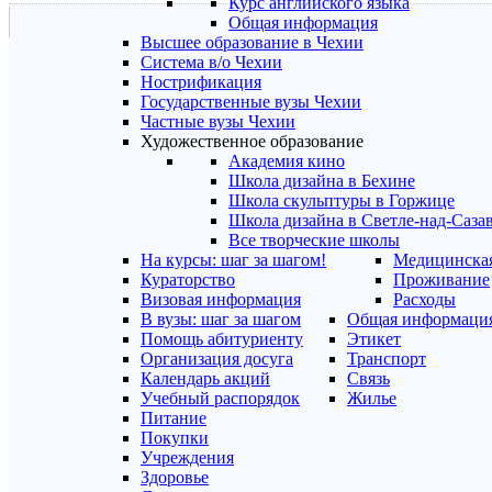
Курс английского языка
Общая информация
Высшее образование в Чехии
Система в/о Чехии
Нострификация
Государственные вузы Чехии
Частные вузы Чехии
Художественное образование
Академия кино
Школа дизайна в Бехине
Школа скульптуры в Горжице
Школа дизайна в Светле-над-Саза
Все творческие школы
На курсы: шаг за шагом!
Медицинская
Кураторство
Проживание
Визовая информация
Расходы
В вузы: шаг за шагом
Общая информаци
Помощь абитуриенту
Этикет
Организация досуга
Транспорт
Календарь акций
Связь
Учебный распорядок
Жилье
Питание
Покупки
Учреждения
Здоровье