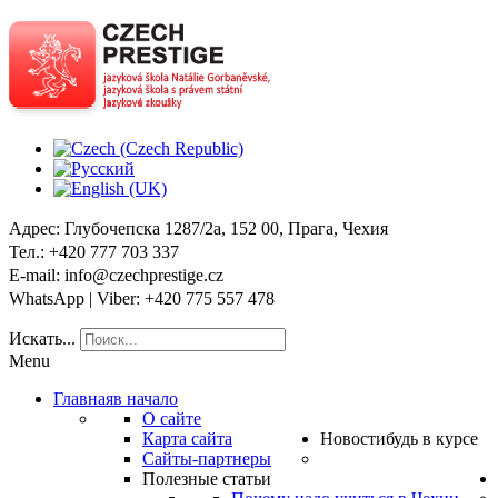
Адрес
: Глубочепска 1287/2a, 152 00, Прага, Чехия
Тел
.: +420 777 703 337
E-mail
: info@czechprestige.cz
WhatsApp | Viber
: +420 775 557 478
Искать...
Menu
Главная
в начало
О сайте
Карта сайта
Новости
будь в курсе
Сайты-партнеры
Полезные статьи