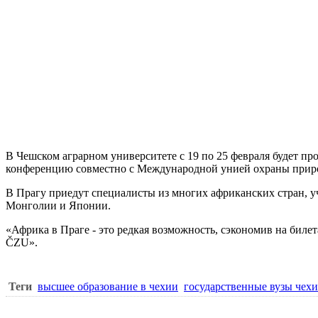
В
Чешском аграрном университете
с 19 по 25 февраля будет п
конференцию совместно с Международной унией охраны природы
В Прагу приедут специалисты из многих африканских стран, 
Монголии и Японии.
«Африка в Праге - это редкая возможность, сэкономив на бил
ČZU».
Теги
высшее образование в чехии
государственные вузы чех