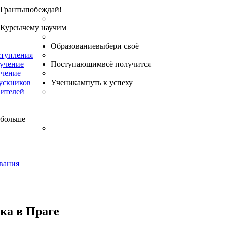
Гранты
побеждай!
Курсы
чему научим
Образование
выбери своё
ступления
бучение
Поступающим
всё получится
учение
ускников
Ученикам
путь к успеху
вителей
 больше
вания
ка в Праге