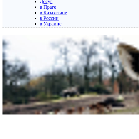
Досуг
в Праге
в Казахстане
в России
в Украине