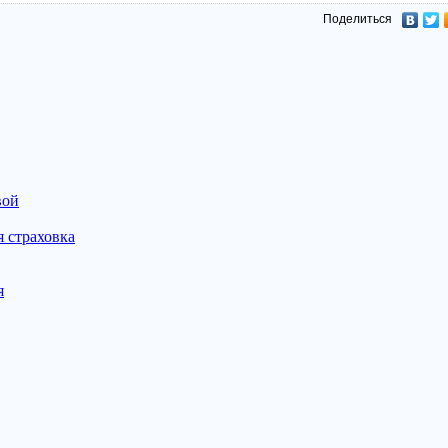
Поделиться
вой
 страховка
я