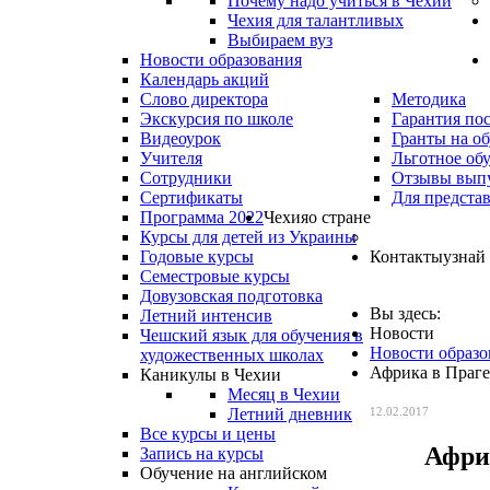
Почему надо учиться в Чехии
Чехия для талантливых
Выбираем вуз
Новости образования
Календарь акций
Слово директора
Методика
Экскурсия по школе
Гарантия по
Видеоурок
Гранты на о
Учителя
Льготное об
Сотрудники
Отзывы вып
Сертификаты
Для предста
Программа 2022
Чехия
о стране
Курсы для детей из Украины
Годовые курсы
Контакты
узнай
Семестровые курсы
Довузовская подготовка
Вы здесь:
Летний интенсив
Новости
Чешский язык для обучения в
Новости образо
художественных школах
Африка в Праге
Каникулы в Чехии
Месяц в Чехии
Летний дневник
12.02.2017
Все курсы и цены
Афри
Запись на курсы
Обучение на английском