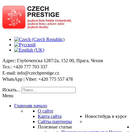
Адрес
: Глубочепска 1287/2a, 152 00, Прага, Чехия
Тел
.: +420 777 703 337
E-mail
: info@czechprestige.cz
WhatsApp | Viber
: +420 775 557 478
Искать...
Menu
Главная
в начало
О сайте
Карта сайта
Новости
будь в курсе
Сайты-партнеры
Полезные статьи