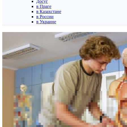
Досуг
в Праге
в Казахстане
в России
в Украине