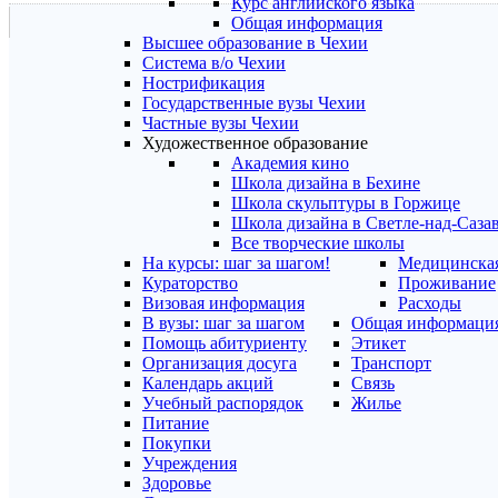
Курс английского языка
Общая информация
Высшее образование в Чехии
Система в/о Чехии
Нострификация
Государственные вузы Чехии
Частные вузы Чехии
Художественное образование
Академия кино
Школа дизайна в Бехине
Школа скульптуры в Горжице
Школа дизайна в Светле-над-Саза
Все творческие школы
На курсы: шаг за шагом!
Медицинская
Кураторство
Проживание
Визовая информация
Расходы
В вузы: шаг за шагом
Общая информаци
Помощь абитуриенту
Этикет
Организация досуга
Транспорт
Календарь акций
Связь
Учебный распорядок
Жилье
Питание
Покупки
Учреждения
Здоровье