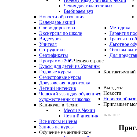
Почему надо учиться в Чехии
Чехия для талантливых
Выбираем вуз
Новости образования
Календарь акций
Слово директора
Методика
Экскурсия по школе
Гарантия по
Видеоурок
Гранты на о
Учителя
Льготное об
Сотрудники
Отзывы вып
Сертификаты
Для предста
Программа 2022
Чехия
о стране
Курсы для детей из Украины
Годовые курсы
Контакты
узнай
Семестровые курсы
Довузовская подготовка
Вы здесь:
Летний интенсив
Новости
Чешский язык для обучения в
Новости образо
художественных школах
Приглашает мол
Каникулы в Чехии
Месяц в Чехии
Летний дневник
16.02.2017
Все курсы и цены
Приг
Запись на курсы
Обучение на английском