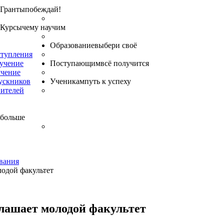
Гранты
побеждай!
Курсы
чему научим
Образование
выбери своё
ступления
бучение
Поступающим
всё получится
учение
ускников
Ученикам
путь к успеху
вителей
 больше
вания
одой факультет
лашает молодой факультет