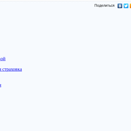
Поделиться
вой
 страховка
я