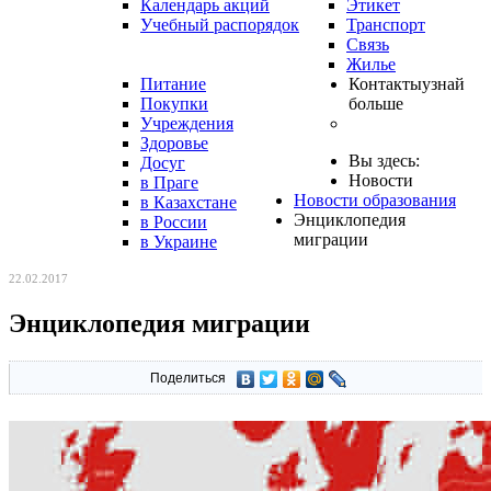
Календарь акций
Этикет
Учебный распорядок
Транспорт
Связь
Жилье
Питание
Контакты
узнай
Покупки
больше
Учреждения
Здоровье
Вы здесь:
Досуг
Новости
в Праге
Новости образования
в Казахстане
Энциклопедия
в России
миграции
в Украине
22.02.2017
Энциклопедия миграции
Поделиться