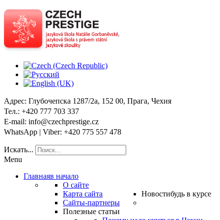
Адрес
: Глубочепска 1287/2a, 152 00, Прага, Чехия
Тел
.: +420 777 703 337
E-mail
: info@czechprestige.cz
WhatsApp | Viber
: +420 775 557 478
Искать...
Menu
Главная
в начало
О сайте
Карта сайта
Новости
будь в курсе
Сайты-партнеры
Полезные статьи