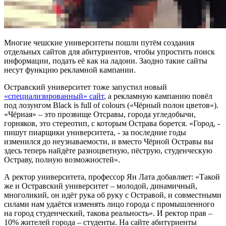
Многие
чешские университеты
пошли путём создания
отдельных сайтов для абитуриентов, чтобы упростить поиск
информации, подать её как на ладони. Заодно такие сайты
несут функцию рекламной кампании.
Остравский университет
тоже запустил новый
«специализированный» сайт
, а рекламную кампанию повёл
под лозунгом Black is full of colours («Чёрный полон цветов»).
«Чёрная» – это прозвище Отсравы, города угледобычи,
горняков, это стереотип, с которым Острава борется. «Город, -
пишут пиарщики университета, - за последние годы
изменился до неузнаваемости, и вместо Чёрной Остравы вы
здесь теперь найдёте разноцветную, пёструю, студенческую
Остраву, полную возможностей».
А ректор университета, профессор Ян Лата добавляет: «Такой
же и Остравский университет – молодой, динамичный,
многоликий, он идёт рука об руку с Остравой, и совместными
силами нам удаётся изменять лицо города с промышленного
на город студенческий, такова реальность». И ректор прав –
10% жителей города – студенты. На сайте абитуриенты