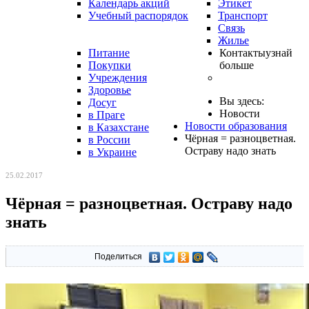
Календарь акций
Этикет
Учебный распорядок
Транспорт
Связь
Жилье
Питание
Контакты
узнай
Покупки
больше
Учреждения
Здоровье
Вы здесь:
Досуг
Новости
в Праге
Новости образования
в Казахстане
Чёрная = разноцветная.
в России
Остраву надо знать
в Украине
25.02.2017
Чёрная = разноцветная. Остраву надо
знать
Поделиться