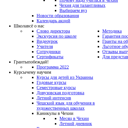
Почему надо учиться в Чехии
Чехия для талантливых
Выбираем вуз
Новости образования
Календарь акций
Школа
всё о нас
Слово директора
Методика
Экскурсия по школе
Гарантия по
Видеоурок
Гранты на о
Учителя
Льготное об
Сотрудники
Отзывы вып
Сертификаты
Для предста
Гранты
побеждай!
Программа 2022
Курсы
чему научим
Курсы для детей из Украины
Годовые курсы
Семестровые курсы
Довузовская подготовка
Летний интенсив
Чешский язык для обучения в
художественных школах
Каникулы в Чехии
Месяц в Чехии
Летний дневник