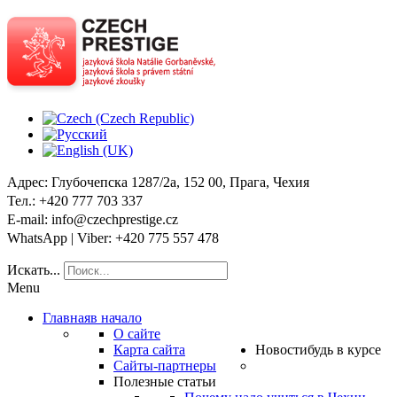
Адрес
: Глубочепска 1287/2a, 152 00, Прага, Чехия
Тел
.: +420 777 703 337
E-mail
: info@czechprestige.cz
WhatsApp | Viber
: +420 775 557 478
Искать...
Menu
Главная
в начало
О сайте
Карта сайта
Новости
будь в курсе
Сайты-партнеры
Полезные статьи