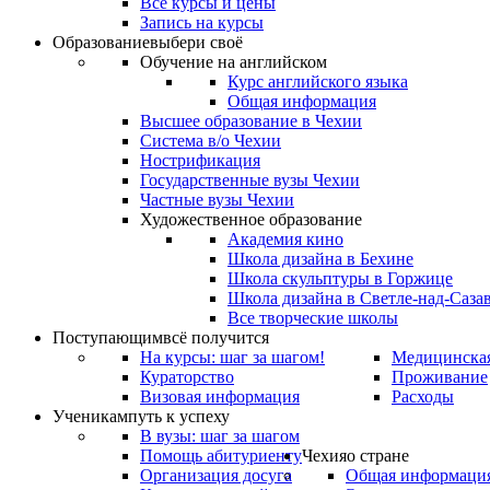
Все курсы и цены
Запись на курсы
Образование
выбери своё
Обучение на английском
Курс английского языка
Общая информация
Высшее образование в Чехии
Система в/о Чехии
Нострификация
Государственные вузы Чехии
Частные вузы Чехии
Художественное образование
Академия кино
Школа дизайна в Бехине
Школа скульптуры в Горжице
Школа дизайна в Светле-над-Саза
Все творческие школы
Поступающим
всё получится
На курсы: шаг за шагом!
Медицинская
Кураторство
Проживание
Визовая информация
Расходы
Ученикам
путь к успеху
В вузы: шаг за шагом
Помощь абитуриенту
Чехия
о стране
Организация досуга
Общая информаци