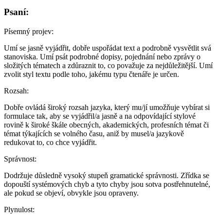
Psaní:
Písemný projev
:
Umí se jasně vyjádřit, dobře uspořádat text a podrobně vysvětlit svá
stanoviska. Umí psát podrobné dopisy, pojednání nebo zprávy o
složitých tématech a zdůraznit to, co považuje za nejdůležitější. Umí
zvolit styl textu podle toho, jakému typu čtenáře je určen.
Rozsah
:
Dobře ovládá široký rozsah jazyka, který mu/jí umožňuje vybírat si
formulace tak, aby se vyjádřil/a jasně a na odpovídající stylové
rovině k široké škále obecných, akademických, profesních témat či
témat týkajících se volného času, aniž by musel/a jazykově
redukovat to, co chce vyjádřit.
Správnost
:
Dodržuje důsledně vysoký stupeň gramatické správnosti. Zřídka se
dopouští systémových chyb a tyto chyby jsou sotva postřehnutelné,
ale pokud se objeví, obvykle jsou opraveny.
Plynulost
: