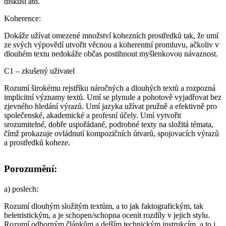
diskusi atd.
Koherence
:
Dokáže užívat omezené množství kohezních prostředků tak, že umí
ze svých výpovědí utvořit věcnou a koherentní promluvu, ačkoliv v
dlouhém textu nedokáže občas postihnout myšlenkovou návaznost.
C1 – zkušený uživatel
Rozumí širokému rejstříku náročných a dlouhých textů a rozpozná
implicitní významy textů. Umí se plynule a pohotově vyjadřovat bez
zjevného hledání výrazů. Umí jazyka užívat pružně a efektivně pro
společenské, akademické a profesní účely. Umí vytvořit
srozumitelné, dobře uspořádané, podrobné texty na složitá témata,
čímž prokazuje ovládnutí kompozičních útvarů, spojovacích výrazů
a prostředků koheze.
Porozumění:
a)
poslech
:
Rozumí dlouhým složitým textům, a to jak faktografickým, tak
beletristickým, a je schopen/schopna ocenit rozdíly v jejich stylu.
Rozumí odborným článkům a delším technickým instrukcím, a to i