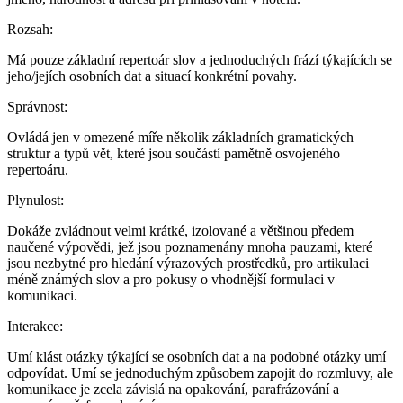
Rozsah
:
Má pouze základní repertoár slov a jednoduchých frází týkajících se
jeho/jejích osobních dat a situací konkrétní povahy.
Správnost
:
Ovládá jen v omezené míře několik základních gramatických
struktur a typů vět, které jsou součástí pamětně osvojeného
repertoáru.
Plynulost
:
Dokáže zvládnout velmi krátké, izolované a většinou předem
naučené výpovědi, jež jsou poznamenány mnoha pauzami, které
jsou nezbytné pro hledání výrazových prostředků, pro artikulaci
méně známých slov a pro pokusy o vhodnější formulaci v
komunikaci.
Interakce
:
Umí klást otázky týkající se osobních dat a na podobné otázky umí
odpovídat. Umí se jednoduchým způsobem zapojit do rozmluvy, ale
komunikace je zcela závislá na opakování, parafrázování a