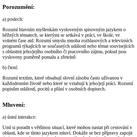
Porozumění:
a)
poslech
:
Rozumí hlavním myšlenkám vysloveným spisovným jazykem o
běžných tématech, se kterými se setkává v práci, ve škole, ve
volném čase atd. Rozumí smyslu mnoha rozhlasových a televizních
programů týkajících se současných událostí nebo témat souvisejících
s oblastmi jeho/jejího osobního či pracovního zájmu, pokud jsou
vysloveny poměrně pomalu a zřetelně.
b)
čtení
:
Rozumí textům, které obsahují slovní zásobu často užívanou v
každodenním životě nebo které se vztahují k jeho/její práci. Rozumí
popisům událostí, pocitů a přání v osobních dopisech.
Mluvení:
a)
ústní interakce
:
Umí si poradit s většinou situací, které mohou nastat při cestování v
oblasti, kde se tímto jazykem mluví. Dokáže se bez přípravy zapojit