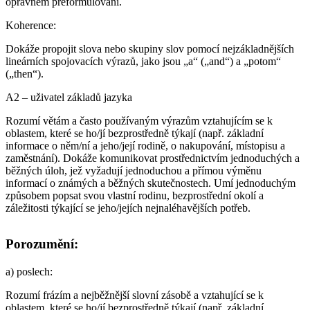
opravném přeformulování.
Koherence
:
Dokáže propojit slova nebo skupiny slov pomocí nejzákladnějších
lineárních spojovacích výrazů, jako jsou „a“ („and“) a „potom“
(„then“).
A2 – uživatel základů jazyka
Rozumí větám a často používaným výrazům vztahujícím se k
oblastem, které se ho/jí bezprostředně týkají (např. základní
informace o něm/ní a jeho/její rodině, o nakupování, místopisu a
zaměstnání). Dokáže komunikovat prostřednictvím jednoduchých a
běžných úloh, jež vyžadují jednoduchou a přímou výměnu
informací o známých a běžných skutečnostech. Umí jednoduchým
způsobem popsat svou vlastní rodinu, bezprostřední okolí a
záležitosti týkající se jeho/jejích nejnaléhavějších potřeb.
Porozumění:
a)
poslech
:
Rozumí frázím a nejběžnější slovní zásobě a vztahující se k
oblastem, které se ho/jí bezprostředně týkají (např. základní