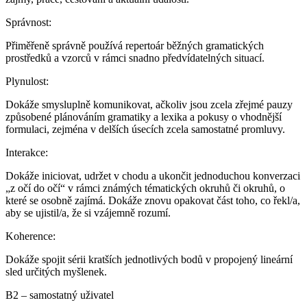
Správnost
:
Přiměřeně správně používá repertoár běžných gramatických
prostředků a vzorců v rámci snadno předvídatelných situací.
Plynulost
:
Dokáže smysluplně komunikovat, ačkoliv jsou zcela zřejmé pauzy
způsobené plánováním gramatiky a lexika a pokusy o vhodnější
formulaci, zejména v delších úsecích zcela samostatné promluvy.
Interakce
:
Dokáže iniciovat, udržet v chodu a ukončit jednoduchou konverzaci
„z očí do očí“ v rámci známých tématických okruhů či okruhů, o
které se osobně zajímá. Dokáže znovu opakovat část toho, co řekl/a,
aby se ujistil/a, že si vzájemně rozumí.
Koherence
:
Dokáže spojit sérii kratších jednotlivých bodů v propojený lineární
sled určitých myšlenek.
B2 – samostatný uživatel