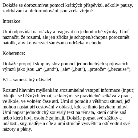
Dokáže se dorozumívat pomocí krátkých příspěvků, ačkoliv pauzy,
zadrhávání a přeformulování jsou zcela zřejmé.
Interakce
:
Umí odpovídat na otázky a reagovat na jednoduché výroky. Umí
naznačit, že rozumí, ale jen zřídka je schopen/schopna porozumět
natolik, aby konverzaci sám/sama udržel/a v chodu.
Koherence
:
Dokáže propojit skupiny slov pomocí jednoduchých spojovacích
výrazů jako jsou „a“ („and“), „ale“ („but“), „protože“ („because“).
B1 – samostatný uživatel
Rozumí hlavním myšlenkám srozumitelné vstupní informace (input)
týkající se běžných témat, se kterými se pravidelně setkává v práci,
ve škole, ve volném čase atd. Umí si poradit s většinou situací, jež
mohou nastat při cestování v oblasti, kde se tímto jazykem mluví.
Umí napsat jednoduchý souvislý text na témata, která dobře zná
nebo která ho/ji osobně zajímají. Dokáže popsat své zážitky a
události, sny, naděje a cíle a umí stručně vysvětlit a odůvodnit své
názory a plány.