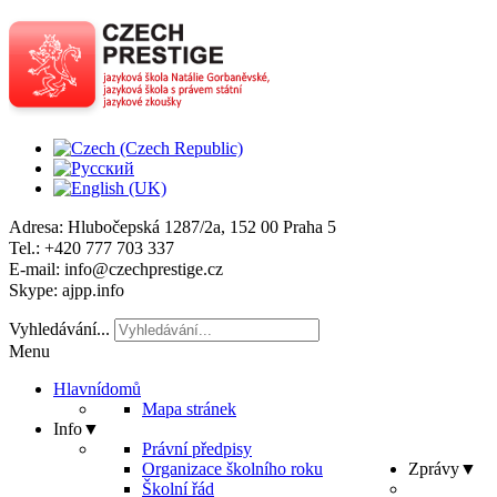
Adresa
: Hlubočepská 1287/2a, 152 00 Praha 5
Tel
.: +420 777 703 337
E-mail
: info@czechprestige.cz
Skype
: ajpp.info
Vyhledávání...
Menu
Hlavní
domů
Mapa stránek
Info
▼
Právní předpisy
Organizace školního roku
Zprávy
▼
Školní řád