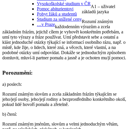
Vysokoškolské studium v ČR
A1 – uživatel
Pomoc abiturientovi
základů jazyka
Pobyt žáků a studentů
Studium za snížené ceny
Rozumí známým
…v Praze
každodenním výrazům a zcela
základním frázím, jejichž cílem je vyhovět konkrétním potřebám, a
umí tyto výrazy a fráze používat. Umí představit sebe a ostatní a
klást jednoduché otázky týkající se informací osobního rázu, např. o
místě, kde žije, o lidech, které zná, a věcech, které vlastní, a na
podobné otázky umí odpovídat. Dokáže se jednoduchým způsobem
domluvit, mluví-li partner pomalu a jasně a je ochoten mu/jí pomoci.
Porozumění:
a)
poslech
:
Rozumí známým slovům a zcela základním frázím týkajícím se
jeho/její osoby, jeho/její rodiny a bezprostředního konkrétního okolí,
pokud lidé hovoří pomalu a zřetelně.
b)
čtení
:
Rozumí známým jménům, slovům a velmi jednoduchým větám,