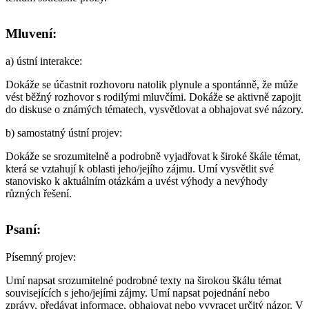
Mluvení:
a)
ústní interakce
:
Dokáže se účastnit rozhovoru natolik plynule a spontánně, že může
vést běžný rozhovor s rodilými mluvčími. Dokáže se aktivně zapojit
do diskuse o známých tématech, vysvětlovat a obhajovat své názory.
b)
samostatný ústní projev
:
Dokáže se srozumitelně a podrobně vyjadřovat k široké škále témat,
která se vztahují k oblasti jeho/jejího zájmu. Umí vysvětlit své
stanovisko k aktuálním otázkám a uvést výhody a nevýhody
různých řešení.
Psaní:
Písemný projev
:
Umí napsat srozumitelné podrobné texty na širokou škálu témat
souvisejících s jeho/jejími zájmy. Umí napsat pojednání nebo
zprávy, předávat informace, obhajovat nebo vyvracet určitý názor. V