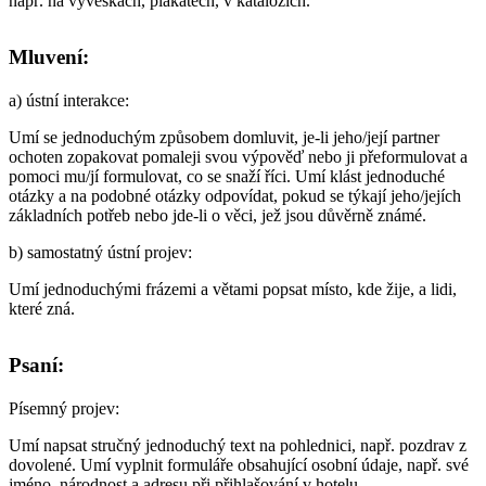
např. na vývěskách, plakátech, v katalozích.
Mluvení:
a)
ústní interakce
:
Umí se jednoduchým způsobem domluvit, je-li jeho/její partner
ochoten zopakovat pomaleji svou výpověď nebo ji přeformulovat a
pomoci mu/jí formulovat, co se snaží říci. Umí klást jednoduché
otázky a na podobné otázky odpovídat, pokud se týkají jeho/jejích
základních potřeb nebo jde-li o věci, jež jsou důvěrně známé.
b)
samostatný ústní projev
:
Umí jednoduchými frázemi a větami popsat místo, kde žije, a lidi,
které zná.
Psaní:
Písemný projev
:
Umí napsat stručný jednoduchý text na pohlednici, např. pozdrav z
dovolené. Umí vyplnit formuláře obsahující osobní údaje, např. své
jméno, národnost a adresu při přihlašování v hotelu.