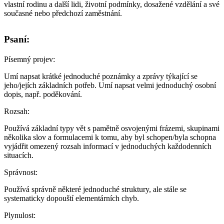
vlastní rodinu a další lidi, životní podmínky, dosažené vzdělání a své
současné nebo předchozí zaměstnání.
Psaní:
Písemný projev
:
Umí napsat krátké jednoduché poznámky a zprávy týkající se
jeho/jejích základních potřeb. Umí napsat velmi jednoduchý osobní
dopis, např. poděkování.
Rozsah
:
Používá základní typy vět s pamětně osvojenými frázemi, skupinami
několika slov a formulacemi k tomu, aby byl schopen/byla schopna
vyjádřit omezený rozsah informací v jednoduchých každodenních
situacích.
Správnost
:
Používá správně některé jednoduché struktury, ale stále se
systematicky dopouští elementárních chyb.
Plynulost
: