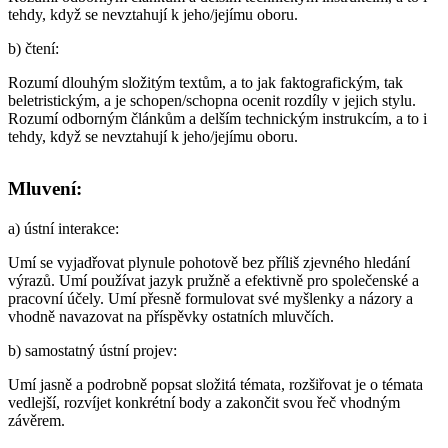
tehdy, když se nevztahují k jeho/jejímu oboru.
b)
čtení
:
Rozumí dlouhým složitým textům, a to jak faktografickým, tak
beletristickým, a je schopen/schopna ocenit rozdíly v jejich stylu.
Rozumí odborným článkům a delším technickým instrukcím, a to i
tehdy, když se nevztahují k jeho/jejímu oboru.
Mluvení:
a)
ústní interakce
:
Umí se vyjadřovat plynule pohotově bez příliš zjevného hledání
výrazů. Umí používat jazyk pružně a efektivně pro společenské a
pracovní účely. Umí přesně formulovat své myšlenky a názory a
vhodně navazovat na příspěvky ostatních mluvčích.
b)
samostatný ústní projev
:
Umí jasně a podrobně popsat složitá témata, rozšiřovat je o témata
vedlejší, rozvíjet konkrétní body a zakončit svou řeč vhodným
závěrem.