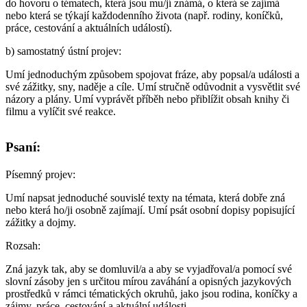
do hovoru o tématech, která jsou mu/jí známá, o která se zajímá
nebo která se týkají každodenního života (např. rodiny, koníčků,
práce, cestování a aktuálních událostí).
b)
samostatný ústní projev
:
Umí jednoduchým způsobem spojovat fráze, aby popsal/a události a
své zážitky, sny, naděje a cíle. Umí stručně odůvodnit a vysvětlit své
názory a plány. Umí vyprávět příběh nebo přiblížit obsah knihy či
filmu a vylíčit své reakce.
Psaní:
Písemný projev
:
Umí napsat jednoduché souvislé texty na témata, která dobře zná
nebo která ho/ji osobně zajímají. Umí psát osobní dopisy popisující
zážitky a dojmy.
Rozsah
:
Zná jazyk tak, aby se domluvil/a a aby se vyjadřoval/a pomocí své
slovní zásoby jen s určitou mírou zaváhání a opisných jazykových
prostředků v rámci tématických okruhů, jako jsou rodina, koníčky a
zájmy, práce, cestování a aktuální události.