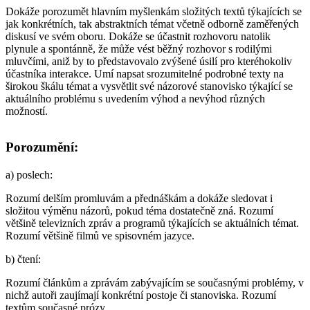
Dokáže porozumět hlavním myšlenkám složitých textů týkajících se
jak konkrétních, tak abstraktních témat včetně odborně zaměřených
diskusí ve svém oboru. Dokáže se účastnit rozhovoru natolik
plynule a spontánně, že může vést běžný rozhovor s rodilými
mluvčími, aniž by to představovalo zvýšené úsilí pro kteréhokoliv
účastníka interakce. Umí napsat srozumitelné podrobné texty na
širokou škálu témat a vysvětlit své názorové stanovisko týkající se
aktuálního problému s uvedením výhod a nevýhod různých
možností.
Porozumění:
a)
poslech
:
Rozumí delším promluvám a přednáškám a dokáže sledovat i
složitou výměnu názorů, pokud téma dostatečně zná. Rozumí
většině televizních zpráv a programů týkajících se aktuálních témat.
Rozumí většině filmů ve spisovném jazyce.
b)
čtení
:
Rozumí článkům a zprávám zabývajícím se současnými problémy, v
nichž autoři zaujímají konkrétní postoje či stanoviska. Rozumí
textům současné prózy.