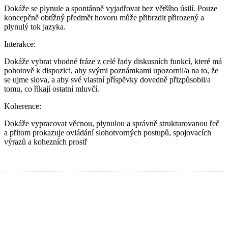
Dokáže se plynule a spontánně vyjadřovat bez většího úsilí. Pouze
koncepčně obtížný předmět hovoru může přibrzdit přirozený a
plynulý tok jazyka.
Interakce
:
Dokáže vybrat vhodné fráze z celé řady diskusních funkcí, které má
pohotově k dispozici, aby svými poznámkami upozornil/a na to, že
se ujme slova, a aby své vlastní příspěvky dovedně přizpůsobil/a
tomu, co říkají ostatní mluvčí.
Koherence
:
Dokáže vypracovat věcnou, plynulou a správně strukturovanou řeč
a přitom prokazuje ovládání slohotvorných postupů, spojovacích
výrazů a kohezních prostř