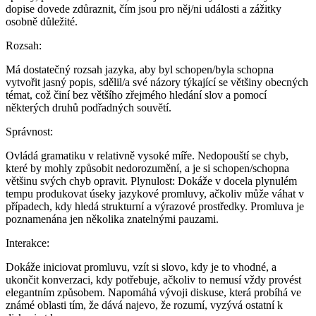
dopise dovede zdůraznit, čím jsou pro něj/ni události a zážitky
osobně důležité.
Rozsah
:
Má dostatečný rozsah jazyka, aby byl schopen/byla schopna
vytvořit jasný popis, sdělil/a své názory týkající se většiny obecných
témat, což činí bez většího zřejmého hledání slov a pomocí
některých druhů podřadných souvětí.
Správnost
:
Ovládá gramatiku v relativně vysoké míře. Nedopouští se chyb,
které by mohly způsobit nedorozumění, a je si schopen/schopna
většinu svých chyb opravit. Plynulost: Dokáže v docela plynulém
tempu produkovat úseky jazykové promluvy, ačkoliv může váhat v
případech, kdy hledá strukturní a výrazové prostředky. Promluva je
poznamenána jen několika znatelnými pauzami.
Interakce
:
Dokáže iniciovat promluvu, vzít si slovo, kdy je to vhodné, a
ukončit konverzaci, kdy potřebuje, ačkoliv to nemusí vždy provést
elegantním způsobem. Napomáhá vývoji diskuse, která probíhá ve
známé oblasti tím, že dává najevo, že rozumí, vyzývá ostatní k