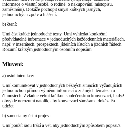
informace o vlastní osobě, o rodině, o nakupování, místopisu,
zaměstnání). Dokáže pochopit smysl krátkých jasných,
jednoduchých zpráv a hlášení.
b)
čtení
:
Umí číst krátké jednoduché texty. Umí vyhledat konkrétní
předvídatelné informace v jednoduchých každodenních materiálech,
např. v inzerátech, prospektech, jídelních lístcích a jízdních řádech.
Rozumí krátkým jednoduchým osobním dopisům.
Mluvení:
a)
ústní interakce
:
Umí komunikovat v jednoduchých běžných situacích vyžadujících
jednoduchou přímou výměnu informací o známých tématech a
činnostech. Zvládne velmi krátkou společenskou konverzaci, i když
obvykle nerozumí natolik, aby konverzaci sám/sama dokázal/a
udržet.
b)
samostatný ústní projev
:
Umí použít řadu frází a vět, aby jednoduchým způsobem popsal/a