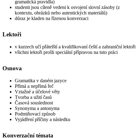
gramatická pravidla)
studenti jsou cíleně vedeni k osvojení slovní zásoby (z
kontextu, obrázků nebo autentických materiálů)
důraz je kladen na řízenou konverzaci
Lektoři
v kurzech učí přátelští a kvalifikovaní čeští a zahraniční lektoři
všichni lektoři prošli speciální přípravou na tuto práci
Osnova
Gramatika v daném jazyce
Přímá a nepřímá řeč
Vztažné a účelové věty
Tvorba a užití časů
Časová souslednost
Synonyma a antonyma
Podmiňovací způsob
Vyjádření příčiny a následku
Konverzační témata