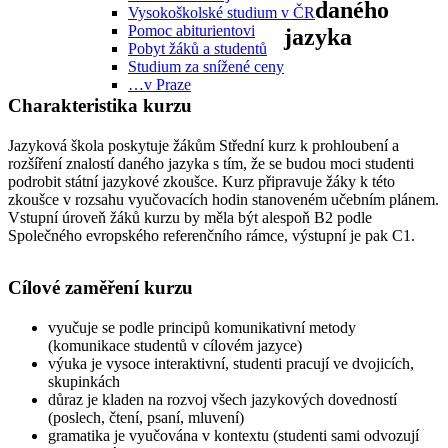
daného
Vysokoškolské studium v ČR
Pomoc abiturientovi
jazyka
Pobyt žáků a studentů
Studium za snížené ceny
…v Praze
Charakteristika kurzu
Jazyková škola poskytuje žákům
Střední kurz k prohloubení a
rozšíření znalostí daného jazyka
s tím, že se budou moci studenti
podrobit
státní jazykové zkoušce
. Kurz připravuje žáky k této
zkoušce v rozsahu vyučovacích hodin stanoveném učebním plánem.
Vstupní úroveň žáků kurzu by měla být alespoň B2 podle
Společného evropského referenčního rámce, výstupní je pak C1.
Cílové zaměření kurzu
vyučuje se podle principů komunikativní metody
(komunikace studentů v cílovém jazyce)
výuka je vysoce interaktivní, studenti pracují ve dvojicích,
skupinkách
důraz je kladen na rozvoj všech jazykových dovedností
(poslech, čtení, psaní, mluvení)
gramatika je vyučována v kontextu (studenti sami odvozují