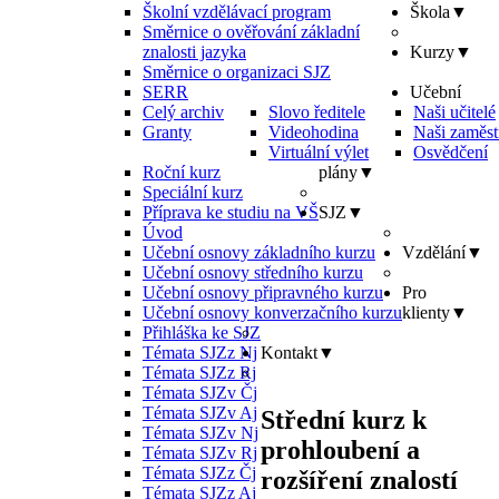
Školní vzdělávací program
Škola
▼
Směrnice o ověřování základní
znalosti jazyka
Kurzy
▼
Směrnice o organizaci SJZ
SERR
Učební
Celý archiv
Slovo ředitele
Naši učitelé
Granty
Videohodina
Naši zaměst
Virtuální výlet
Osvědčení
Roční kurz
plány
▼
Speciální kurz
Příprava ke studiu na VŠ
SJZ
▼
Úvod
Učební osnovy základního kurzu
Vzdělání
▼
Učební osnovy středního kurzu
Učební osnovy připravného kurzu
Pro
Učební osnovy konverzačního kurzu
klienty
▼
Přihláška ke SJZ
Témata SJZz Nj
Kontakt
▼
Témata SJZz Rj
Témata SJZv Čj
Témata SJZv Aj
Střední kurz k
Témata SJZv Nj
prohloubení a
Témata SJZv Rj
Témata SJZz Čj
rozšíření znalostí
Témata SJZz Aj