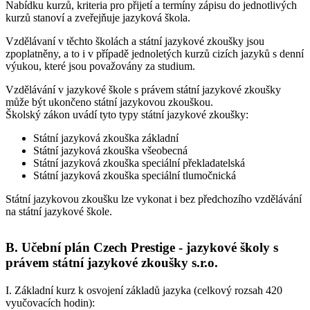
Nabídku kurzů, kriteria pro přijetí a termíny zápisu do jednotlivých
kurzů stanoví a zveřejňuje jazyková škola.
Vzdělávaní v těchto školách a státní jazykové zkoušky jsou
zpoplatněny
, a to i v případě jednoletých kurzů cizích jazyků s denní
výukou, které jsou považovány za studium.
Vzdělávání v jazykové škole s právem státní jazykové zkoušky
může být ukončeno státní jazykovou zkouškou.
Školský zákon uvádí
tyto typy státní jazykové zkoušky
:
Státní jazyková zkouška základní
Státní jazyková zkouška všeobecná
Státní jazyková zkouška speciální překladatelská
Státní jazyková zkouška speciální tlumočnická
Státní jazykovou zkoušku lze vykonat i bez předchozího vzdělávání
na státní jazykové škole.
B. Učební plán Czech Prestige - jazykové školy s
právem státní jazykové zkoušky s.r.o.
I. Základní kurz k osvojení základů jazyka
(celkový rozsah 420
vyučovacích hodin):