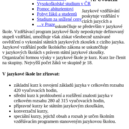
Vysokoškolské studium v ČR
Pomoc abiturientovi
Jazykové vzdělávání
Pobyt žáků a studentů
poskytuje vzdělání v
Studium za snížené ceny
cizích jazycích a
…v Praze
uskutečňuje se především v jazykové
škole. Vzdělávací program jazykové školy neposkytuje definovaný
stupeň vzdělání, umožňuje však získat všeobecně uznávané
osvědčení o vykonání státních jazykových zkoušek z cizího jazyka.
Jazykové vzdělání podle školského zákona se uskutečňuje
v
jazykových školách s právem státní jazykové zkoušky
.
Organizační formou výuky v jazykové škole je kurz. Kurz lze členit
na skupiny. Nejvyšší počet žáků ve skupině je 18.
V jazykové škole lze zřizovat:
základní kurz
k osvojení základů jazyka v celkovém rozsahu
420 vyučovacích hodin,
střední kurz
k prohloubení a rozšíření znalosti jazyka v
celkovém rozsahu 280 až 315 vyučovacích hodin,
přípravné kurzy ke státním jazykovým zkouškám
,
konverzační kurzy
,
speciální kurzy
, jejichž obsah a rozsah je určen školním
vzdělávacím programem stanoveným jazykovou školou.