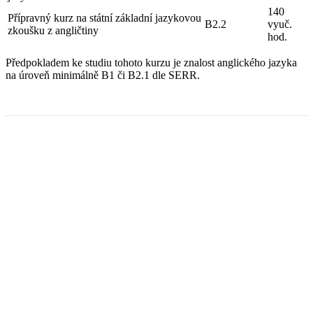
140
Přípravný kurz na státní základní jazykovou
B2.2
vyuč.
zkoušku z angličtiny
hod.
Předpokladem ke studiu tohoto kurzu je znalost anglického jazyka
na úroveň minimálně B1 či B2.1 dle SERR.