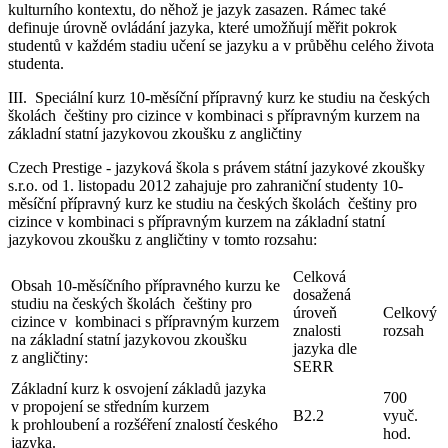
kulturního kontextu, do něhož je jazyk zasazen. Rámec také
definuje úrovně ovládání jazyka, které umožňují měřit pokrok
studentů v každém stadiu učení se jazyku a v průběhu celého života
studenta.
III. Speciální kurz 10-měsíční přípravný kurz ke studiu na českých
školách češtiny pro cizince v kombinaci s přípravným kurzem na
základní statní jazykovou zkoušku z angličtiny
Czech Prestige - jazyková škola s právem státní jazykové zkoušky
s.r.o. od 1. listopadu 2012 zahajuje pro zahraniční studenty 10-
měsíční přípravný kurz ke studiu na českých školách češtiny pro
cizince v kombinaci s přípravným kurzem na základní statní
jazykovou zkoušku z angličtiny v tomto rozsahu:
Celková
Obsah 10-měsíčního přípravného kurzu ke
dosažená
studiu na českých školách češtiny pro
úroveň
Celkový
cizince v kombinaci s přípravným kurzem
znalosti
rozsah
na základní statní jazykovou zkoušku
jazyka dle
z angličtiny
:
SERR
Základní kurz k osvojení základů jazyka
700
v propojení se středním kurzem
B2.2
vyuč.
k prohloubení a rozšéření znalostí českého
hod.
jazyka.