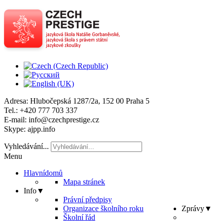
Adresa
: Hlubočepská 1287/2a, 152 00 Praha 5
Tel
.: +420 777 703 337
E-mail
: info@czechprestige.cz
Skype
: ajpp.info
Vyhledávání...
Menu
Hlavní
domů
Mapa stránek
Info
▼
Právní předpisy
Organizace školního roku
Zprávy
▼
Školní řád