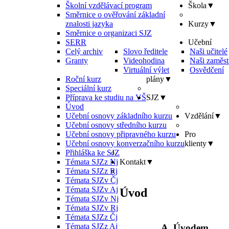
Školní vzdělávací program
Škola
▼
Směrnice o ověřování základní
znalosti jazyka
Kurzy
▼
Směrnice o organizaci SJZ
SERR
Učební
Celý archiv
Slovo ředitele
Naši učitelé
Granty
Videohodina
Naši zaměst
Virtuální výlet
Osvědčení
Roční kurz
plány
▼
Speciální kurz
Příprava ke studiu na VŠ
SJZ
▼
Úvod
Učební osnovy základního kurzu
Vzdělání
▼
Učební osnovy středního kurzu
Učební osnovy připravného kurzu
Pro
Učební osnovy konverzačního kurzu
klienty
▼
Přihláška ke SJZ
Témata SJZz Nj
Kontakt
▼
Témata SJZz Rj
Témata SJZv Čj
Témata SJZv Aj
Úvod
Témata SJZv Nj
Témata SJZv Rj
Témata SJZz Čj
Témata SJZz Aj
A. Úvodem