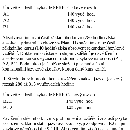
Úroveň znalosti jazyka dle SERR
Celkový rozsah
A1
140 vyuč. hod.
A2
140 vyuč. hod.
B1
140 vyuč. hod.
Absolvováním první části základního kurzu (280 hodin) získá
absolvent
primární jazykové vzdělání
. Ukončením druhé části
základního kurzu (140 hodin) získá absolvent
sekundární jazykové
vzdělání
. Dokladem o získaném stupni vzdělání je osvědčení o
absolvování kurzu s vyznačením stupně jazykové náročnosti (A1,
A2, B1). Podmínkou je úspěšné složení písemné a ústní
komisionální jazykové zkoušky, ktorou daný kurz končí.
II. Střední kurz k prohloubení a rozšéření znalostí jazyka
(celkový
rozsah 280 až 315 vyučovacích hodin):
Úroveň znalosti jazyka dle SERR
Celkový rozsah
B2.1
140 vyuč. hod.
B2.2
140 vyuč. hod.
Završením středního kurzu k prohloubení a rozšéření znalostí jazyka
je složení základní státní jazykové zkoušky, jež odpovídá B2 stupni
jazykové náročnosti dle SERR. Absolvent tím získá
postsekundární