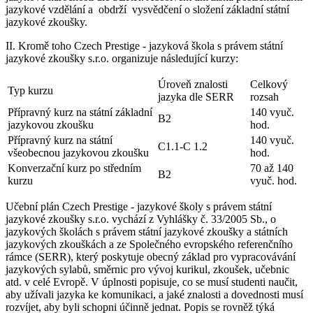
jazykové vzdělání
a obdrží
vysvědčení o složení základní státní
jazykové zkoušky
.
II. Kromě toho Czech Prestige - jazyková škola s právem státní
jazykové zkoušky s.r.o. organizuje následující kurzy
:
Úroveň znalosti
Celkový
Typ kurzu
jazyka dle SERR
rozsah
Přípravný kurz na státní základní
140 vyuč.
B2
jazykovou zkoušku
hod.
Přípravný kurz na státní
140 vyuč.
C1.1-C 1.2
všeobecnou jazykovou zkoušku
hod.
Konverzační kurz po středním
70 až 140
B2
kurzu
vyuč. hod.
Učební plán Czech Prestige - jazykové školy s právem státní
jazykové zkoušky s.r.o. vychází z Vyhlášky č. 33/2005 Sb., o
jazykových školách s právem státní jazykové zkoušky a státních
jazykových zkouškách a ze Společného evropského referenčního
rámce (SERR), který poskytuje obecný základ pro vypracovávání
jazykových sylabů, směrnic pro vývoj kurikul, zkoušek, učebnic
atd. v celé Evropě. V úplnosti popisuje, co se musí studenti naučit,
aby užívali jazyka ke komunikaci, a jaké znalosti a dovednosti musí
rozvíjet, aby byli schopni účinně jednat. Popis se rovněž týká