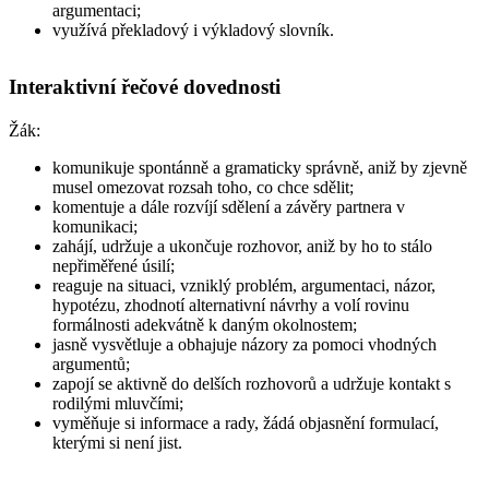
argumentaci;
využívá překladový i výkladový slovník.
Interaktivní řečové dovednosti
Žák
:
komunikuje spontánně a gramaticky správně, aniž by zjevně
musel omezovat rozsah toho, co chce sdělit;
komentuje a dále rozvíjí sdělení a závěry partnera v
komunikaci;
zahájí, udržuje a ukončuje rozhovor, aniž by ho to stálo
nepřiměřené úsilí;
reaguje na situaci, vzniklý problém, argumentaci, názor,
hypotézu, zhodnotí alternativní návrhy a volí rovinu
formálnosti adekvátně k daným okolnostem;
jasně vysvětluje a obhajuje názory za pomoci vhodných
argumentů;
zapojí se aktivně do delších rozhovorů a udržuje kontakt s
rodilými mluvčími;
vyměňuje si informace a rady, žádá objasnění formulací,
kterými si není jist.