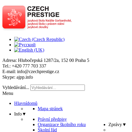
Adresa
: Hlubočepská 1287/2a, 152 00 Praha 5
Tel
.: +420 777 703 337
E-mail
: info@czechprestige.cz
Skype
: ajpp.info
Vyhledávání...
Menu
Hlavní
domů
Mapa stránek
Info
▼
Právní předpisy
Organizace školního roku
Zprávy
▼
Školní řád