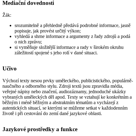
Mediační dovednosti
Žák
:
srozumitelně a přehledně předává podrobné informace, jasně
popisuje, jak provést určitý výkon;
vyhledá a shrne informace a argumenty z řady zdrojů a podá
o nich zprávu;
si vyměňuje složitější informace a rady v širokém okruhu
záležitostí spojené s jeho rolí v dané situaci.
Učivo
Výchozí texty nesou prvky uměleckého, publicistického, populárně-
naučného a odborného stylu. Zdroji textů jsou zpravidla média,
veřejné nápisy nebo značení, audiozáznamy, jednoduché ukázky
vybraných uměleckých děl apod. Texty se vztahují ke konkrétním a
běžným i méně běžným a abstraktním tématům a vycházejí z
autentických situací, se kterými se můžeme setkat v každodenním
životě i při cestování do zemí dané jazykové oblasti.
Jazykové prostředky a funkce