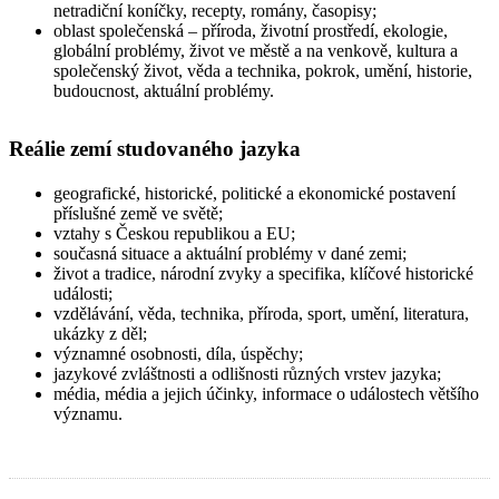
netradiční koníčky, recepty, romány, časopisy;
oblast společenská
– příroda, životní prostředí, ekologie,
globální problémy, život ve městě a na venkově, kultura a
společenský život, věda a technika, pokrok, umění, historie,
budoucnost, aktuální problémy.
Reálie zemí studovaného jazyka
geografické, historické, politické a ekonomické postavení
příslušné země ve světě;
vztahy s Českou republikou a EU;
současná situace a aktuální problémy v dané zemi;
život a tradice, národní zvyky a specifika, klíčové historické
události;
vzdělávání, věda, technika, příroda, sport, umění, literatura,
ukázky z děl;
významné osobnosti, díla, úspěchy;
jazykové zvláštnosti a odlišnosti různých vrstev jazyka;
média, média a jejich účinky, informace o událostech většího
významu.