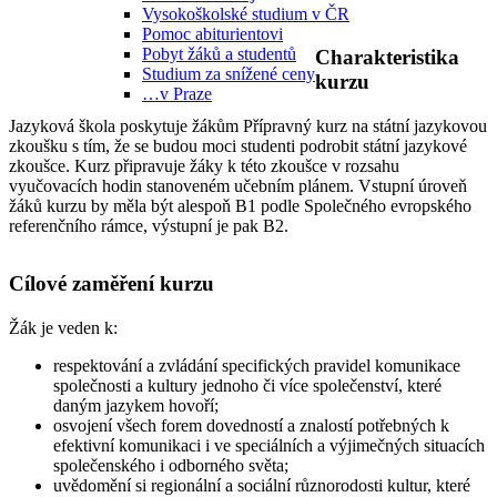
Vysokoškolské studium v ČR
Pomoc abiturientovi
Pobyt žáků a studentů
Charakteristika
Studium za snížené ceny
kurzu
…v Praze
Jazyková škola poskytuje žákům Přípravný kurz na státní jazykovou
zkoušku s tím, že se budou moci studenti podrobit státní jazykové
zkoušce. Kurz připravuje žáky k této zkoušce v rozsahu
vyučovacích hodin stanoveném učebním plánem. Vstupní úroveň
žáků kurzu by měla být alespoň B1 podle Společného evropského
referenčního rámce, výstupní je pak B2.
Cílové zaměření kurzu
Žák je veden k
:
respektování a zvládání specifických pravidel komunikace
společnosti a kultury jednoho či více společenství, které
daným jazykem hovoří;
osvojení všech forem dovedností a znalostí potřebných k
efektivní komunikaci i ve speciálních a výjimečných situacích
společenského i odborného světa;
uvědomění si regionální a sociální různorodosti kultur, které