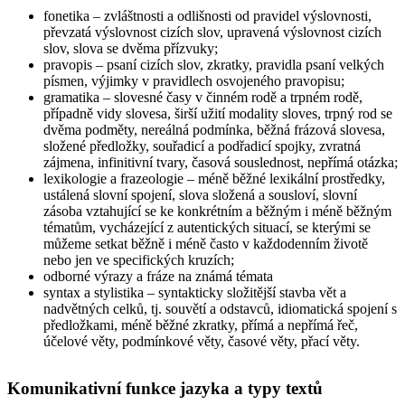
fonetika
– zvláštnosti a odlišnosti od pravidel výslovnosti,
převzatá výslovnost cizích slov, upravená výslovnost cizích
slov, slova se dvěma přízvuky;
pravopis
– psaní cizích slov, zkratky, pravidla psaní velkých
písmen, výjimky v pravidlech osvojeného pravopisu;
gramatika
– slovesné časy v činném rodě a trpném rodě,
případně vidy slovesa, širší užití modality sloves, trpný rod se
dvěma podměty, nereálná podmínka, běžná frázová slovesa,
složené předložky, souřadicí a podřadicí spojky, zvratná
zájmena, infinitivní tvary, časová souslednost, nepřímá otázka;
lexikologie a frazeologie
– méně běžné lexikální prostředky,
ustálená slovní spojení, slova složená a sousloví, slovní
zásoba vztahující se ke konkrétním a běžným i méně běžným
tématům, vycházející z autentických situací, se kterými se
můžeme setkat běžně i méně často v každodenním životě
nebo jen ve specifických kruzích;
odborné výrazy a fráze na známá témata
syntax a stylistika
– syntakticky složitější stavba vět a
nadvětných celků, tj. souvětí a odstavců, idiomatická spojení s
předložkami, méně běžné zkratky, přímá a nepřímá řeč,
účelové věty, podmínkové věty, časové věty, přací věty.
Komunikativní funkce jazyka a typy textů