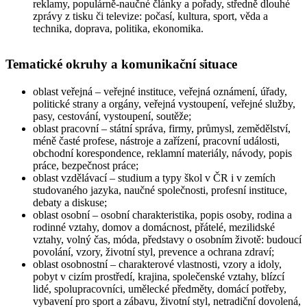
reklamy, populárně-naučné články a pořady, středně dlouhé
zprávy z tisku či televize: počasí, kultura, sport, věda a
technika, doprava, politika, ekonomika.
Tematické okruhy a komunikační situace
oblast veřejná
– veřejné instituce, veřejná oznámení, úřady,
politické strany a orgány, veřejná vystoupení, veřejné služby,
pasy, cestování, vystoupení, soutěže;
oblast pracovní
– státní správa, firmy, průmysl, zemědělství,
méně časté profese, nástroje a zařízení, pracovní události,
obchodní korespondence, reklamní materiály, návody, popis
práce, bezpečnost práce;
oblast vzdělávací
– studium a typy škol v ČR i v zemích
studovaného jazyka, naučné společnosti, profesní instituce,
debaty a diskuse;
oblast osobní
– osobní charakteristika, popis osoby, rodina a
rodinné vztahy, domov a domácnost, přátelé, mezilidské
vztahy, volný čas, móda, představy o osobním životě: budoucí
povolání, vzory, životní styl, prevence a ochrana zdraví;
oblast osobnostní
– charakterové vlastnosti, vzory a idoly,
pobyt v cizím prostředí, krajina, společenské vztahy, blízcí
lidé, spolupracovníci, umělecké předměty, domácí potřeby,
vybavení pro sport a zábavu, životní styl, netradiční dovolená,