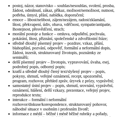
postoj, názor, stanovisko
– souhlas/nesouhlas, svolení, prosba,
žádost, odmítnutí, zákaz, příkaz, možnost/nemožnost, nutnost,
potřeba, úmysl, přání, nabídka, doporučení;
emoce
– libost/nelibost, zájem/nezájem, radost/zklamání,
lítost, překvapení, údiv, obava, vděčnost, sympatie/antipatie,
lhostejnost, přesvědčení, strach;
morální postoje a funkce
– omluva, odpuštění, pochvala,
pokárání, lítost, přiznání, společenské a zdvořilostní fráze;
středně dlouhý písemný projev
– pozdrav, vzkaz, přání,
blahopřání, pozvání, odpověď, formální a neformální dopis,
žádost, inzerát, strukturovaný životopis, poznámky ze
seminářů;
delší písemný projev
– životopis, vypravování, úvaha, esej,
podrobný popis, odborný popis;
kratší a středně dlouhý čtený text/slyšený projev
– popis,
pokyny, shrnutí, veřejné oznámení, recept, upozornění,
program, rozhovor, přehled zpráv, úryvek z prózy, vyprávění;
samostatný ústní projev
– popis, shrnutí, srovnání, vyprávění,
oznámení, hlášení, delší vzkazy, prezentace, veřejný projev,
reprodukce textu;
interakce
– formální i neformální
rozhovor/diskuse/korespondence, strukturovaný pohovor,
náhodné situace v osobním i profesním životě;
informace z médií
– běžné i méně běžné rubriky a pořady,