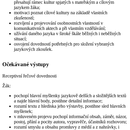
přesahují rámec kultur spjatých s mateřským a cílovým
jazykem žáka;
motivaci poznat cílové kultury na základě vlastních
zkušeností;
rozvíjení a projevování osobnostních vlastností v
komunikativních aktech a při vlastním vzdělávání;
užívání daného jazyka v široké škále běžných i neběžných
situací;
osvojení dovedností potřebných pro složení vybraných
jazykových zkoušek.
Očekávané výstupy
Receptivní řečové dovednosti
Žák
:
pochopí hlavní myšlenky jazykově delších a složitějších textů
a najde hlavní body, postihne detailní informace;
rozumí textu z hlediska jeho výstavby, postihne sled hlavních
myšlenek;
v mluveném projevu pochopí informační obsah, záměr, názor,
postoj, přání a pocity autora, vypravěče, účastníků rozhovoru;
rozumí smyslu a obsahu promluvy z médií a z nahrávky, i