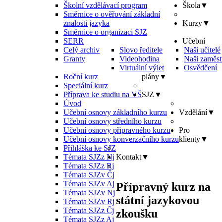
Školní vzdělávací program
Škola
▼
Směrnice o ověřování základní
znalosti jazyka
Kurzy
▼
Směrnice o organizaci SJZ
SERR
Učební
Celý archiv
Slovo ředitele
Naši učitelé
Granty
Videohodina
Naši zaměst
Virtuální výlet
Osvědčení
Roční kurz
plány
▼
Speciální kurz
Příprava ke studiu na VŠ
SJZ
▼
Úvod
Učební osnovy základního kurzu
Vzdělání
▼
Učební osnovy středního kurzu
Učební osnovy připravného kurzu
Pro
Učební osnovy konverzačního kurzu
klienty
▼
Přihláška ke SJZ
Témata SJZz Nj
Kontakt
▼
Témata SJZz Rj
Témata SJZv Čj
Témata SJZv Aj
Přípravný kurz na
Témata SJZv Nj
státní jazykovou
Témata SJZv Rj
Témata SJZz Čj
zkoušku
Témata SJZz Aj