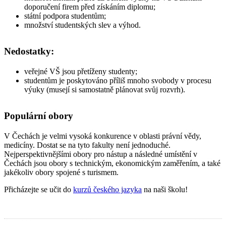
doporučení firem před získáním diplomu;
státní podpora studentům;
množství studentských slev a výhod.
Nedostatky:
veřejné VŠ jsou přetíženy studenty;
studentům je poskytováno příliš mnoho svobody v procesu
výuky (musejí si samostatně plánovat svůj rozvrh).
Populární obory
V Čechách je velmi vysoká konkurence v oblasti právní vědy,
medicíny. Dostat se na tyto fakulty není jednoduché.
Nejperspektivnějšími obory pro nástup a následné umístění v
Čechách jsou obory s technickým, ekonomickým zaměřením, a také
jakékoliv obory spojené s turismem.
Přicházejte se učit do
kurzů českého jazyka
na naši školu!