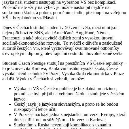
jazyka naši studenti nastupují na vybranou VŠ bez komplikací.
Přičemž máte vždy na výběr: je možné nastoupit nejdřív na
soukromou školu, a potom, po ročním studiu, přestoupit na veřejnou
VŠ k bezplatnému vzdělávání.
Dnes v Čechách studují studenti z 50 zemí světa, mezi nimi jsou
nejen příchozí ze SNS, ale i Američané, Angličané, Němci,
Francouzi, a také představitelé dalších zemí s vysokou úrovní
sociálně-ekonomického rozvoje. To svědčí o důvěře a zasloužené
autoritě českých VŠ, které vychovávají kvalifikované odborníky
s evropskými diplomy, otevírajícími cestu do libovolné země světa.
Studenti Czech Prestige studují na prestižních VŠ České republiky –
to je Univerzita Karlova, Bankovní institut vysoká škola, České
vysoké učení technické v Praze, Vysoká škola ekonomická v Praze
a další. Výuku v Čechách si vybrali, protože:
Výuka na VŠ v České republice je bezplatná pro cizince,
pokud jste byli přijati na veřejnou školu a studujete v českém
jazyce;
Český jazyk je jazykem slovanským, a proto se ho budou
ruskojazyční lehce učit;
V Praze se nachází jedna z nejstarších univerzit Evropy, která
dnes patří k nejprestižnějším – Univerzita Karlova;
Studentům z Ruska nevznikají komplikace s uznáním