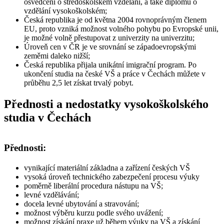
osvědčení o středoškolském vzdělání, a také diplomu o
vzdělání vysokoškolském;
Česká republika je od května 2004 rovnoprávným členem
EU, proto vzniká možnost volného pohybu po Evropské unii,
je možné volně přestupovat z univerzity na univerzitu;
Úroveň cen v ČR je ve srovnání se západoevropskými
zeměmi daleko nižší;
Česká republika přijala unikátní imigrační program. Po
ukončení studia na české VŠ a práce v Čechách můžete v
průběhu 2,5 let získat trvalý pobyt.
Přednosti a nedostatky vysokoškolského
studia v Čechách
Přednosti:
vynikající materiální základna a zařízení českých VŠ
vysoká úroveň technického zabezpečení procesu výuky
poměrně liberální procedura nástupu na VŠ;
levné vzdělávání;
docela levné ubytování a stravování;
možnost výběru kurzu podle svého uvážení;
možnost získání praxe už během výuky na VŠ a získání