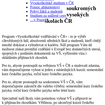
Vysokoškolské studium v ČR
Pomoc abiturientovi
soukromých
Pobyt žáků a studentů
vysokých
Studium za snížené ceny
…v Praze
školách ČR
Program «
Vysokoškolské vzdělávání v ČR
» - to je výběr
cílevědomých lidí, absolventů středních škol a studentů, kteří chtějí
mnohé dokázat a vybudovat si kariéru. Náš program Vám dá
možnost získat prestižní vzdělání v Evropě bez dodatečných stresů,
spojených s podáním dokumentů na VŠ, vyřízením víza i
skládáním přijímacích zkoušek.
Pro to, abyste postoupili na veřejnou VŠ v ČR a studovali zdarma,
vám doporučujeme vybrat si jeden z následujících kurzů: semestrální
kurz českého jazyka, roční kurz českého jazyka.
Pro to, abyste postoupili na soukromou VŠ v ČR, vám
doporučujeme zakončit dle vašeho výběru: semestrální kurz českého
jazyka, roční kurz českého jazyka nebo letní kurz.
Specialisté naší školy vám pomohou vybrat VŠ a připravit se
k přijímacím zkouškám. Většinou, po ukončení kurzů českého