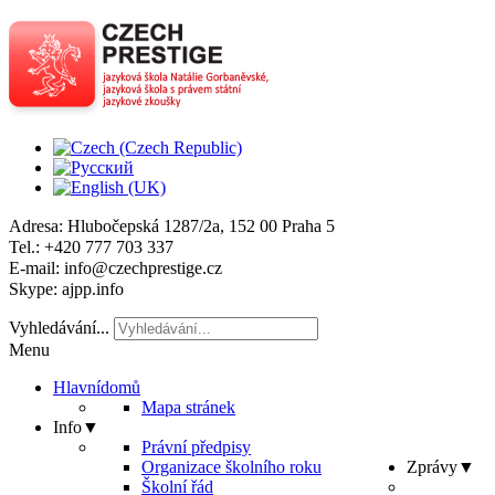
Adresa
: Hlubočepská 1287/2a, 152 00 Praha 5
Tel
.: +420 777 703 337
E-mail
: info@czechprestige.cz
Skype
: ajpp.info
Vyhledávání...
Menu
Hlavní
domů
Mapa stránek
Info
▼
Právní předpisy
Organizace školního roku
Zprávy
▼
Školní řád