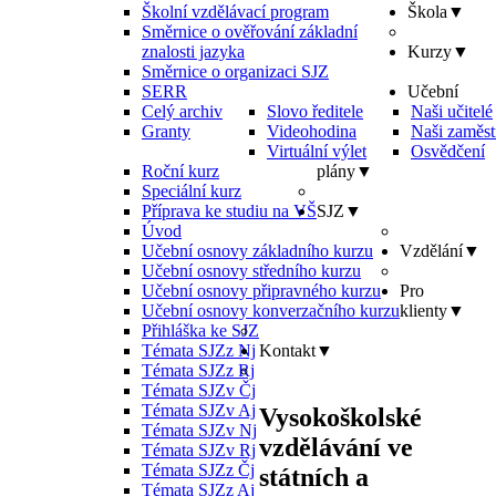
Školní vzdělávací program
Škola
▼
Směrnice o ověřování základní
znalosti jazyka
Kurzy
▼
Směrnice o organizaci SJZ
SERR
Učební
Celý archiv
Slovo ředitele
Naši učitelé
Granty
Videohodina
Naši zaměst
Virtuální výlet
Osvědčení
Roční kurz
plány
▼
Speciální kurz
Příprava ke studiu na VŠ
SJZ
▼
Úvod
Učební osnovy základního kurzu
Vzdělání
▼
Učební osnovy středního kurzu
Učební osnovy připravného kurzu
Pro
Učební osnovy konverzačního kurzu
klienty
▼
Přihláška ke SJZ
Témata SJZz Nj
Kontakt
▼
Témata SJZz Rj
Témata SJZv Čj
Témata SJZv Aj
Vysokoškolské
Témata SJZv Nj
vzdělávání ve
Témata SJZv Rj
Témata SJZz Čj
státních a
Témata SJZz Aj