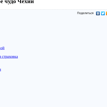
е чудо Чехии
Поделиться
вой
 страховка
я