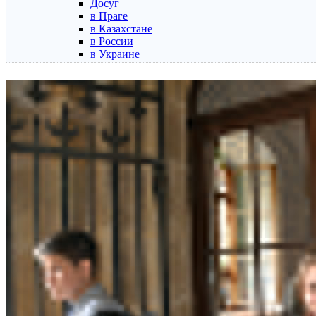
Досуг
в Праге
в Казахстане
в России
в Украине