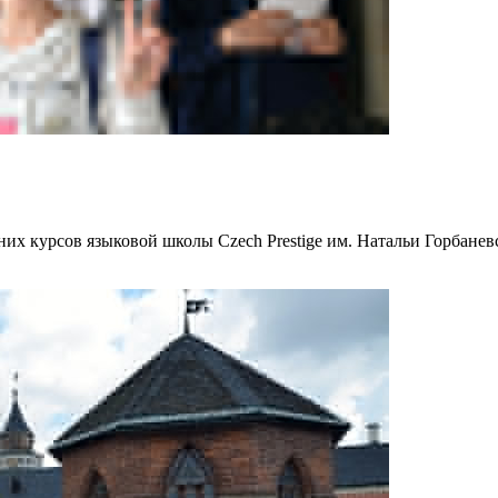
них курсов языковой школы Czech Prestige
им. Натальи Горбаневс