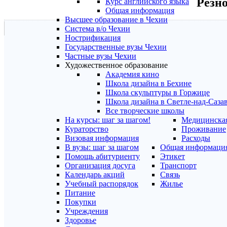
Резно
Курс английского языка
Общая информация
Высшее образование в Чехии
Система в/о Чехии
Нострификация
Государственные вузы Чехии
Частные вузы Чехии
Художественное образование
Академия кино
Школа дизайна в Бехине
Школа скульптуры в Горжице
Школа дизайна в Светле-над-Саза
Все творческие школы
На курсы: шаг за шагом!
Медицинская
Кураторство
Проживание
Визовая информация
Расходы
В вузы: шаг за шагом
Общая информаци
Помощь абитуриенту
Этикет
Организация досуга
Транспорт
Календарь акций
Связь
Учебный распорядок
Жилье
Питание
Покупки
Учреждения
Здоровье