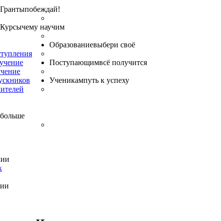
Гранты
побеждай!
Курсы
чему научим
Образование
выбери своё
ступления
бучение
Поступающим
всё получится
учение
ускников
Ученикам
путь к успеху
вителей
 больше
хии
к
хии