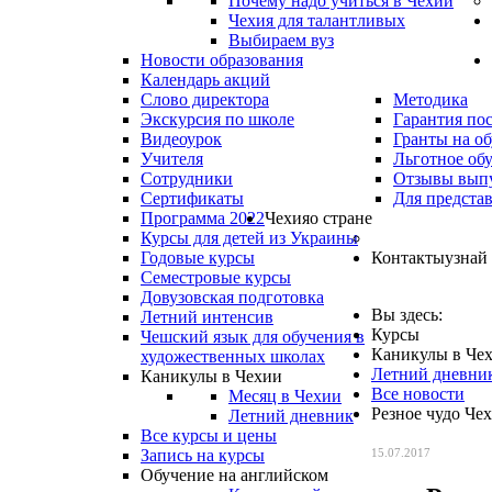
Почему надо учиться в Чехии
Чехия для талантливых
Выбираем вуз
Новости образования
Календарь акций
Слово директора
Методика
Экскурсия по школе
Гарантия по
Видеоурок
Гранты на о
Учителя
Льготное об
Сотрудники
Отзывы вып
Сертификаты
Для предста
Программа 2022
Чехия
о стране
Курсы для детей из Украины
Годовые курсы
Контакты
узнай
Семестровые курсы
Довузовская подготовка
Вы здесь:
Летний интенсив
Курсы
Чешский язык для обучения в
Каникулы в Че
художественных школах
Летний дневни
Каникулы в Чехии
Все новости
Месяц в Чехии
Резное чудо Че
Летний дневник
Все курсы и цены
Запись на курсы
15.07.2017
Обучение на английском