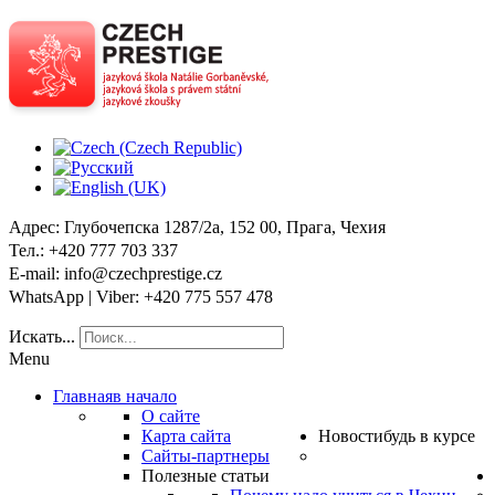
Адрес
: Глубочепска 1287/2a, 152 00, Прага, Чехия
Тел
.: +420 777 703 337
E-mail
: info@czechprestige.cz
WhatsApp | Viber
: +420 775 557 478
Искать...
Menu
Главная
в начало
О сайте
Карта сайта
Новости
будь в курсе
Сайты-партнеры
Полезные статьи