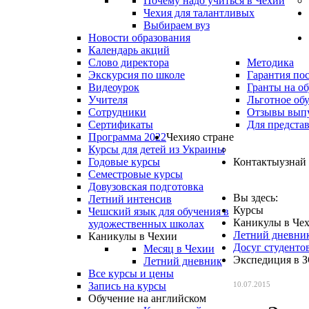
Почему надо учиться в Чехии
Чехия для талантливых
Выбираем вуз
Новости образования
Календарь акций
Слово директора
Методика
Экскурсия по школе
Гарантия по
Видеоурок
Гранты на о
Учителя
Льготное об
Сотрудники
Отзывы вып
Сертификаты
Для предста
Программа 2022
Чехия
о стране
Курсы для детей из Украины
Годовые курсы
Контакты
узнай
Семестровые курсы
Довузовская подготовка
Вы здесь:
Летний интенсив
Курсы
Чешский язык для обучения в
Каникулы в Че
художественных школах
Летний дневни
Каникулы в Чехии
Досуг студенто
Месяц в Чехии
Экспедиция в 
Летний дневник
Все курсы и цены
Запись на курсы
10.07.2015
Обучение на английском