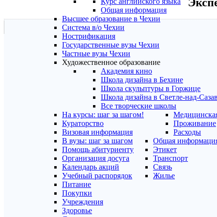
Эксп
Курс английского языка
Общая информация
Высшее образование в Чехии
Система в/о Чехии
Нострификация
Государственные вузы Чехии
Частные вузы Чехии
Художественное образование
Академия кино
Школа дизайна в Бехине
Школа скульптуры в Горжице
Школа дизайна в Светле-над-Саза
Все творческие школы
На курсы: шаг за шагом!
Медицинская
Кураторство
Проживание
Визовая информация
Расходы
В вузы: шаг за шагом
Общая информаци
Помощь абитуриенту
Этикет
Организация досуга
Транспорт
Календарь акций
Связь
Учебный распорядок
Жилье
Питание
Покупки
Учреждения
Здоровье