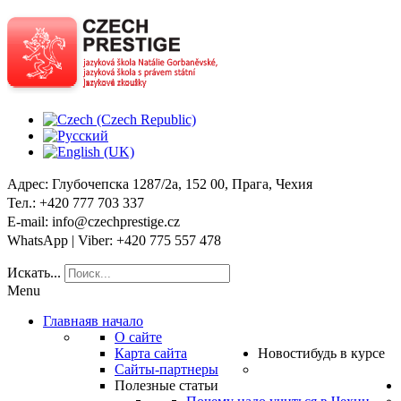
Адрес
: Глубочепска 1287/2a, 152 00, Прага, Чехия
Тел
.: +420 777 703 337
E-mail
: info@czechprestige.cz
WhatsApp | Viber
: +420 775 557 478
Искать...
Menu
Главная
в начало
О сайте
Карта сайта
Новости
будь в курсе
Сайты-партнеры
Полезные статьи