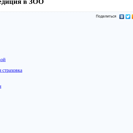
едиция в ЗОО
Поделиться
вой
 страховка
я