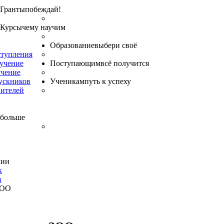
Гранты
побеждай!
Курсы
чему научим
Образование
выбери своё
ступления
бучение
Поступающим
всё получится
учение
ускников
Ученикам
путь к успеху
вителей
 больше
хии
к
в
ЗОО