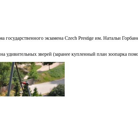
а государственного экзамена Czech Prestige им. Натальи Горба
а удивительных зверей (заранее купленный план зоопарка помог