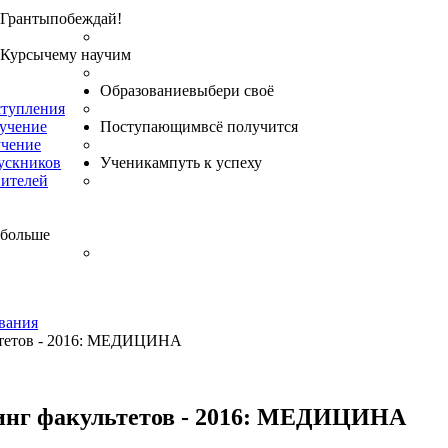
Гранты
побеждай!
Курсы
чему научим
Образование
выбери своё
ступления
бучение
Поступающим
всё получится
учение
ускников
Ученикам
путь к успеху
вителей
 больше
вания
ьтетов - 2016: МЕДИЦИНА
инг факультетов - 2016: МЕДИЦИНА