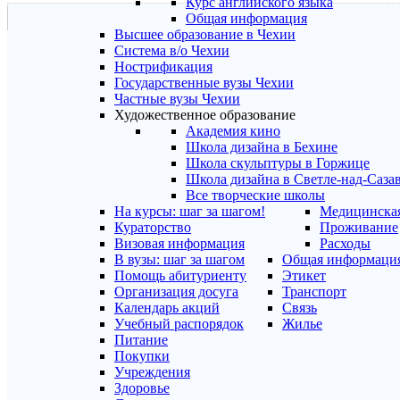
Курс английского языка
Общая информация
Высшее образование в Чехии
Система в/о Чехии
Нострификация
Государственные вузы Чехии
Частные вузы Чехии
Художественное образование
Академия кино
Школа дизайна в Бехине
Школа скульптуры в Горжице
Школа дизайна в Светле-над-Саза
Все творческие школы
На курсы: шаг за шагом!
Медицинская
Кураторство
Проживание
Визовая информация
Расходы
В вузы: шаг за шагом
Общая информаци
Помощь абитуриенту
Этикет
Организация досуга
Транспорт
Календарь акций
Связь
Учебный распорядок
Жилье
Питание
Покупки
Учреждения
Здоровье