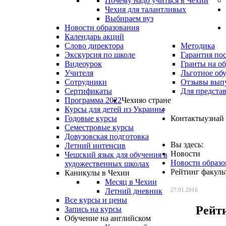
Почему надо учиться в Чехии
Чехия для талантливых
Выбираем вуз
Новости образования
Календарь акций
Слово директора
Методика
Экскурсия по школе
Гарантия по
Видеоурок
Гранты на о
Учителя
Льготное об
Сотрудники
Отзывы вып
Сертификаты
Для предста
Программа 2022
Чехия
о стране
Курсы для детей из Украины
Годовые курсы
Контакты
узнай
Семестровые курсы
Довузовская подготовка
Вы здесь:
Летний интенсив
Новости
Чешский язык для обучения в
Новости образо
художественных школах
Рейтинг факул
Каникулы в Чехии
Месяц в Чехии
Летний дневник
27.01.2016
Все курсы и цены
Рейт
Запись на курсы
Обучение на английском