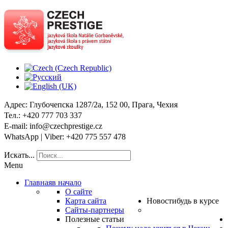
Адрес
: Глубочепска 1287/2a, 152 00, Прага, Чехия
Тел
.: +420 777 703 337
E-mail
: info@czechprestige.cz
WhatsApp | Viber
: +420 775 557 478
Искать...
Menu
Главная
в начало
О сайте
Карта сайта
Новости
будь в курсе
Сайты-партнеры
Полезные статьи