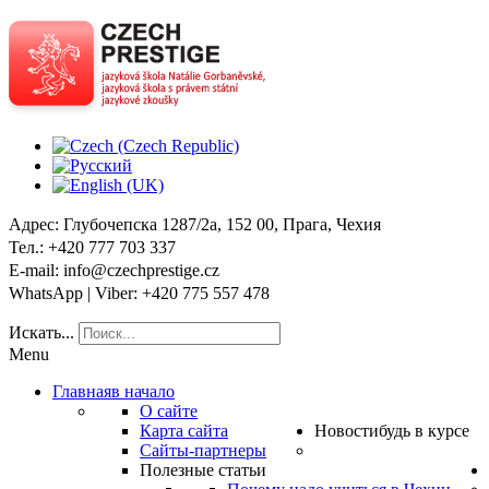
Адрес
: Глубочепска 1287/2a, 152 00, Прага, Чехия
Тел
.: +420 777 703 337
E-mail
: info@czechprestige.cz
WhatsApp | Viber
: +420 775 557 478
Искать...
Menu
Главная
в начало
О сайте
Карта сайта
Новости
будь в курсе
Сайты-партнеры
Полезные статьи