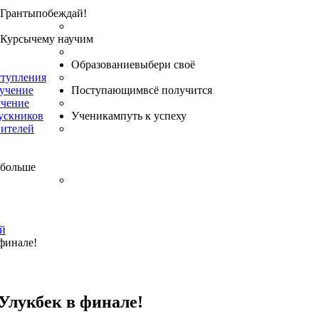
Гранты
побеждай!
Курсы
чему научим
Образование
выбери своё
ступления
бучение
Поступающим
всё получится
учение
ускников
Ученикам
путь к успеху
вителей
 больше
ий
финале!
Улукбек в финале!