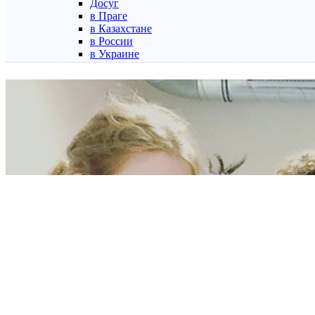
Досуг
в Праге
в Казахстане
в России
в Украине