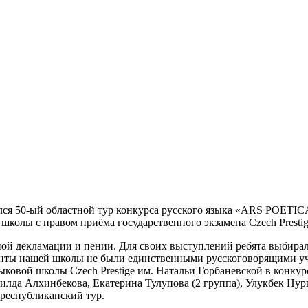
оялся 50-ый областной тур конкурса русского языка «ARS POETI
 школы с правом приёма государственного экзамена Czech Prestig
ой декламации и пении. Для своих выступлений ребята выбирали
енты нашей школы не были единственными русскоговорящими уч
ыковой школы Czech Prestige им. Натальи Горбаневской в конкур
илда Алхинбекова, Екатерина Тулупова (2 группа), Улукбек Нург
 республиканский тур.