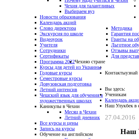
Почему надо учиться в Чехии
Чехия для талантливых
Выбираем вуз
Новости образования
Календарь акций
Слово директора
Методика
Экскурсия по школе
Гарантия по
Видеоурок
Гранты на о
Учителя
Льготное об
Сотрудники
Отзывы вып
Сертификаты
Для предста
Программа 2022
Чехия
о стране
Курсы для детей из Украины
Годовые курсы
Контакты
узнай
Семестровые курсы
Довузовская подготовка
Вы здесь:
Летний интенсив
Ученикам
Чешский язык для обучения в
Календарь акц
художественных школах
Наш Улукбек в 
Каникулы в Чехии
Месяц в Чехии
27.04.2016
Летний дневник
Все курсы и цены
Запись на курсы
Наш 
Обучение на английском