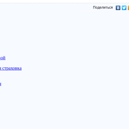
Поделиться
вой
 страховка
я