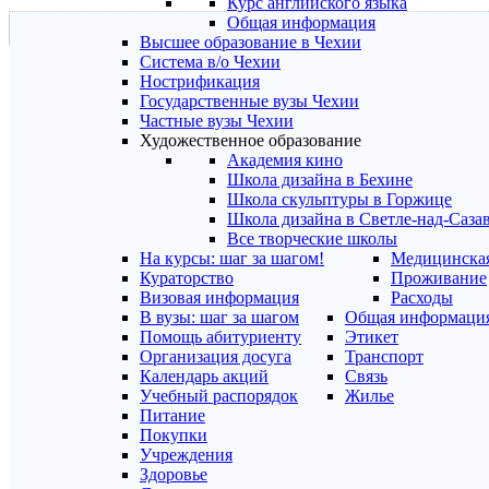
Курс английского языка
Общая информация
Высшее образование в Чехии
Система в/о Чехии
Нострификация
Государственные вузы Чехии
Частные вузы Чехии
Художественное образование
Академия кино
Школа дизайна в Бехине
Школа скульптуры в Горжице
Школа дизайна в Светле-над-Саза
Все творческие школы
На курсы: шаг за шагом!
Медицинская
Кураторство
Проживание
Визовая информация
Расходы
В вузы: шаг за шагом
Общая информаци
Помощь абитуриенту
Этикет
Организация досуга
Транспорт
Календарь акций
Связь
Учебный распорядок
Жилье
Питание
Покупки
Учреждения
Здоровье