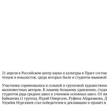
21 апреля в Российском центр науки и культуры в Праге сост
чтецов и вокалистов, среди которых были и студенты языковой
Участники соревновались в сольной и групповой художественн
малоизвестных авторов. К нашему большому удивлению, студ
студентов ряда средних школ и учеников основных школ. От яз
Байканова (1 группа), Нурай Омиргали, Руфина Абдразакова, Д
Улукбек Нургазиев стал победителем в декламации и прошёл в