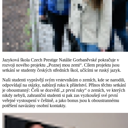
Jazyková škola Czech Prestige Natálie Gorbaněvské
pokračuje v
rozvoji nového projektu „Poznej mou zemi“. Cílem projektu jsou
setkání se studenty českých středních škol, učícími se ruský jazyk.
Naši studenti vyprávějí svým vrstevníkům o zemích, kde se narodili,
odpovídají na otázky, nabízejí ruku k přátelství. Přínos těchto setkání
je oboustranný: Češi se dozvědí „z první ruky“ o zemích, ve kterých
nikdy nebyli, zahraniční studenti si pak zas vyzkoušejí své první
veřejné vystoupení v češtině, a jako bonus jsou k oboustrannému
potěšení navázány osobní kontakty.