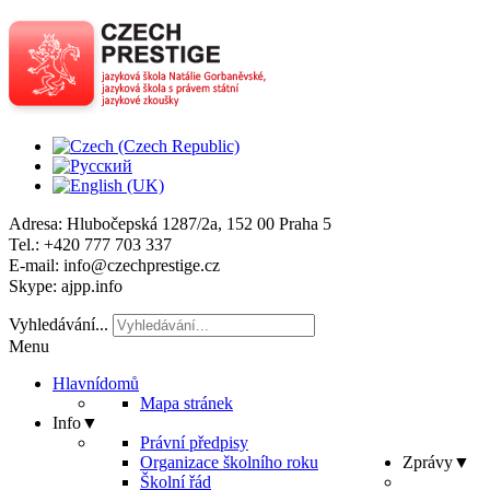
Adresa
: Hlubočepská 1287/2a, 152 00 Praha 5
Tel
.: +420 777 703 337
E-mail
: info@czechprestige.cz
Skype
: ajpp.info
Vyhledávání...
Menu
Hlavní
domů
Mapa stránek
Info
▼
Právní předpisy
Organizace školního roku
Zprávy
▼
Školní řád