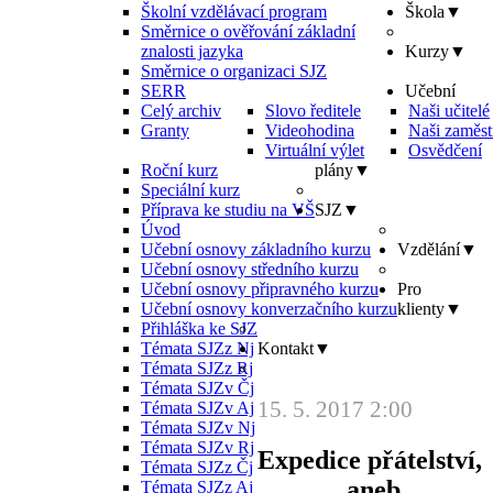
Školní vzdělávací program
Škola
▼
Směrnice o ověřování základní
znalosti jazyka
Kurzy
▼
Směrnice o organizaci SJZ
SERR
Učební
Celý archiv
Slovo ředitele
Naši učitelé
Granty
Videohodina
Naši zaměst
Virtuální výlet
Osvědčení
Roční kurz
plány
▼
Speciální kurz
Příprava ke studiu na VŠ
SJZ
▼
Úvod
Učební osnovy základního kurzu
Vzdělání
▼
Učební osnovy středního kurzu
Učební osnovy připravného kurzu
Pro
Učební osnovy konverzačního kurzu
klienty
▼
Přihláška ke SJZ
Témata SJZz Nj
Kontakt
▼
Témata SJZz Rj
Témata SJZv Čj
15. 5. 2017 2:00
Témata SJZv Aj
Témata SJZv Nj
Témata SJZv Rj
Expedice přátelství,
Témata SJZz Čj
aneb
Témata SJZz Aj