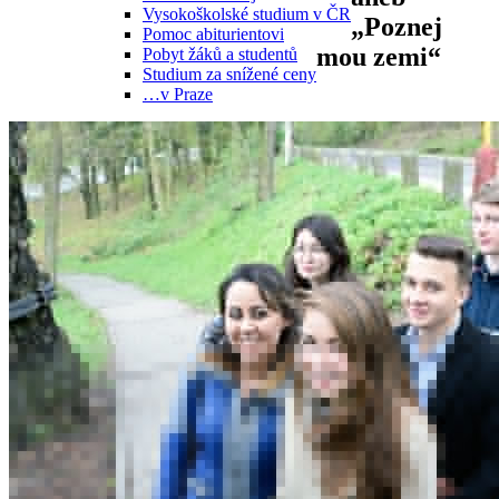
Vysokoškolské studium v ČR
„Poznej
Pomoc abiturientovi
mou zemi“
Pobyt žáků a studentů
Studium za snížené ceny
…v Praze