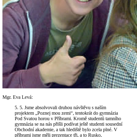
Mgr. Eva Levá
:
5. 5. Jsme absolvovali druhou návštěvu s naším
projektem „Poznej mou zemi“, tentokrát do gymnázia
Pod Svatou horou v Příbrami. Kromě studentů tamního
gymnázia se na nás přišli podívat ještě studenti sousední
Obchodní akademie, a tak hlediště bylo zcela plné. V
příbrami jsme měli prezentace tři, a to Rusko,