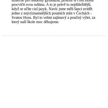
užitečné pro studenty gymnázia, protože si i oni mohli
procvičit svou ruštinu. A to je právě to nejdůležitější,
když se učíte cizí jazyk. Navíc jsme měli šanci uvidět
jedno z nejvýznamnějších poutních míst v Čechách -
Svatou Horu. Byl to velmi zajímavý a poučný výlet, za
který naší škole moc děkujeme.