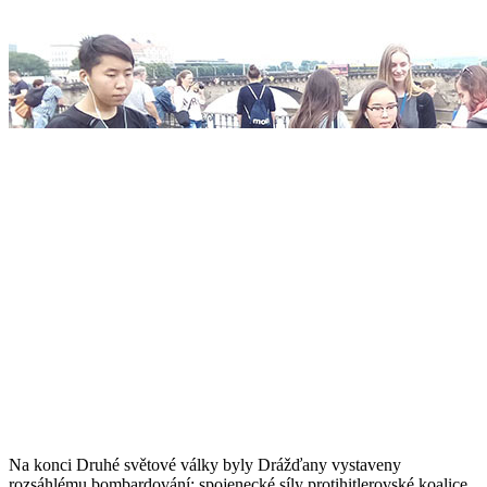
Na konci Druhé světové války byly Drážďany vystaveny
rozsáhlému bombardování: spojenecké síly protihitlerovské koalice