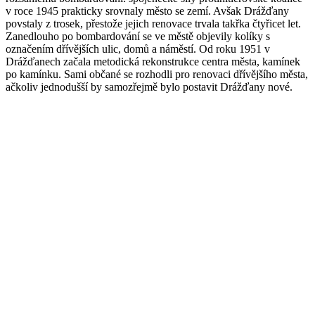
v roce 1945 prakticky srovnaly město se zemí. Avšak Drážďany
povstaly z trosek, přestože jejich renovace trvala takřka čtyřicet let.
Zanedlouho po bombardování se ve městě objevily kolíky s
označením dřívějších ulic, domů a náměstí. Od roku 1951 v
Drážďanech začala metodická rekonstrukce centra města, kamínek
po kamínku. Sami občané se rozhodli pro renovaci dřívějšího města,
ačkoliv jednodušší by samozřejmě bylo postavit Drážďany nové.