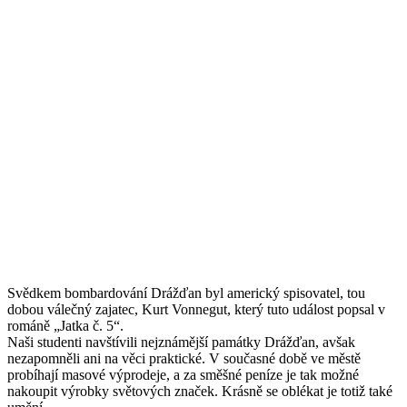
Svědkem bombardování Drážďan byl americký spisovatel, tou
dobou válečný zajatec, Kurt Vonnegut, který tuto událost popsal v
románě „Jatka č. 5“.
Naši studenti navštívili nejznámější památky Drážďan, avšak
nezapomněli ani na věci praktické. V současné době ve městě
probíhají masové výprodeje, a za směšné peníze je tak možné
nakoupit výrobky světových značek. Krásně se oblékat je totiž také