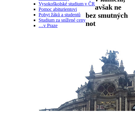
Vysokoškolské studium v ČR
avšak ne
Pomoc abiturientovi
bez smutných
Pobyt žáků a studentů
Studium za snížené ceny
not
…v Praze