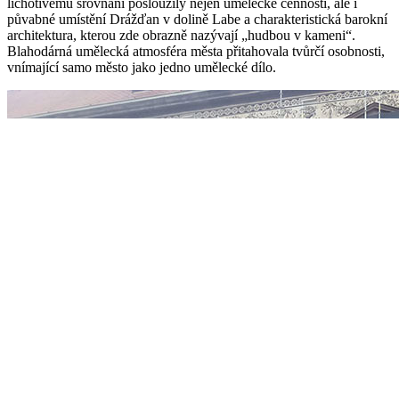
lichotivému srovnání posloužily nejen umělecké cennosti, ale i
půvabné umístění Drážďan v dolině Labe a charakteristická barokní
architektura, kterou zde obrazně nazývají „hudbou v kameni“.
Blahodárná umělecká atmosféra města přitahovala tvůrčí osobnosti,
vnímající samo město jako jedno umělecké dílo.