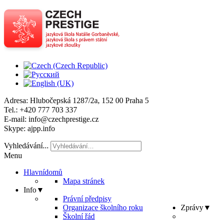
Adresa
: Hlubočepská 1287/2a, 152 00 Praha 5
Tel
.: +420 777 703 337
E-mail
: info@czechprestige.cz
Skype
: ajpp.info
Vyhledávání...
Menu
Hlavní
domů
Mapa stránek
Info
▼
Právní předpisy
Organizace školního roku
Zprávy
▼
Školní řád