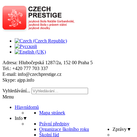
Adresa
: Hlubočepská 1287/2a, 152 00 Praha 5
Tel
.: +420 777 703 337
E-mail
: info@czechprestige.cz
Skype
: ajpp.info
Vyhledávání...
Menu
Hlavní
domů
Mapa stránek
Info
▼
Právní předpisy
Organizace školního roku
Zprávy
▼
Školní řád