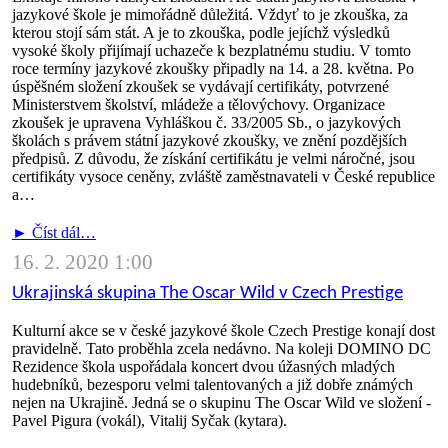
jazykové škole je mimořádně důležitá. Vždyť to je zkouška, za
kterou stojí sám stát. A je to zkouška, podle jejíchž výsledků
vysoké školy přijímají uchazeče k bezplatnému studiu. V tomto
roce termíny jazykové zkoušky připadly na 14. a 28. května. Po
úspěšném složení zkoušek se vydávají certifikáty, potvrzené
Ministerstvem školství, mládeže a tělovýchovy. Organizace
zkoušek je upravena Vyhláškou č. 33/2005 Sb., o jazykových
školách s právem státní jazykové zkoušky, ve znění pozdějších
předpisů. Z důvodu, že získání certifikátu je velmi náročné, jsou
certifikáty vysoce ceněny, zvláště zaměstnavateli v České republice
a…
► Číst dál…
16. 2. 2020 1:00
Ukrajinská skupina The Oscar Wild v Czech Prestige
Kulturní akce se v české jazykové škole Czech Prestige konají dost
pravidelně. Tato proběhla zcela nedávno. Na koleji DOMINO DC
Rezidence škola uspořádala koncert dvou úžasných mladých
hudebníků, bezesporu velmi talentovaných a již dobře známých
nejen na Ukrajině. Jedná se o skupinu The Oscar Wild ve složení -
Pavel Pigura (vokál), Vitalij Syčak (kytara).