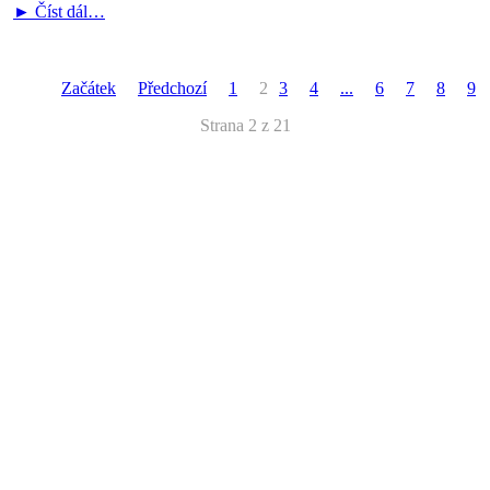
► Číst dál…
Začátek
Předchozí
1
2
3
4
...
6
7
8
9
Strana 2 z 21