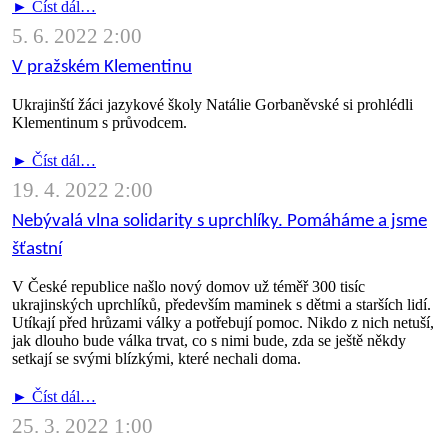
► Číst dál…
5. 6. 2022 2:00
V pražském Klementinu
Ukrajinští žáci jazykové školy Natálie Gorbaněvské si prohlédli
Klementinum s průvodcem.
► Číst dál…
19. 4. 2022 2:00
Nebývalá vlna solidarity s uprchlíky. Pomáháme a jsme
šťastní
V České republice našlo nový domov už téměř 300 tisíc
ukrajinských uprchlíků, především maminek s dětmi a starších lidí.
Utíkají před hrůzami války a potřebují pomoc. Nikdo z nich netuší,
jak dlouho bude válka trvat, co s nimi bude, zda se ještě někdy
setkají se svými blízkými, které nechali doma.
► Číst dál…
25. 3. 2022 1:00