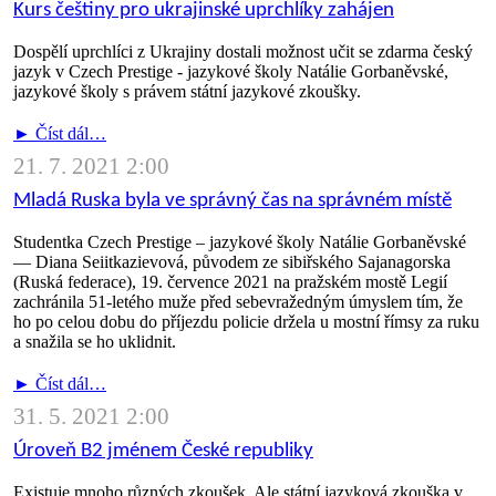
Kurs češtiny pro ukrajinské uprchlíky zahájen
Dospělí uprchlíci z Ukrajiny dostali možnost učit se zdarma český
jazyk v Czech Prestige - jazykové školy Natálie Gorbaněvské,
jazykové školy s právem státní jazykové zkoušky.
► Číst dál…
21. 7. 2021 2:00
Mladá Ruska byla ve správný čas na správném místě
Studentka Czech Prestige – jazykové školy Natálie Gorbaněvské
— Diana Seiitkazievová, původem ze sibiřského Sajanagorska
(Ruská federace), 19. července 2021 na pražském mostě Legií
zachránila 51-letého muže před sebevražedným úmyslem tím, že
ho po celou dobu do příjezdu policie držela u mostní římsy za ruku
a snažila se ho uklidnit.
► Číst dál…
31. 5. 2021 2:00
Úroveň B2 jménem České republiky
Existuje mnoho různých zkoušek. Ale státní jazyková zkouška v