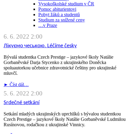
Vysokoškolské studium v ČR
Pomoc abiturientovi
Pobyt žáků a studentů
Studium za snížené ceny
…v Praze
6. 6. 2022 2:00
Лікуємо чеською. Léčíme česky
Bývalá studentka Czech Prestige – jazykové školy Natálie
Gorbaněvské Darja Stycenko z ukrajinského Doněcka
spoluautorkou učebnice zdravotnické češtiny pro ukrajinské
mluvčí.
► Číst dál…
5. 6. 2022 2:00
Srdečné setkání
Setkání mladých ukrajinských uprchlíků s bývalou studentkou
Czech Prestige – jazykové školy Natálie Gorbaněvské Ludmilou
Rusínovou, rodačkou z ukrajinské Vinnicy.