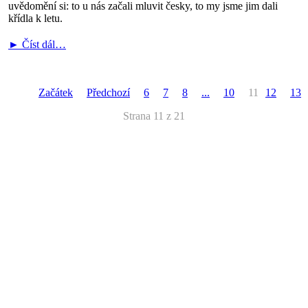
uvědomění si: to u nás začali mluvit česky, to my jsme jim dali
křídla k letu.
► Číst dál…
Začátek
Předchozí
6
7
8
...
10
11
12
13
Strana 11 z 21