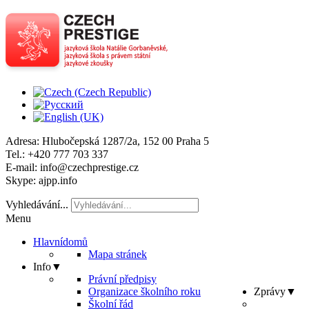
Adresa
: Hlubočepská 1287/2a, 152 00 Praha 5
Tel
.: +420 777 703 337
E-mail
: info@czechprestige.cz
Skype
: ajpp.info
Vyhledávání...
Menu
Hlavní
domů
Mapa stránek
Info
▼
Právní předpisy
Organizace školního roku
Zprávy
▼
Školní řád