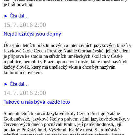
je hrát bowling.
► Číst dál…
15. 7. 2016 2:00
Nejdůležitější jsou dojmy
Účastníci letních prázdninových a intenzivních jazykových kurzů v
Jazykové škole Czech Prestige Natálie Gorbaněvské, jejichž cílem
je příprava ke studiu na středních uměleckých školách v České
republice, nemohli v Praze opomenout místo, které musí navštívit
každý člověk, který má umělecký vkus a chce být nazýván
kulturním člověkem.
► Číst dál…
14. 7. 2016 2:00
Takové u nás bývá každé léto
Studenti letních kurzů Jazykové školy Czech Prestige Natálie
Gorbaněvské, jazykové školy s právem státní jazykové zkoušky, v
červencových dnech poznávali Prahu, její pamětihodnosti, její
poklady: Pražský hrad, Vyšehrad, Karlův most, Staroměstské