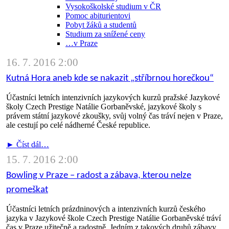
Vysokoškolské studium v ČR
Pomoc abiturientovi
Pobyt žáků a studentů
Studium za snížené ceny
…v Praze
16. 7. 2016 2:00
Kutná Hora aneb kde se nakazit „stříbrnou horečkou“
Účastníci letních intenzivních jazykových kurzů pražské Jazykové
školy Czech Prestige Natálie Gorbaněvské, jazykové školy s
právem státní jazykové zkoušky, svůj volný čas tráví nejen v Praze,
ale cestují po celé nádherné České republice.
► Číst dál…
15. 7. 2016 2:00
Bowling v Praze – radost a zábava, kterou nelze
promeškat
Účastníci letních prázdninových a intenzivních kurzů českého
jazyka v Jazykové škole Czech Prestige Natálie Gorbaněvské tráví
čas v Praze užitečně a radostně. Jedním z takových druhů zábavy