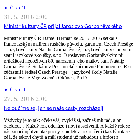
► Číst dál…
31. 5. 2016 2:00
Ministr kultury ČR přijal Jaroslava Gorbaněvského
Ministr kultury ČR Daniel Herman se 26. 5. 2016 setkal s
francouzským malířem ruského původu, garantem Czech Prestige
– jazykové školy Natálie Gorbaněvské, jazykové školy s právem
státní jazykové zkoušky, s.r.o. Jaroslavem Gorbaněvským při
příležitosti nedožitých 80. narozenin jeho matky, paní Natálie
Gorbaněvské. Setkání v Poslanecké sněmovně Parlamentu ČR se
zúčastnil i ředitel Czech Prestige – jazykové školy Natálie
Gorbaněvské Mgr. Zdeněk Okůnek, Ph.D.
► Číst dál…
27. 5. 2016 2:00
Neloučíme se, jen se naše cesty rozcházejí
Vždycky je to tak: očekáváš, zvykáš si, začneš mít rád, a oni
odejdou… Každý rok odcházejí noví absolventi. A každý rok se
nás zmocňují dvojaké pocity: smutek z rozloučení (každý rok se
zdá, že takoví chytří a milí studenti už nebudou) a hrdost z