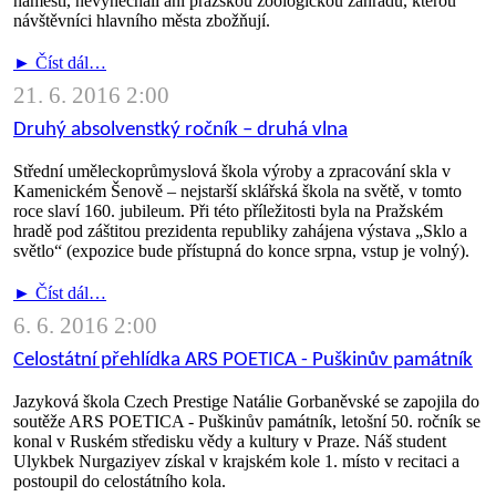
náměstí, nevynechali ani pražskou zoologickou zahradu, kterou
návštěvníci hlavního města zbožňují.
► Číst dál…
21. 6. 2016 2:00
Druhý absolvenstký ročník – druhá vlna
Střední uměleckoprůmyslová škola výroby a zpracování skla v
Kamenickém Šenově – nejstarší sklářská škola na světě, v tomto
roce slaví 160. jubileum. Při této příležitosti byla na Pražském
hradě pod záštitou prezidenta republiky zahájena výstava „Sklo a
světlo“ (expozice bude přístupná do konce srpna, vstup je volný).
► Číst dál…
6. 6. 2016 2:00
Celostátní přehlídka ARS POETICA - Puškinův památník
Jazyková škola Czech Prestige Natálie Gorbaněvské se zapojila do
soutěže ARS POETICA - Puškinův památník, letošní 50. ročník se
konal v Ruském středisku vědy a kultury v Praze. Náš student
Ulykbek Nurgaziyev získal v krajském kole 1. místo v recitaci a
postoupil do celostátního kola.